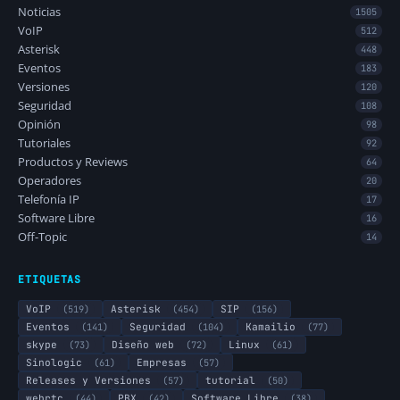
Noticias
1505
VoIP
512
Asterisk
448
Eventos
183
Versiones
120
Seguridad
108
Opinión
98
Tutoriales
92
Productos y Reviews
64
Operadores
20
Telefonía IP
17
Software Libre
16
Off-Topic
14
ETIQUETAS
VoIP
(519)
Asterisk
(454)
SIP
(156)
Eventos
(141)
Seguridad
(104)
Kamailio
(77)
skype
(73)
Diseño web
(72)
Linux
(61)
Sinologic
(61)
Empresas
(57)
Releases y Versiones
(57)
tutorial
(50)
webrtc
(44)
PBX
(42)
Software Libre
(38)