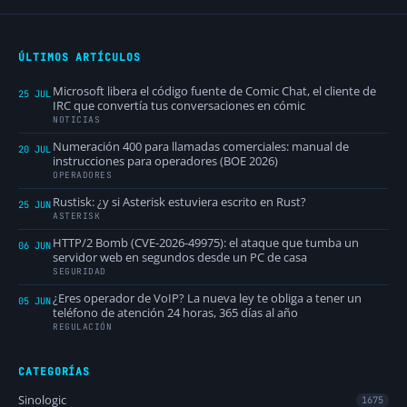
ÚLTIMOS ARTÍCULOS
Microsoft libera el código fuente de Comic Chat, el cliente de
25 JUL
IRC que convertía tus conversaciones en cómic
NOTICIAS
Numeración 400 para llamadas comerciales: manual de
20 JUL
instrucciones para operadores (BOE 2026)
OPERADORES
Rustisk: ¿y si Asterisk estuviera escrito en Rust?
25 JUN
ASTERISK
HTTP/2 Bomb (CVE-2026-49975): el ataque que tumba un
06 JUN
servidor web en segundos desde un PC de casa
SEGURIDAD
¿Eres operador de VoIP? La nueva ley te obliga a tener un
05 JUN
teléfono de atención 24 horas, 365 días al año
REGULACIÓN
CATEGORÍAS
Sinologic
1675