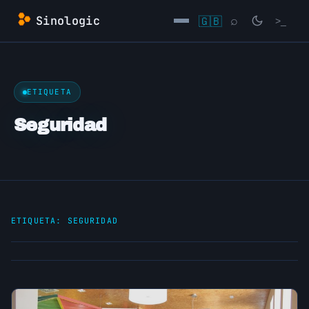
Saltar
Sinologic
🇬🇧
⌕
>_
al
contenido
→
ETIQUETA
Seguridad
ETIQUETA:
SEGURIDAD