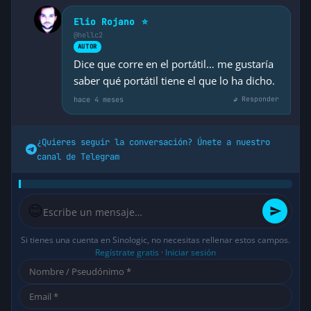
Elio Rojano
⭐
@hellc2
AUTOR
Dice que corre en el portátil… me gustaría
saber qué portátil tiene el que lo ha dicho.
hace 4 meses
↩ Responder
¿Quieres seguir la conversación? Únete a nuestro
canal de Telegram
😊
Si tienes una cuenta en Sinologic, no necesitas rellenar estos campos.
Regístrate gratis
·
Iniciar sesión