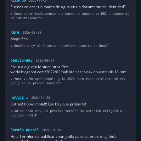
Ricardo
2026-07-27
Puedes colocar un marco de agua en un documento de identidad?
Cómo poner rápidamente una marca de agua a tu DNI o documento
de identificación
Rafa
2026-06-28
Magnifico!
Rustisk: ¿y si Asterisk estuviera escrito en Rust?
obello-dev
2026-05-07
Por si a alguien le sirve https://rtc-
world.blogspot.com/2022/02/habilitar-asr-vosk-en-asterisk-18.html
Vosk vs Whisper local: guía 2026 para reconocimiento de voz
(STT) en tu propio servidor
hellc2
2026-04-30
⭐
Ostras! Como mola!!! Eso hay que probarlo!
Adios chan_sip, la próxima versión de Asterisk obligará a
utilizar PJSIP
Germán Aracil
2026-04-30
Hola Termino de publicar chan_sofia para asterisk. en github