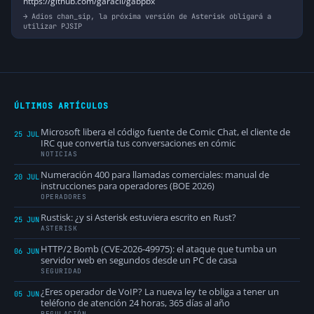
https://github.com/garacil/gabpbx
Adios chan_sip, la próxima versión de Asterisk obligará a
utilizar PJSIP
ÚLTIMOS ARTÍCULOS
Microsoft libera el código fuente de Comic Chat, el cliente de
25 JUL
IRC que convertía tus conversaciones en cómic
NOTICIAS
Numeración 400 para llamadas comerciales: manual de
20 JUL
instrucciones para operadores (BOE 2026)
OPERADORES
Rustisk: ¿y si Asterisk estuviera escrito en Rust?
25 JUN
ASTERISK
HTTP/2 Bomb (CVE-2026-49975): el ataque que tumba un
06 JUN
servidor web en segundos desde un PC de casa
SEGURIDAD
¿Eres operador de VoIP? La nueva ley te obliga a tener un
05 JUN
teléfono de atención 24 horas, 365 días al año
REGULACIÓN