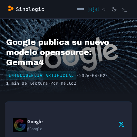
Saltar
Sinologic
🇬🇧
⌕
>_
al
contenido
→
Google publica su nuevo
modelo opensource:
Gemma4
·
2026-04-02
·
INTELIGENCIA ARTIFICIAL
1 min de lectura
·
Por
hellc2
Google
@Google