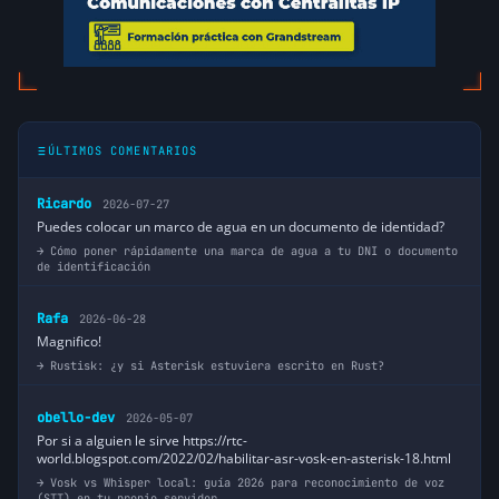
ÚLTIMOS COMENTARIOS
Ricardo
2026-07-27
Puedes colocar un marco de agua en un documento de identidad?
Cómo poner rápidamente una marca de agua a tu DNI o documento
de identificación
Rafa
2026-06-28
Magnifico!
Rustisk: ¿y si Asterisk estuviera escrito en Rust?
obello-dev
2026-05-07
Por si a alguien le sirve https://rtc-
world.blogspot.com/2022/02/habilitar-asr-vosk-en-asterisk-18.html
Vosk vs Whisper local: guía 2026 para reconocimiento de voz
(STT) en tu propio servidor