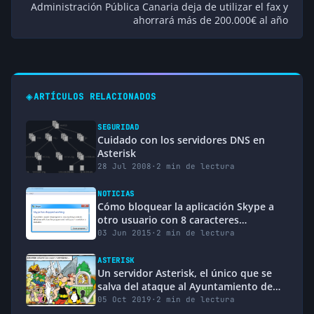
Administración Pública Canaria deja de utilizar el fax y
ahorrará más de 200.000€ al año
◈
ARTÍCULOS RELACIONADOS
SEGURIDAD
Cuidado con los servidores DNS en
Asterisk
28 Jul 2008
·
2 min de lectura
NOTICIAS
Cómo bloquear la aplicación Skype a
otro usuario con 8 caracteres
*Actualizado*
03 Jun 2015
·
2 min de lectura
ASTERISK
Un servidor Asterisk, el único que se
salva del ataque al Ayuntamiento de
Jeréz
05 Oct 2019
·
2 min de lectura