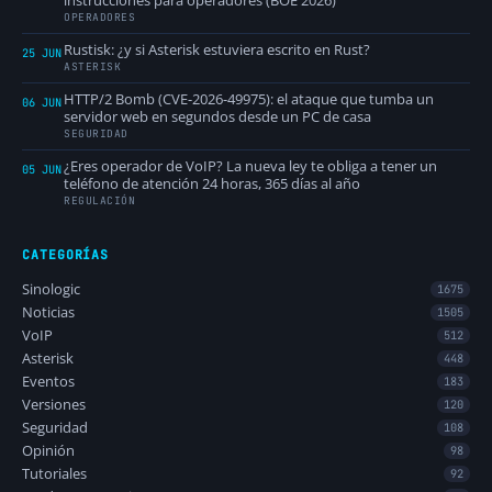
instrucciones para operadores (BOE 2026)
OPERADORES
Rustisk: ¿y si Asterisk estuviera escrito en Rust?
25 JUN
ASTERISK
HTTP/2 Bomb (CVE-2026-49975): el ataque que tumba un
06 JUN
servidor web en segundos desde un PC de casa
SEGURIDAD
¿Eres operador de VoIP? La nueva ley te obliga a tener un
05 JUN
teléfono de atención 24 horas, 365 días al año
REGULACIÓN
CATEGORÍAS
Sinologic
1675
Noticias
1505
VoIP
512
Asterisk
448
Eventos
183
Versiones
120
Seguridad
108
Opinión
98
Tutoriales
92