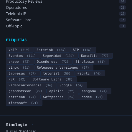
Productos y Reviews
64
Operadores
20
Telefonía IP
17
Software Libre
16
Off-Topic
14
ETIQUETAS
VoIP
(519)
Asterisk
(454)
SIP
(156)
Eventos
(141)
Seguridad
(104)
Kamailio
(77)
skype
(73)
Diseño web
(72)
Sinologic
(61)
Linux
(61)
Releases y Versiones
(57)
Empresas
(57)
tutorial
(50)
webrtc
(44)
PBX
(42)
Software Libre
(38)
videoconferencia
(34)
Google
(34)
grandstream
(29)
opinion
(27)
sangoma
(24)
astricon
(24)
Softphones
(23)
codec
(21)
microsoft
(21)
·
Sinologic
© 2026 Sinologic