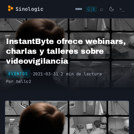
Saltar
Sinologic
🇬🇧
⌕
>_
al
contenido
→
InstantByte ofrece webinars,
charlas y talleres sobre
videovigilancia
·
2021-03-31
·
2 min de lectura
·
EVENTOS
Por
hellc2