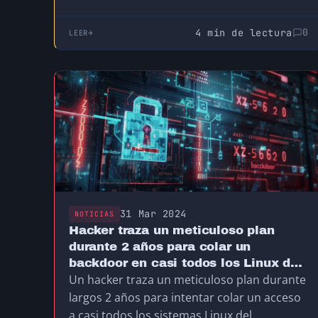
detectara. Lo…
4 min de lectura
0
LEER
31 Mar 2024
NOTICIAS
Hacker traza un meticuloso plan
durante 2 años para colar un
backdoor en casi todos los Linux del
Un hacker traza un meticuloso plan durante
mundo
largos 2 años para intentar colar un acceso
a casi todos los sistemas Linux del…