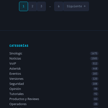
…
1
2
3
6
Siguiente →
CATEGORÍAS
Sinologic
1675
Noticias
1505
VoIP
512
Asterisk
448
Eventos
183
Versiones
120
Seguridad
108
Opinión
98
Tutoriales
92
Productos y Reviews
64
Operadores
20