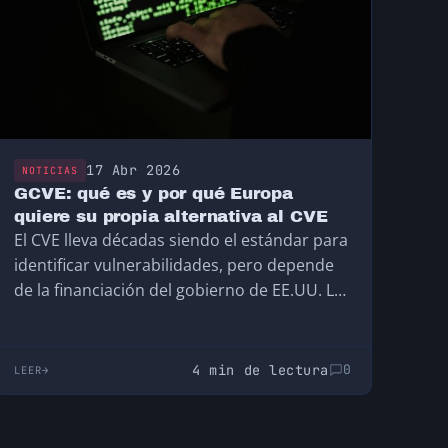
17 Abr 2026
NOTICIAS
GCVE: qué es y por qué Europa
quiere su propia alternativa al CVE
El CVE lleva décadas siendo el estándar para
identificar vulnerabilidades, pero depende
de la financiación del gobierno de EE.UU. La
UE ha creado el GCVE, su propia alternativa
descentralizada y compatible, para no
depender de una infraestructura que no
4 min de lectura
0
LEER
controla.