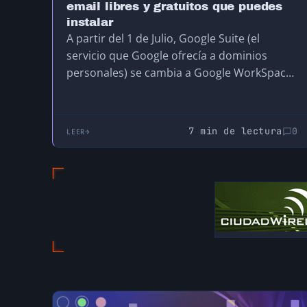
email libres y gratuitos que puedes
instalar
A partir del 1 de Julio, Google Suite (el
servicio que Google ofrecía a dominios
personales) se cambia a Google WorkSpace
y dejará de ser gratuito, por lo que pasará a
costar como mínimo $6 por usuario al mes.
(Al igual que Microsoft, una vez nos
7 min de lectura
0
LEER
acostumbramos a pagar suscripciones, ya
no parece tan malo pagar mensualmente
por tener un email con nuestro dominio).
Pero para los que tenemos varios dominios
para ciertos proyectos y dos o tres cuentas
en cada uno de ellos se traduce en… varios
cientos de euros al año que no compensa
para el uso que le doy. por lo que
aprovechando que ya contamos con
infraestructura propia, toca buscar