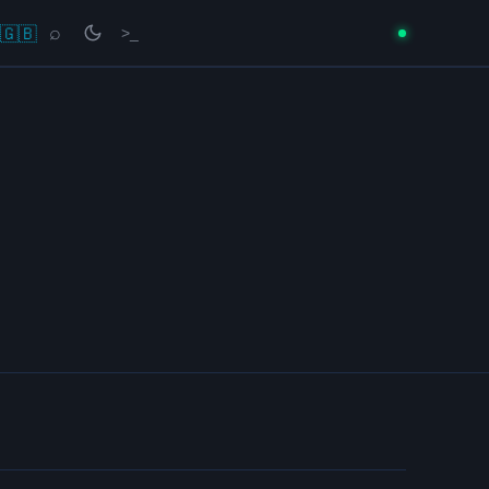
🇬🇧
⌕
>_
→