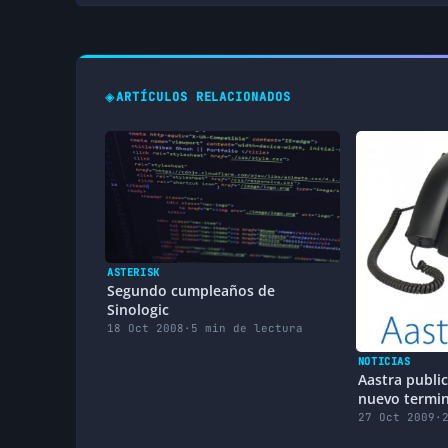
◈
ARTÍCULOS RELACIONADOS
ASTERISK
Segundo cumpleaños de
Sinologic
18 Oct 2008
·
5 min de lectura
NOTICIAS
Aastra publi
nuevo termina
27 Oct 2009
·