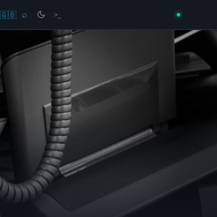
🇬🇧
⌕
>_
→