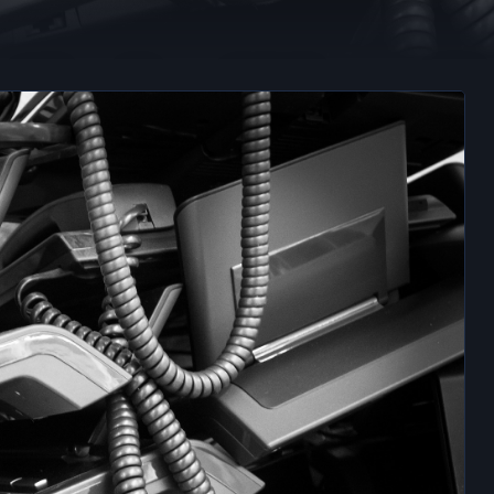
etira los últimos F
2