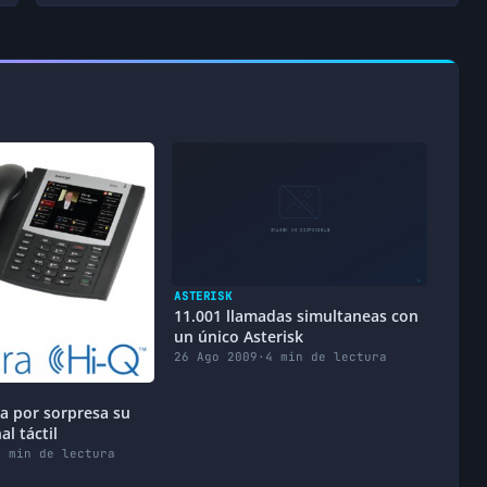
ASTERISK
11.001 llamadas simultaneas con
un único Asterisk
26 Ago 2009
·
4 min de lectura
ca por sorpresa su
l táctil
2 min de lectura