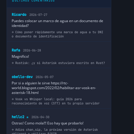
ÚLTIMOS COMENTARIOS
Ricardo
2026-07-27
Puedes colocar un marco de agua en un documento de
identidad?
Cómo poner rápidamente una marca de agua a tu DNI
o documento de identificación
Rafa
2026-06-28
Magnifico!
Rustisk: ¿y si Asterisk estuviera escrito en Rust?
obello-dev
2026-05-07
Por si a alguien le sirve https://rtc-
world.blogspot.com/2022/02/habilitar-asr-vosk-en-
asterisk-18.html
Vosk vs Whisper local: guía 2026 para
reconocimiento de voz (STT) en tu propio servidor
hellc2
2026-04-30
⭐
Ostras! Como mola!!! Eso hay que probarlo!
Adios chan_sip, la próxima versión de Asterisk
obligará a utilizar PJSIP