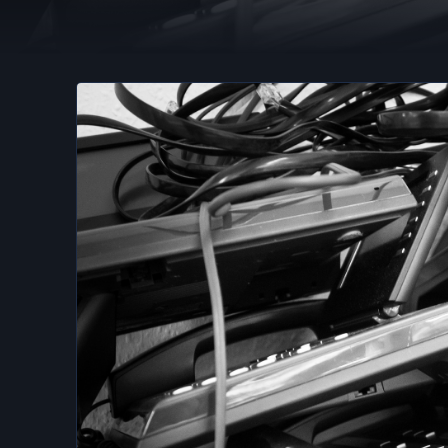
La CIA también r
·
2021-05-20
·
2 min de lectura
·
Por
hellc
NOTICIAS