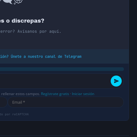
🗨️

s o discrepas?
 error? Avísanos por aquí.
ión? Únete a nuestro canal de Telegram
s rellenar estos campos.
Regístrate gratis
·
Iniciar sesión