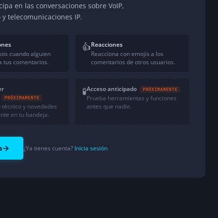
icipa en las conversaciones sobre VoIP,
o y telecomunicaciones IP.
ones
Reacciones
👍
sos cuando alguien
Reacciona con emojis a los
 tus comentarios.
comentarios de otros usuarios.
er
Acceso anticipado
🧪
PRÓXIMAMENTE
Prueba herramientas y funciones
PRÓXIMAMENTE
 técnico y novedades
antes que nadie.
nte en tu bandeja.
a
¿Ya tienes cuenta?
Inicia sesión