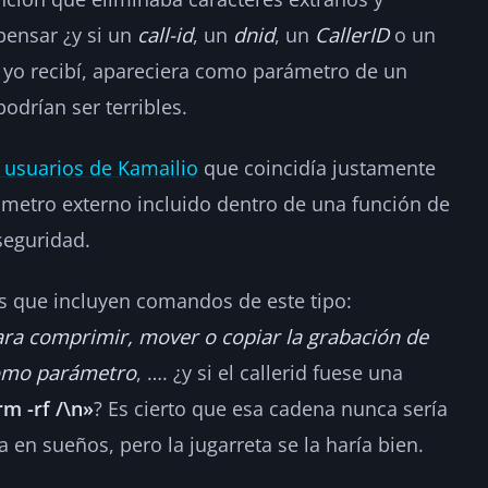
pensar ¿y si un
call-id
, un
dnid
, un
CallerID
o un
yo recibí, apareciera como parámetro de un
drían ser terribles.
e usuarios de Kamailio
que coincidía justamente
ámetro externo incluido dentro de una función de
seguridad.
es que incluyen comandos de este tipo:
para comprimir, mover o copiar la grabación de
 como parámetro
, …. ¿y si el callerid fuese una
rm -rf /\n»
? Es cierto que esa cadena nunca sería
a en sueños, pero la jugarreta se la haría bien.