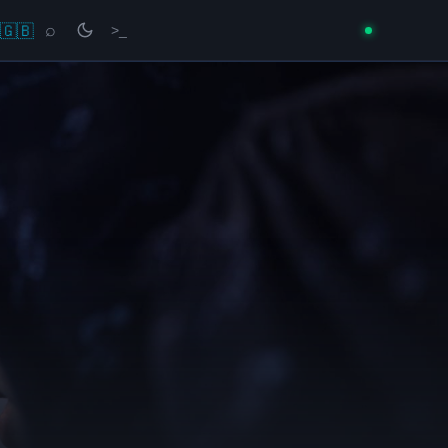
🇬🇧
⌕
>_
→