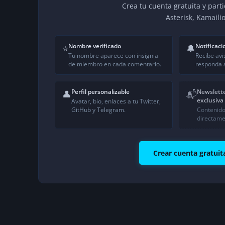
Crea tu cuenta gratuita y part
Asterisk, Kamaili
Nombre verificado
Notificaci
⭐
🔔
Tu nombre aparece con insignia
Recibe avi
de miembro en cada comentario.
responda a
Perfil personalizable
Newslett
👤
📬
exclusiva
Avatar, bio, enlaces a tu Twitter,
GitHub y Telegram.
Contenido
directame
Crear cuenta gratuit