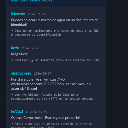
ÚLTIMOS COMENTARIOS
Ricardo
2026-07-27
Puedes colocar un marco de agua en un documento de
identidad?
Cómo poner rápidamente una marca de agua a tu DNI
o documento de identificación
Rafa
2026-06-28
Magnifico!
Rustisk: ¿y si Asterisk estuviera escrito en Rust?
obello-dev
2026-05-07
Por si a alguien le sirve https://rtc-
world.blogspot.com/2022/02/habilitar-asr-vosk-en-
asterisk-18.html
Vosk vs Whisper local: guía 2026 para
reconocimiento de voz (STT) en tu propio servidor
hellc2
2026-04-30
⭐
Ostras! Como mola!!! Eso hay que probarlo!
Adios chan_sip, la próxima versión de Asterisk
obligará a utilizar PJSIP