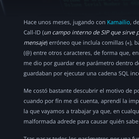
Hace unos meses, jugando con
Kamailio
, d
Los EXEC y los S
Call-ID (
un campo interno de SIP que sirve p
mensaje
) erróneo que incluía comillas («), ba
·
2023-02-01
·
2 min de lectura
·
Por
hellc
ASTERISK
(@) entre otros caracteres, de forma que, e
me dio por guardar ese parámetro dentro d
guardaban por ejecutar una cadena SQL inco
Me costó bastante descubrir el motivo de p
cuando por fín me di cuenta, aprendí la imp
la que vayamos a trabajar ya que, en cual
malformada adrede para causar quién sabe
Tras pasar todos los parámetros por una fu