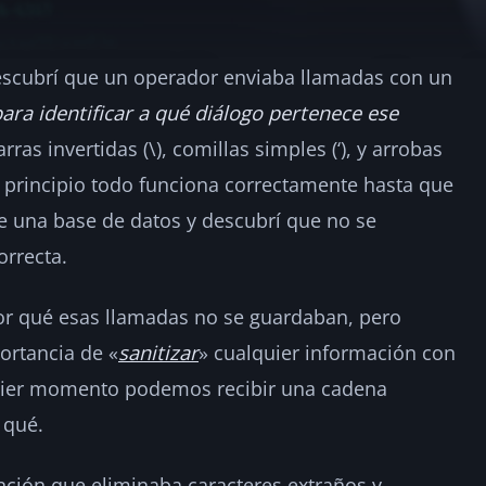
escubrí que un operador enviaba llamadas con un
YSTEM los carga el
ara identificar a qué diálogo pertenece ese
rras invertidas (\), comillas simples (‘), y arrobas
2
n principio todo funciona correctamente hasta que
e una base de datos y descubrí que no se
rrecta.
or qué esas llamadas no se guardaban, pero
ortancia de «
sanitizar
» cualquier información con
quier momento podemos recibir una cadena
 qué.
nción que eliminaba caracteres extraños y