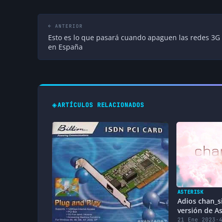
← ANTERIOR
Esto es lo que pasará cuando apaguen las redes 3G
en España
◈
ARTÍCULOS RELACIONADOS
ASTERISK
Adios chan_s
versión de As
utilizar PJSIP
21 Ene 2023
·