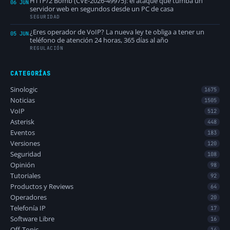
HTTP/2 Bomb (CVE-2026-49975): el ataque que tumba un
06 JUN
servidor web en segundos desde un PC de casa
SEGURIDAD
¿Eres operador de VoIP? La nueva ley te obliga a tener un
05 JUN
teléfono de atención 24 horas, 365 días al año
REGULACIÓN
CATEGORÍAS
Sinologic
1675
Noticias
1505
VoIP
512
Asterisk
448
Eventos
183
Versiones
120
Seguridad
108
Opinión
98
Tutoriales
92
Productos y Reviews
64
Operadores
20
Telefonía IP
17
Software Libre
16
Off-Topic
14