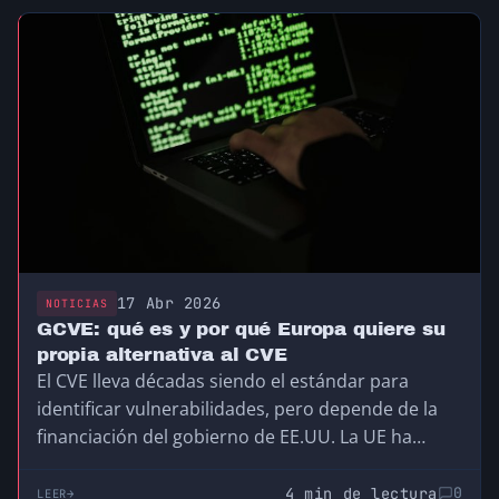
17 Abr 2026
NOTICIAS
GCVE: qué es y por qué Europa quiere su
propia alternativa al CVE
El CVE lleva décadas siendo el estándar para
identificar vulnerabilidades, pero depende de la
financiación del gobierno de EE.UU. La UE ha
creado el GCVE, su propia alternativa
descentralizada y compatible, para no depender
4 min de lectura
0
LEER