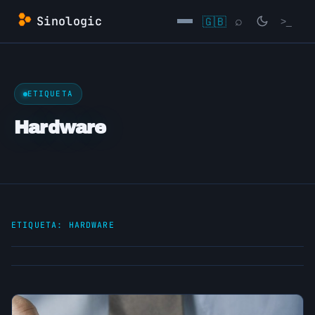
Saltar
Sinologic
🇬🇧
⌕
>_
al
contenido
→
ETIQUETA
Hardware
ETIQUETA:
HARDWARE