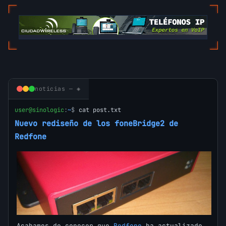
noticias — ◈
user@sinologic
:
~
$
cat post.txt
Nuevo rediseño de los foneBridge2 de
Redfone
Acabamos de conocer que
Redfone
ha actualizado