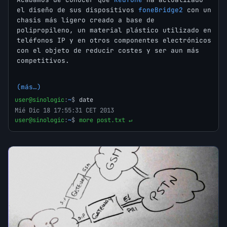
el diseño de sus dispositivos
foneBridge2
con un
chasis más ligero creado a base de
polipropileno, un material plástico utilizado en
teléfonos IP y en otros componentes electrónicos
con el objeto de reducir costes y ser aun más
competitivos.
(más…)
user@sinologic
:
~
$
date
Mié Dic 18 17:55:31 CET 2013
user@sinologic
:
~
$
more post.txt ↵