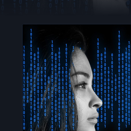
Por qué la voz h
identificar a algu
·
2021-08-02
·
2 min de lectu
PRODUCTOS Y REVIEWS