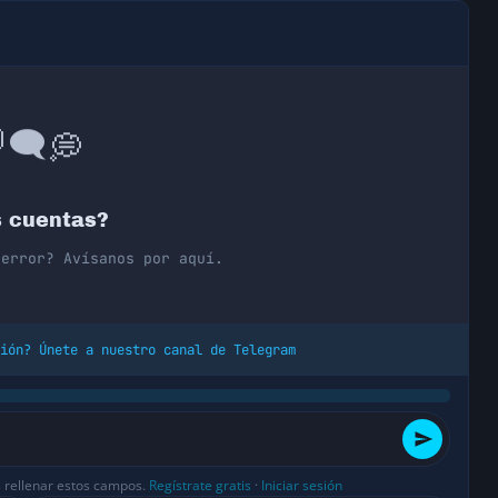
💭
🗨️

 cuentas?
 error? Avísanos por aquí.
ión? Únete a nuestro canal de Telegram
s rellenar estos campos.
Regístrate gratis
·
Iniciar sesión