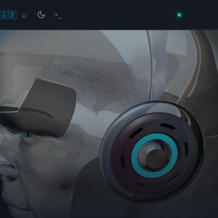
🇬🇧
⌕
>_
→