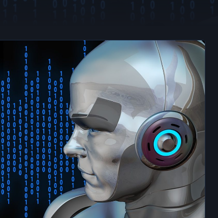
umana ya no sirve 
ien
ra
·
Por
hellc2