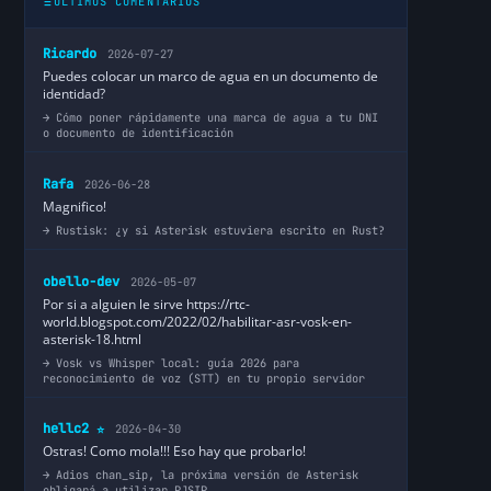
ÚLTIMOS COMENTARIOS
Ricardo
2026-07-27
Puedes colocar un marco de agua en un documento de
identidad?
Cómo poner rápidamente una marca de agua a tu DNI
o documento de identificación
Rafa
2026-06-28
Magnifico!
Rustisk: ¿y si Asterisk estuviera escrito en Rust?
obello-dev
2026-05-07
Por si a alguien le sirve https://rtc-
world.blogspot.com/2022/02/habilitar-asr-vosk-en-
asterisk-18.html
Vosk vs Whisper local: guía 2026 para
reconocimiento de voz (STT) en tu propio servidor
hellc2
2026-04-30
⭐
Ostras! Como mola!!! Eso hay que probarlo!
Adios chan_sip, la próxima versión de Asterisk
obligará a utilizar PJSIP