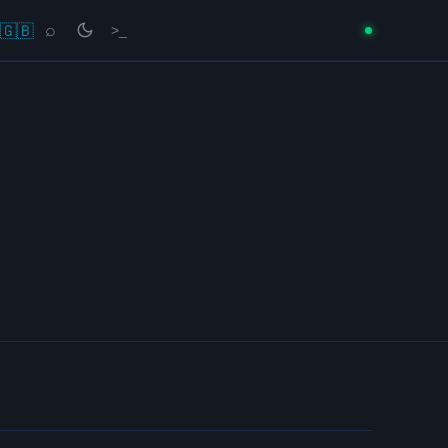
🇬🇧
⌕
>_
→