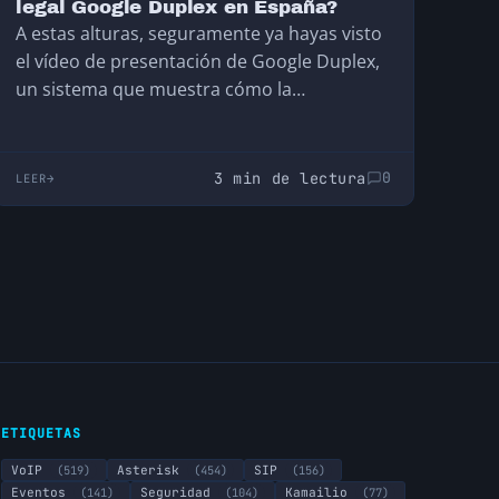
legal Google Duplex en España?
A estas alturas, seguramente ya hayas visto
el vídeo de presentación de Google Duplex,
un sistema que muestra cómo la
inteligencia artificial unido al
reconocimiento y generación de voz, les ha
permitido crear un asistente que llama por
3 min de lectura
0
LEER
teléfono para encargar una cita o reservar
mesa en un restaurante. Esto nos hace
plantearnos varias cosas ¿es legal utilizar un
sistema automático para hacer llamadas sin
supervisión humana?
ETIQUETAS
VoIP
(519)
Asterisk
(454)
SIP
(156)
Eventos
(141)
Seguridad
(104)
Kamailio
(77)