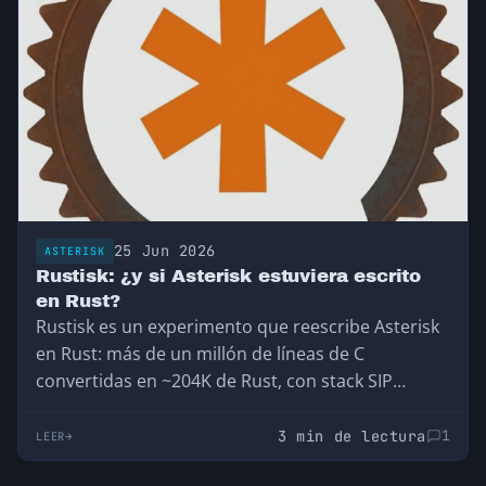
25 Jun 2026
ASTERISK
Rustisk: ¿y si Asterisk estuviera escrito
en Rust?
Rustisk es un experimento que reescribe Asterisk
en Rust: más de un millón de líneas de C
convertidas en ~204K de Rust, con stack SIP
propio, seguridad de memoria y SIP 2-5x más
rápido. Prometedor, pero todavía lejos de
3 min de lectura
1
LEER
producción. Lo analizamos.