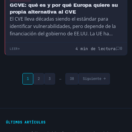
GCVE: qué es y por qué Europa quiere su
propia alternativa al CVE
El CVE lleva décadas siendo el estándar para
identificar vulnerabilidades, pero depende de la
financiación del gobierno de EE.UU. La UE ha
creado el GCVE, su propia alternativa
descentralizada y compatible, para no depender
4 min de lectura
0
LEER
de una infraestructura que no controla.
…
1
2
3
38
Siguiente →
ÚLTIMOS ARTÍCULOS