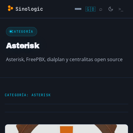
Saltar
Sinologic
🇬🇧
⌕
>_
al
contenido
→
CATEGORÍA
Asterisk
Asterisk, FreePBX, dialplan y centralitas open source
CATEGORÍA:
ASTERISK