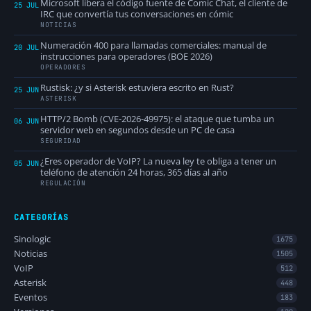
Microsoft libera el código fuente de Comic Chat, el cliente de
25 JUL
IRC que convertía tus conversaciones en cómic
NOTICIAS
Numeración 400 para llamadas comerciales: manual de
20 JUL
instrucciones para operadores (BOE 2026)
OPERADORES
Rustisk: ¿y si Asterisk estuviera escrito en Rust?
25 JUN
ASTERISK
HTTP/2 Bomb (CVE-2026-49975): el ataque que tumba un
06 JUN
servidor web en segundos desde un PC de casa
SEGURIDAD
¿Eres operador de VoIP? La nueva ley te obliga a tener un
05 JUN
teléfono de atención 24 horas, 365 días al año
REGULACIÓN
CATEGORÍAS
Sinologic
1675
Noticias
1505
VoIP
512
Asterisk
448
Eventos
183