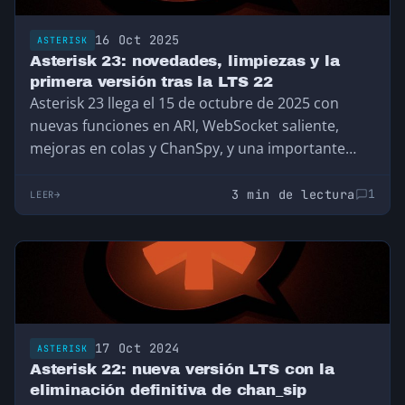
16 Oct 2025
ASTERISK
Asterisk 23: novedades, limpiezas y la
primera versión tras la LTS 22
Asterisk 23 llega el 15 de octubre de 2025 con
nuevas funciones en ARI, WebSocket saliente,
mejoras en colas y ChanSpy, y una importante
limpieza de opciones deprecadas. Repasamos
todo lo que trae.
3 min de lectura
1
LEER
17 Oct 2024
ASTERISK
Asterisk 22: nueva versión LTS con la
eliminación definitiva de chan_sip