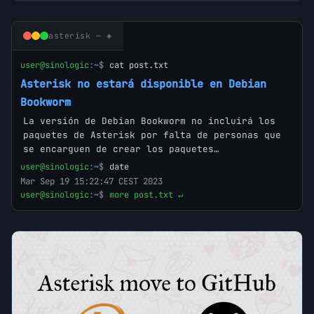
asterisk — ◈
user@sinologic
:
~
$
cat post.txt
Asterisk no estará disponible en Debian
Bookworm
La versión de Debian Bookworm no incluirá los
paquetes de Asterisk por falta de personas que
se encarguen de crear los paquetes…
user@sinologic
:
~
$
date
Mar Sep 19 15:22:47 CEST 2023
user@sinologic
:
~
$
more post.txt ↵