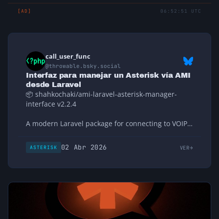
[AD]
06:52:51 UTC
call_user_func
@throwable.bsky.social
Interfaz para manejar un Asterisk vía AMI
desde Laravel
📦 shahkochaki/ami-laravel-asterisk-manager-
interface v2.2.4
A modern Laravel package for connecting to VOIP
servers on Asterisk/Issabel platform via AMI with
advanced system management. Supports PHP 8+
02 Abr 2026
VER
ASTERISK
and Laravel 9-12.
🔗
https://github.com/shahkochaki/ami-laravel-
asterisk-manager-interface