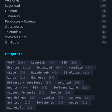
Versiones
120
Seguridad
108
Opinión
98
Tutoriales
92
Productos y Reviews
64
Operadores
20
Telefonía IP
17
Software Libre
16
Off-Topic
14
ETIQUETAS
VoIP
(519)
Asterisk
(454)
SIP
(156)
Eventos
(141)
Seguridad
(104)
Kamailio
(77)
skype
(73)
Diseño web
(72)
Sinologic
(61)
Linux
(61)
Empresas
(57)
Releases y Versiones
(57)
tutorial
(50)
webrtc
(44)
PBX
(42)
Software Libre
(38)
videoconferencia
(34)
Google
(34)
grandstream
(29)
opinion
(27)
sangoma
(24)
astricon
(24)
Softphones
(23)
codec
(21)
microsoft
(21)