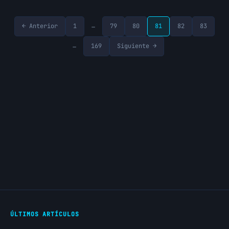
…
← Anterior
1
79
80
81
82
83
…
169
Siguiente →
ÚLTIMOS ARTÍCULOS