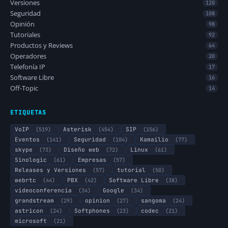
Versiones
120
Seguridad
108
Opinión
98
Tutoriales
92
Productos y Reviews
64
Operadores
20
Telefonía IP
17
Software Libre
16
Off-Topic
14
ETIQUETAS
VoIP
(519)
Asterisk
(454)
SIP
(156)
Eventos
(141)
Seguridad
(104)
Kamailio
(77)
skype
(73)
Diseño web
(72)
Linux
(61)
Sinologic
(61)
Empresas
(57)
Releases y Versiones
(57)
tutorial
(50)
webrtc
(44)
PBX
(42)
Software Libre
(38)
videoconferencia
(34)
Google
(34)
grandstream
(29)
opinion
(27)
sangoma
(24)
astricon
(24)
Softphones
(23)
codec
(21)
microsoft
(21)