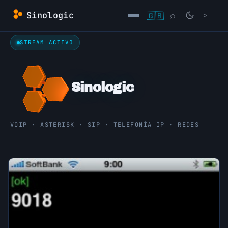
Saltar
Sinologic
🇬🇧
⌕
>_
al
contenido
STREAM ACTIVO
→
Sinologic
VOIP · ASTERISK · SIP · TELEFONÍA IP · REDES