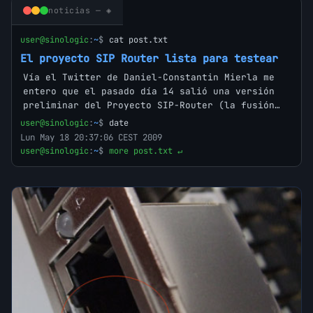
noticias — ◈
user@sinologic
:
~
$
cat post.txt
El proyecto SIP Router lista para testear
Vía el Twitter de Daniel-Constantin Mierla me
entero que el pasado día 14 salió una versión
preliminar del Proyecto SIP-Router (la fusión…
user@sinologic
:
~
$
date
Lun May 18 20:37:06 CEST 2009
user@sinologic
:
~
$
more post.txt ↵