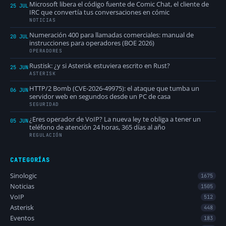
Microsoft libera el código fuente de Comic Chat, el cliente de
25 JUL
IRC que convertía tus conversaciones en cómic
NOTICIAS
Numeración 400 para llamadas comerciales: manual de
20 JUL
instrucciones para operadores (BOE 2026)
OPERADORES
Rustisk: ¿y si Asterisk estuviera escrito en Rust?
25 JUN
ASTERISK
HTTP/2 Bomb (CVE-2026-49975): el ataque que tumba un
06 JUN
servidor web en segundos desde un PC de casa
SEGURIDAD
¿Eres operador de VoIP? La nueva ley te obliga a tener un
05 JUN
teléfono de atención 24 horas, 365 días al año
REGULACIÓN
CATEGORÍAS
Sinologic
1675
Noticias
1505
VoIP
512
Asterisk
448
Eventos
183