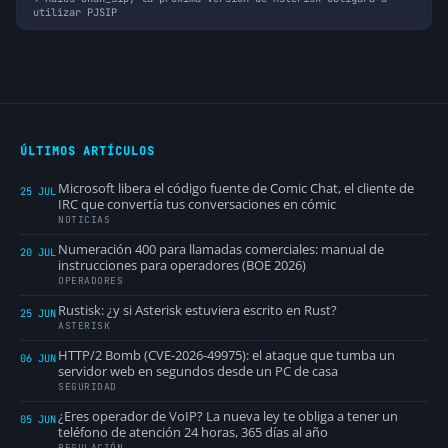
utilizar PJSIP
ÚLTIMOS ARTÍCULOS
Microsoft libera el código fuente de Comic Chat, el cliente de
25 JUL
IRC que convertía tus conversaciones en cómic
NOTICIAS
Numeración 400 para llamadas comerciales: manual de
20 JUL
instrucciones para operadores (BOE 2026)
OPERADORES
Rustisk: ¿y si Asterisk estuviera escrito en Rust?
25 JUN
ASTERISK
HTTP/2 Bomb (CVE-2026-49975): el ataque que tumba un
06 JUN
servidor web en segundos desde un PC de casa
SEGURIDAD
¿Eres operador de VoIP? La nueva ley te obliga a tener un
05 JUN
teléfono de atención 24 horas, 365 días al año
REGULACIÓN