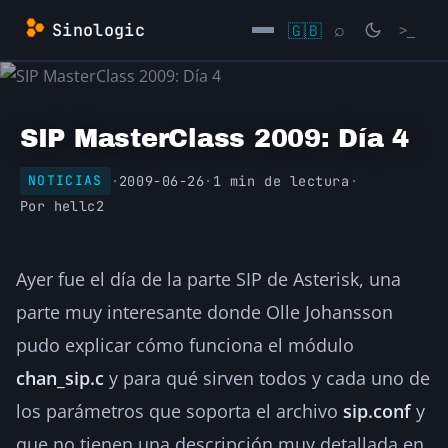
Saltar
Sinologic
🇬🇧
⌕
>_
al
contenido
→
SIP MasterClass 2009: Día 4
·
2009-06-26
·
1 min de lectura
·
NOTICIAS
Por
hellc2
Ayer fue el día de la parte SIP de Asterisk, una
parte muy interesante donde Olle Johansson
pudo explicar cómo funciona el módulo
chan_sip.c
y para qué sirven todos y cada uno de
los parámetros que soporta el archivo
sip.conf
y
que no tienen una descripción muy detallada en