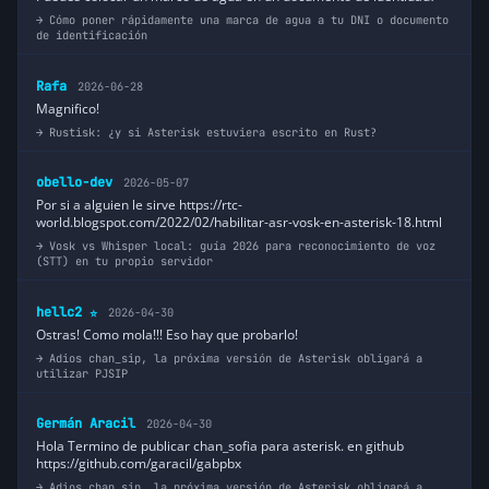
Cómo poner rápidamente una marca de agua a tu DNI o documento
de identificación
Rafa
2026-06-28
Magnifico!
Rustisk: ¿y si Asterisk estuviera escrito en Rust?
obello-dev
2026-05-07
Por si a alguien le sirve https://rtc-
world.blogspot.com/2022/02/habilitar-asr-vosk-en-asterisk-18.html
Vosk vs Whisper local: guía 2026 para reconocimiento de voz
(STT) en tu propio servidor
hellc2
2026-04-30
⭐
Ostras! Como mola!!! Eso hay que probarlo!
Adios chan_sip, la próxima versión de Asterisk obligará a
utilizar PJSIP
Germán Aracil
2026-04-30
Hola Termino de publicar chan_sofia para asterisk. en github
https://github.com/garacil/gabpbx
Adios chan_sip, la próxima versión de Asterisk obligará a