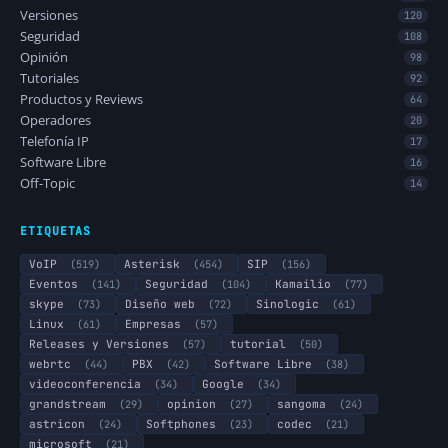
Versiones
120
Seguridad
108
Opinión
98
Tutoriales
92
Productos y Reviews
64
Operadores
20
Telefonía IP
17
Software Libre
16
Off-Topic
14
ETIQUETAS
VoIP
(519)
Asterisk
(454)
SIP
(156)
Eventos
(141)
Seguridad
(104)
Kamailio
(77)
skype
(73)
Diseño web
(72)
Sinologic
(61)
Linux
(61)
Empresas
(57)
Releases y Versiones
(57)
tutorial
(50)
webrtc
(44)
PBX
(42)
Software Libre
(38)
videoconferencia
(34)
Google
(34)
grandstream
(29)
opinion
(27)
sangoma
(24)
astricon
(24)
Softphones
(23)
codec
(21)
microsoft
(21)