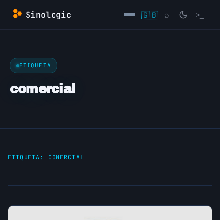
Saltar
Sinologic
🇬🇧
⌕
>_
al
contenido
→
ETIQUETA
comercial
ETIQUETA:
COMERCIAL