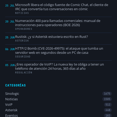
Microsoft libera el código fuente de Comic Chat, el cliente de
25 JUL
IRC que convertía tus conversaciones en cómic
NOTICIAS
Numeración 400 para llamadas comerciales: manual de
20 JUL
instrucciones para operadores (BOE 2026)
OPERADORES
Rustisk: ¿y si Asterisk estuviera escrito en Rust?
25 JUN
ASTERISK
HTTP/2 Bomb (CVE-2026-49975): el ataque que tumba un
06 JUN
servidor web en segundos desde un PC de casa
SEGURIDAD
¿Eres operador de VoIP? La nueva ley te obliga a tener un
05 JUN
teléfono de atención 24 horas, 365 días al año
REGULACIÓN
CATEGORÍAS
Sinologic
1675
Noticias
1505
VoIP
512
Asterisk
448
Eventos
183