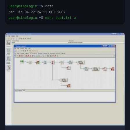
user@sinologic
:
~
$
date
Mar Dic 04 22:24:11 CET 2007
user@sinologic
:
~
$
more post.txt ↵