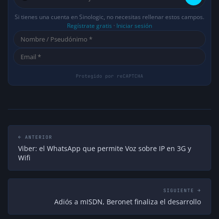
Humberto Figuera
Si tienes una cuenta en Sinologic, no necesitas rellenar estos campos.
Excelente post! 😀
Regístrate gratis
·
Iniciar sesión
hace 16 años
↩ Responder
FRANCISCO FARINA
estoy de acuerdo , mil felicidades Elio
hace 16 años
↩ Responder
Bumiga
Gracias mil por el artículo, muy interesante y
completamente de acuerdo.
Voy a abusar de usted copiandolo y
← ANTERIOR
envíandolo por correo a un grupo de colegas,
Viber: el WhatsApp que permite Voz sobre IP en 3G y
claro esta dando los créditos colocando como
Wifi
fuente su blog.
hace 16 años
↩ Responder
Andrés Gorostidi
SIGUIENTE →
Adiós a mISDN, Beronet finaliza el desarrollo
Estupendo post Elio…………
hace 16 años
↩ Responder