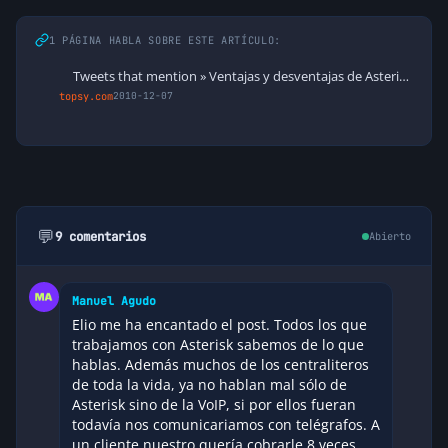
1 PÁGINA HABLA SOBRE ESTE ARTÍCULO:
Tweets that mention » Ventajas y desventajas de Asterisk para la empr…
topsy.com
2010-12-07
💬
9 comentarios
Abierto
Manuel Agudo
Elio me ha encantado el post. Todos los que
trabajamos con Asterisk sabemos de lo que
hablas. Además muchos de los centraliteros
de toda la vida, ya no hablan mal sólo de
Asterisk sino de la VoIP, si por ellos fueran
todavía nos comunicariamos con telégrafos. A
un cliente nuestro quería cobrarle 8 veces