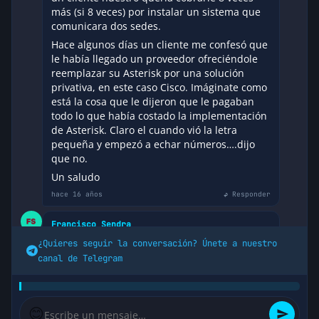
más (si 8 veces) por instalar un sistema que
comunicara dos sedes.
Hace algunos días un cliente me confesó que
le había llegado un proveedor ofreciéndole
reemplazar su Asterisk por una solución
privativa, en este caso Cisco. Imáginate como
está la cosa que le dijeron que le pagaban
todo lo que había costado la implementación
de Asterisk. Claro el cuando vió la letra
pequeña y empezó a echar números….dijo
que no.
Un saludo
hace 16 años
↩ Responder
Francisco Sendra
Desde luego que tienes toda la razón en
¿Quieres seguir la conversación? Únete a nuestro
todo.
canal de Telegram
«No hay más ciego que el que no quiere ver»
Saludos.
hace 16 años
↩ Responder
😊