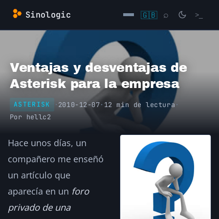
Saltar
Sinologic
🇬🇧
⌕
>_
al
contenido
→
Ventajas y desventajas de
Asterisk para la empresa
·
2010-12-07
·
12 min de lectura
·
ASTERISK
Por
hellc2
Hace unos días, un
compañero me enseñó
un artículo que
aparecía en un
foro
privado de una