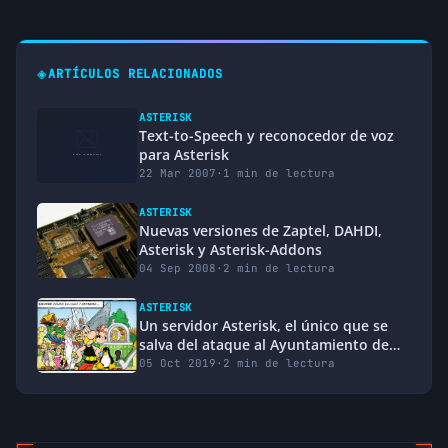
Sergio Aparicio
Muy bueno el post !
◈
ARTÍCULOS RELACIONADOS
hace 16 años
↩ Responder
ASTERISK
Fernando
Text-to-Speech y reconocedor de voz
yo si me canse de esta gente que miente tan
para Asterisk
asquerosamente y si digo quien fue….son los
22 Mar 2007
·
1 min de lectura
idiotas de 3cx que engañan como nadie a los
users porque apestan!!!!
ASTERISK
Muy buen post elio…el otro dia me cabree
Nuevas versiones de Zaptel, DAHDI,
tanto por esto que hasta llame al
Asterisk y Asterisk-Addons
representante aqui para pelearme porque es
04 Sep 2008
·
2 min de lectura
amigo mio para colmo….
ASTERISK
hace 16 años
↩ Responder
Un servidor Asterisk, el único que se
salva del ataque al Ayuntamiento de
Ivanof
Jeréz
05 Oct 2019
·
2 min de lectura
Excelente! Autrizame para postearlo en mi
web:
http://www.asteriskcolombia.org
.
Saludos,
hace 16 años
↩ Responder