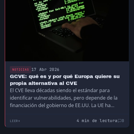
17 Abr 2026
NOTICIAS
GCVE: qué es y por qué Europa quiere su
propia alternativa al CVE
El CVE lleva décadas siendo el estándar para
identificar vulnerabilidades, pero depende de la
financiación del gobierno de EE.UU. La UE ha
creado el GCVE, su propia alternativa
descentralizada y compatible, para no depender
4 min de lectura
0
LEER
de una infraestructura que no controla.