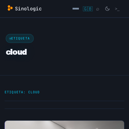
Saltar
Sinologic
🇬🇧
⌕
>_
al
contenido
→
ETIQUETA
cloud
ETIQUETA:
CLOUD