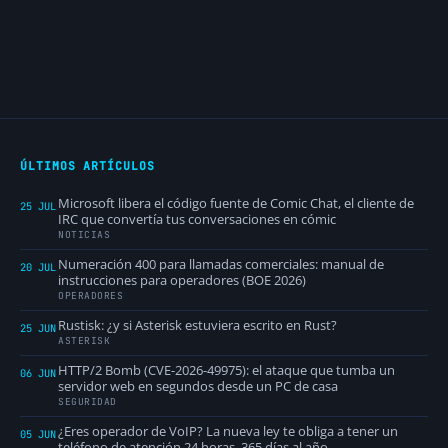
ÚLTIMOS ARTÍCULOS
Microsoft libera el código fuente de Comic Chat, el cliente de
25 JUL
IRC que convertía tus conversaciones en cómic
NOTICIAS
Numeración 400 para llamadas comerciales: manual de
20 JUL
instrucciones para operadores (BOE 2026)
OPERADORES
Rustisk: ¿y si Asterisk estuviera escrito en Rust?
25 JUN
ASTERISK
HTTP/2 Bomb (CVE-2026-49975): el ataque que tumba un
06 JUN
servidor web en segundos desde un PC de casa
SEGURIDAD
¿Eres operador de VoIP? La nueva ley te obliga a tener un
05 JUN
teléfono de atención 24 horas, 365 días al año