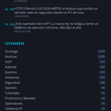
ASTERISK
HTTP/2 Bomb (CVE-2026-49975): el ataque que tumba un
06 JUN
servidor web en segundos desde un PC de casa
SEGURIDAD
¿Eres operador de VoIP? La nueva ley te obliga a tener un
05 JUN
teléfono de atención 24 horas, 365 días al año
REGULACIÓN
CATEGORÍAS
Sinologic
1675
Noticias
1505
VoIP
512
Asterisk
448
Eventos
183
Versiones
120
Seguridad
108
Opinión
98
Tutoriales
92
Productos y Reviews
64
Operadores
20
Telefonía IP
17