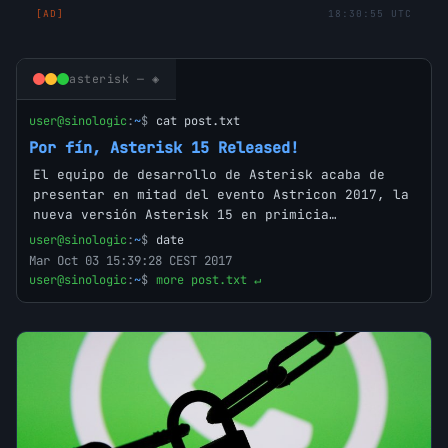
[AD]
18:30:55 UTC
asterisk — ◈
user@sinologic
:
~
$
cat post.txt
Por fín, Asterisk 15 Released!
El equipo de desarrollo de Asterisk acaba de
presentar en mitad del evento Astricon 2017, la
nueva versión Asterisk 15 en primicia…
user@sinologic
:
~
$
date
Mar Oct 03 15:39:28 CEST 2017
user@sinologic
:
~
$
more post.txt ↵