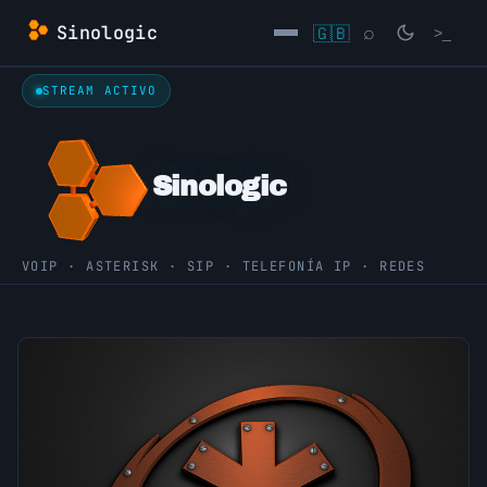
Saltar
Sinologic
🇬🇧
⌕
>_
al
contenido
STREAM ACTIVO
→
Sinologic
VOIP · ASTERISK · SIP · TELEFONÍA IP · REDES