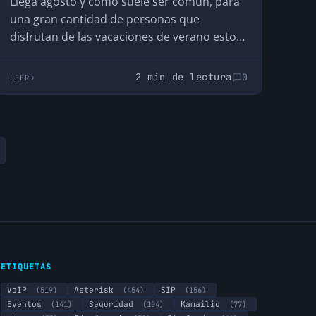
Llega agosto y como suele ser común, para
una gran cantidad de personas que
disfrutan de las vacaciones de verano estos
meses…
2 min de lectura
0
LEER
ETIQUETAS
VoIP
(519)
Asterisk
(454)
SIP
(156)
Eventos
(141)
Seguridad
(104)
Kamailio
(77)