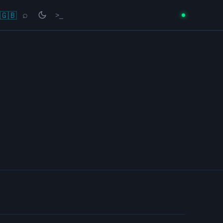
🇬🇧
⌕
>_
→