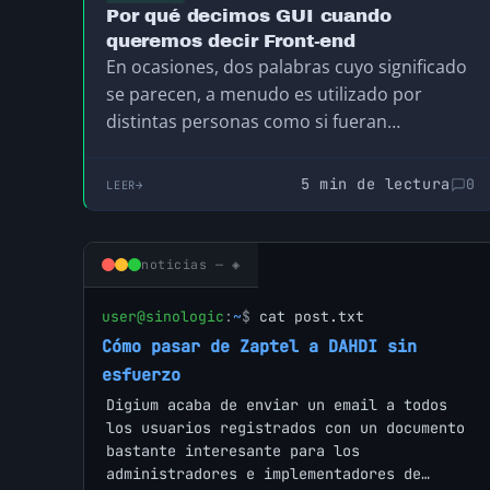
Por qué decimos GUI cuando
queremos decir Front-end
En ocasiones, dos palabras cuyo significado
se parecen, a menudo es utilizado por
distintas personas como si fueran
sinónimos, lo que puede…
5 min de lectura
0
LEER
noticias — ◈
user@sinologic
:
~
$
cat post.txt
Cómo pasar de Zaptel a DAHDI sin
esfuerzo
Digium acaba de enviar un email a todos
los usuarios registrados con un documento
bastante interesante para los
administradores e implementadores de…