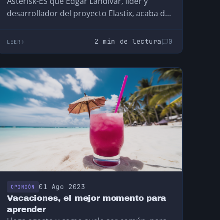
Asterisk-ES que Edgar Landivar, líder y
desarrollador del proyecto Elastix, acaba de
publicar un…
2 min de lectura
0
LEER
01 Ago 2023
OPINIÓN
Vacaciones, el mejor momento para
aprender