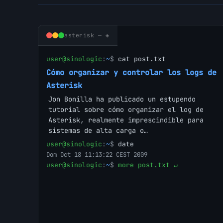
asterisk — ◈
user@sinologic
:
~
$
cat post.txt
Cómo organizar y controlar los logs de
Asterisk
Jon Bonilla ha publicado un estupendo
tutorial sobre cómo organizar el log de
Asterisk, realmente imprescindible para
sistemas de alta carga o…
user@sinologic
:
~
$
date
Dom Oct 18 11:13:22 CEST 2009
user@sinologic
:
~
$
more post.txt ↵