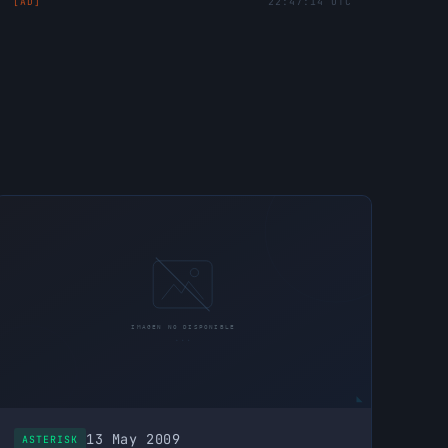
[AD]
22:47:14 UTC
13 May 2009
ASTERISK