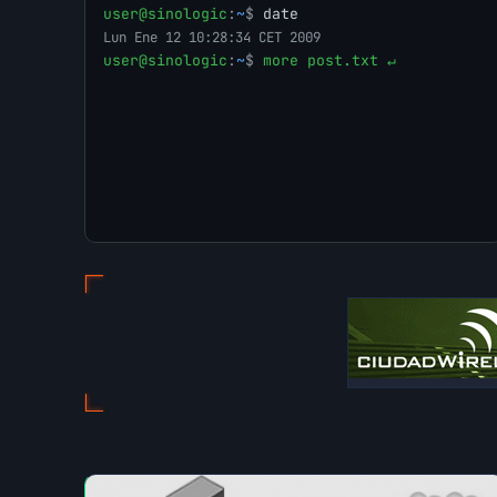
user@sinologic
:
~
$
date
Lun Ene 12 10:28:34 CET 2009
user@sinologic
:
~
$
more post.txt ↵