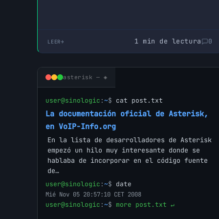
1 min de lectura
0
LEER
asterisk — ◈
user@sinologic
:
~
$
cat post.txt
La documentación oficial de Asterisk,
en VoIP-Info.org
En la lista de desarrolladores de Asterisk
empezó un hilo muy interesante donde se
hablaba de incorporar en el código fuente
de…
user@sinologic
:
~
$
date
Mié Nov 05 20:57:10 CET 2008
user@sinologic
:
~
$
more post.txt ↵