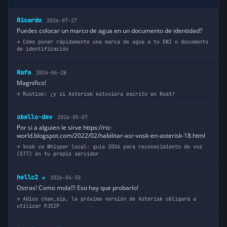
Ricardo
2026-07-27
Puedes colocar un marco de agua en un documento de identidad?
Cómo poner rápidamente una marca de agua a tu DNI o documento
de identificación
Rafa
2026-06-28
Magnifico!
Rustisk: ¿y si Asterisk estuviera escrito en Rust?
obello-dev
2026-05-07
Por si a alguien le sirve https://rtc-
world.blogspot.com/2022/02/habilitar-asr-vosk-en-asterisk-18.html
Vosk vs Whisper local: guía 2026 para reconocimiento de voz
(STT) en tu propio servidor
hellc2
2026-04-30
⭐
Ostras! Como mola!!! Eso hay que probarlo!
Adios chan_sip, la próxima versión de Asterisk obligará a
utilizar PJSIP