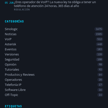
¿Eres operador de VoIP? La nueva ley te obliga a tener un
05 JUN
teléfono de atención 24 horas, 365 días al año
REGULACIÓN
CATEGORÍAS
Sinologic
1675
Noticias
1505
VoIP
512
Asterisk
448
Eventos
183
Versiones
120
Seguridad
108
Opinión
98
Tutoriales
92
Productos y Reviews
64
Operadores
20
Telefonía IP
17
Software Libre
16
Off-Topic
14
ETIQUETAS