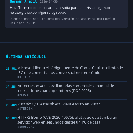
Germán Aracil
2026-04-30
Hola Termino de publicar chan_sofia para asterisk. en github
https://github.com/garacil/gabpbx
Adios chan_sip, la próxima versión de Asterisk obligará a
utilizar PJSIP
ÚLTIMOS ARTÍCULOS
Microsoft libera el código fuente de Comic Chat, el cliente de
25 JUL
IRC que convertía tus conversaciones en cómic
NOTICIAS
Numeración 400 para llamadas comerciales: manual de
20 JUL
instrucciones para operadores (BOE 2026)
OPERADORES
Rustisk: ¿y si Asterisk estuviera escrito en Rust?
25 JUN
ASTERISK
HTTP/2 Bomb (CVE-2026-49975): el ataque que tumba un
06 JUN
servidor web en segundos desde un PC de casa
SEGURIDAD