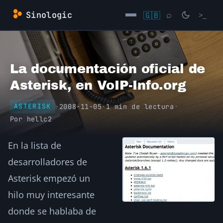
Saltar
Sinologic
🇬🇧
⌕
>_
al
contenido
→
La documentación oficial de
Asterisk, en VoIP-Info.org
·
2008-11-05
·
1 min de lectura
·
ASTERISK
Por
hellc2
En la lista de
desarrolladores de
Asterisk empezó un
hilo muy interesante
donde se hablaba de