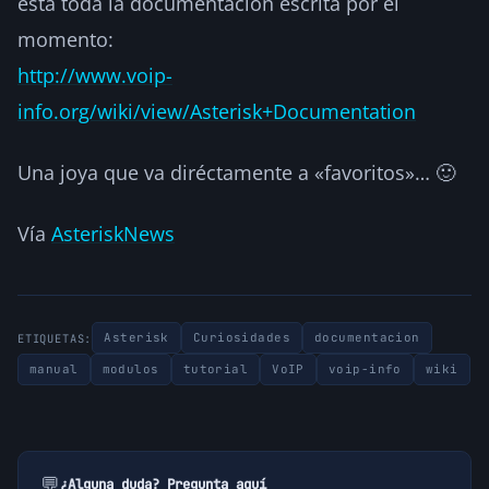
está toda la documentación escrita por el
momento:
http://www.voip-
info.org/wiki/view/Asterisk+Documentation
Una joya que va diréctamente a «favoritos»… 🙂
Vía
AsteriskNews
Asterisk
Curiosidades
documentacion
ETIQUETAS:
manual
modulos
tutorial
VoIP
voip-info
wiki
💬
¿Alguna duda? Pregunta aquí