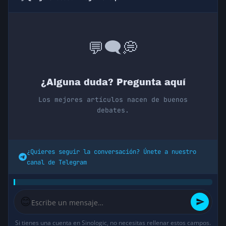
💭
🗨️
💬
¿Alguna duda? Pregunta aquí
Los mejores artículos nacen de buenos
debates.
¿Quieres seguir la conversación? Únete a nuestro
canal de Telegram
😊
Si tienes una cuenta en Sinologic, no necesitas rellenar estos campos.