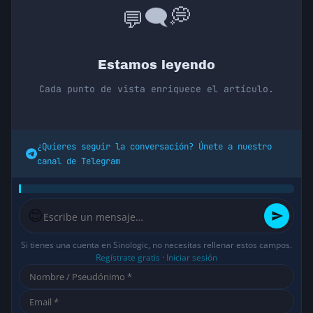
💭
🗨️
💬
Estamos leyendo
Cada punto de vista enriquece el artículo.
¿Quieres seguir la conversación? Únete a nuestro
canal de Telegram
😊
Si tienes una cuenta en Sinologic, no necesitas rellenar estos campos.
Regístrate gratis
·
Iniciar sesión