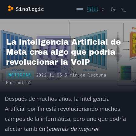
Saltar
Sinologic
🇬🇧
⌕
>_
al
contenido
→
La Inteligencia Artificial de
Meta crea algo que podría
revolucionar la VoIP
·
2022-11-05
·
3 min de lectura
·
NOTICIAS
Por
hellc2
Después de muchos años, la Inteligencia
Artificial por fin está revolucionando muchos
campos de la informática, pero uno que podría
afectar también (
además de mejorar