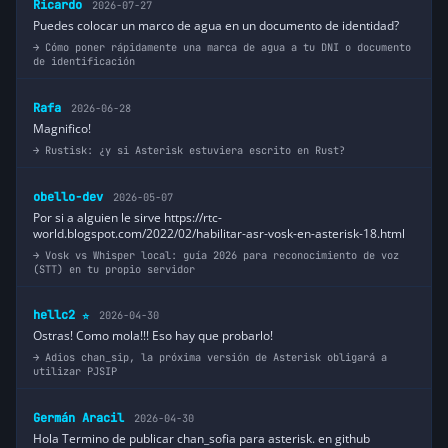
Ricardo
2026-07-27
Puedes colocar un marco de agua en un documento de identidad?
Cómo poner rápidamente una marca de agua a tu DNI o documento
de identificación
Rafa
2026-06-28
Magnifico!
Rustisk: ¿y si Asterisk estuviera escrito en Rust?
obello-dev
2026-05-07
Por si a alguien le sirve https://rtc-
world.blogspot.com/2022/02/habilitar-asr-vosk-en-asterisk-18.html
Vosk vs Whisper local: guía 2026 para reconocimiento de voz
(STT) en tu propio servidor
hellc2
2026-04-30
⭐
Ostras! Como mola!!! Eso hay que probarlo!
Adios chan_sip, la próxima versión de Asterisk obligará a
utilizar PJSIP
Germán Aracil
2026-04-30
Hola Termino de publicar chan_sofia para asterisk. en github