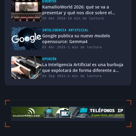
EVENTOS
KamailioWorld 2026: qué se va a
presentar y qué nos dice sobre el
futuro del VoIP
20 Abr 2026
·
10 min de lectura
INTELIGENCIA ARTIFICIAL
Google publica su nuevo modelo
opensource: Gemma4
02 Abr 2026
·
1 min de lectura
OPINIÓN
La Inteligencia Artificial es una burbuja
que explotará de forma diferente a
otras
04 Sep 2024
·
6 min de lectura