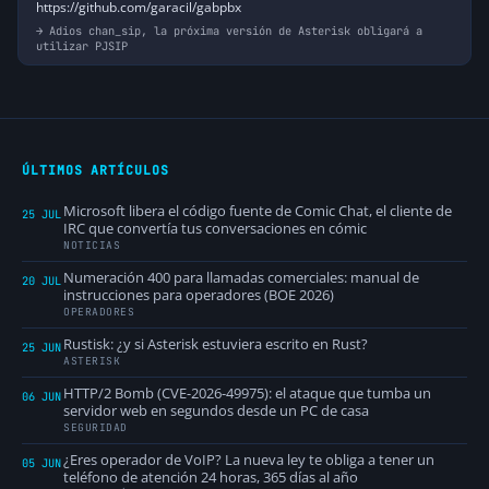
https://github.com/garacil/gabpbx
Adios chan_sip, la próxima versión de Asterisk obligará a
utilizar PJSIP
ÚLTIMOS ARTÍCULOS
Microsoft libera el código fuente de Comic Chat, el cliente de
25 JUL
IRC que convertía tus conversaciones en cómic
NOTICIAS
Numeración 400 para llamadas comerciales: manual de
20 JUL
instrucciones para operadores (BOE 2026)
OPERADORES
Rustisk: ¿y si Asterisk estuviera escrito en Rust?
25 JUN
ASTERISK
HTTP/2 Bomb (CVE-2026-49975): el ataque que tumba un
06 JUN
servidor web en segundos desde un PC de casa
SEGURIDAD
¿Eres operador de VoIP? La nueva ley te obliga a tener un
05 JUN
teléfono de atención 24 horas, 365 días al año