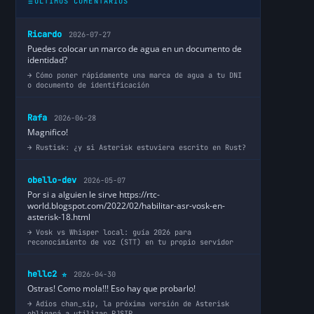
ÚLTIMOS COMENTARIOS
Ricardo
2026-07-27
Puedes colocar un marco de agua en un documento de
identidad?
Cómo poner rápidamente una marca de agua a tu DNI
o documento de identificación
Rafa
2026-06-28
Magnifico!
Rustisk: ¿y si Asterisk estuviera escrito en Rust?
obello-dev
2026-05-07
Por si a alguien le sirve https://rtc-
world.blogspot.com/2022/02/habilitar-asr-vosk-en-
asterisk-18.html
Vosk vs Whisper local: guía 2026 para
reconocimiento de voz (STT) en tu propio servidor
hellc2
2026-04-30
⭐
Ostras! Como mola!!! Eso hay que probarlo!
Adios chan_sip, la próxima versión de Asterisk
obligará a utilizar PJSIP