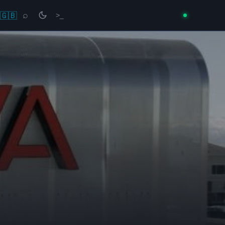
🇬🇧
⌕
>_
→