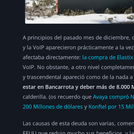
A principios del pasado mes de diciembre, 
y la VoIP aparecieron prácticamente a la ve
afectaba directamente:
la compra de Elasti
VoIP. No obstante, a otro nivel completamen
y trascendental apareció como de la nada a
estar en Bancarrota y deber más de 8.000 M
calderilla. (os recuerdo que
Avaya compró No
200 Millones de dólares
y
Konftel por 15 Mi
Las causas de esta deuda son varias, come
EEUU que redujo mucho sus beneficios, y l