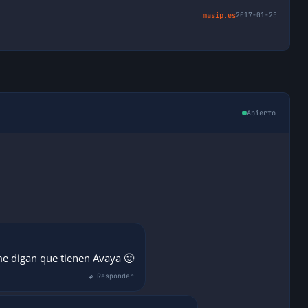
masip.es
2017-01-25
Abierto
 me digan que tienen Avaya 🙂
↩ Responder