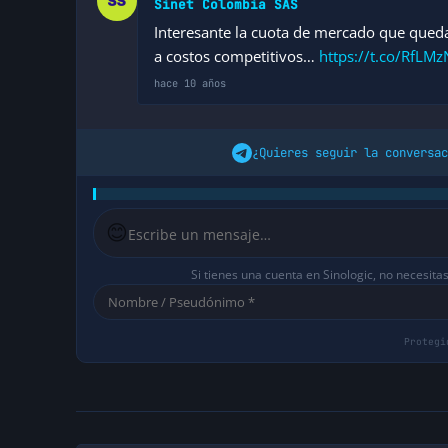
Sinet Colombia SAS
Interesante la cuota de mercado que queda
a costos competitivos…
https://t.co/RfLM
hace 10 años
¿Quieres seguir la conversac
😊
Si tienes una cuenta en Sinologic, no necesita