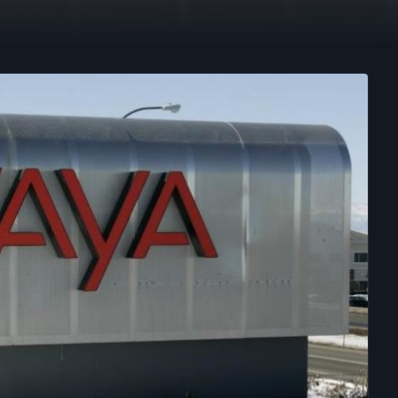
oncurso de acreed
arrota
2