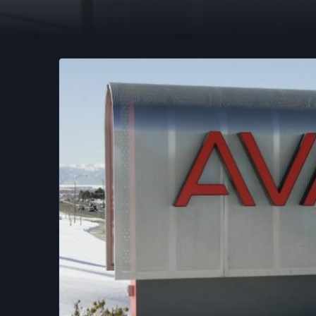
Avaya entra en c
confirma su banc
·
2017-01-20
·
2 min de lectura
·
Por
hellc
NOTICIAS