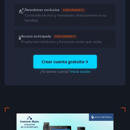
Newsletter exclusiva
📬
PRÓXIMAMENTE
Contenido técnico y novedades directamente en tu
bandeja.
Acceso anticipado
🧪
PRÓXIMAMENTE
Prueba herramientas y funciones antes que nadie.
Crear cuenta gratuita
¿Ya tienes cuenta?
Inicia sesión