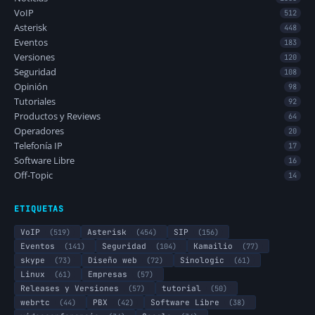
VoIP
512
Asterisk
448
Eventos
183
Versiones
120
Seguridad
108
Opinión
98
Tutoriales
92
Productos y Reviews
64
Operadores
20
Telefonía IP
17
Software Libre
16
Off-Topic
14
ETIQUETAS
VoIP
(519)
Asterisk
(454)
SIP
(156)
Eventos
(141)
Seguridad
(104)
Kamailio
(77)
skype
(73)
Diseño web
(72)
Sinologic
(61)
Linux
(61)
Empresas
(57)
Releases y Versiones
(57)
tutorial
(50)
webrtc
(44)
PBX
(42)
Software Libre
(38)