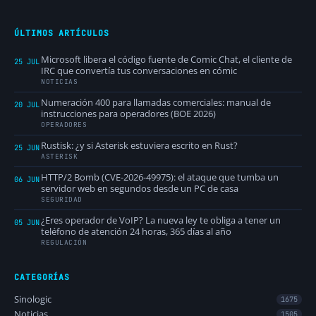
ÚLTIMOS ARTÍCULOS
Microsoft libera el código fuente de Comic Chat, el cliente de
25 JUL
IRC que convertía tus conversaciones en cómic
NOTICIAS
Numeración 400 para llamadas comerciales: manual de
20 JUL
instrucciones para operadores (BOE 2026)
OPERADORES
Rustisk: ¿y si Asterisk estuviera escrito en Rust?
25 JUN
ASTERISK
HTTP/2 Bomb (CVE-2026-49975): el ataque que tumba un
06 JUN
servidor web en segundos desde un PC de casa
SEGURIDAD
¿Eres operador de VoIP? La nueva ley te obliga a tener un
05 JUN
teléfono de atención 24 horas, 365 días al año
REGULACIÓN
CATEGORÍAS
Sinologic
1675
Noticias
1505