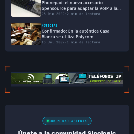
Phonepad: el nuevo accesorio
opensource para adaptar la VoIP a las
personas mayores
28 Dic 2022
·
2 min de lectura
NOTICIAS
Confirmado: En la auténtica Casa
Blanca se utiliza Polycom
13 Jul 2009
·
1 min de lectura
COMUNIDAD ABIERTA
Únete a la comunidad Sinologic