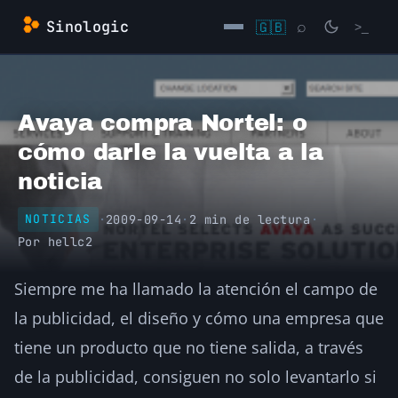
Saltar
Sinologic
🇬🇧
⌕
>_
al
contenido
→
Avaya compra Nortel: o
cómo darle la vuelta a la
noticia
·
2009-09-14
·
2 min de lectura
·
NOTICIAS
Por
hellc2
Siempre me ha llamado la atención el campo de
la publicidad, el diseño y cómo una empresa que
tiene un producto que no tiene salida, a través
de la publicidad, consiguen no solo levantarlo si