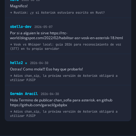
Magnifico!
Rustisk: ¿y si Asterisk estuviera escrito en Rust?
obello-dev
2026-05-07
Por si a alguien le sirve https://rtc-
world.blogspot.com/2022/02/habilitar-asr-vosk-en-asterisk-18.html
Vosk vs Whisper local: guía 2026 para reconocimiento de voz
(STT) en tu propio servidor
hellc2
2026-04-30
⭐
Ostras! Como mola!!! Eso hay que probarlo!
Adios chan_sip, la próxima versión de Asterisk obligará a
utilizar PJSIP
Germán Aracil
2026-04-30
Hola Termino de publicar chan_sofia para asterisk. en github
https://github.com/garacil/gabpbx
Adios chan_sip, la próxima versión de Asterisk obligará a
utilizar PJSIP