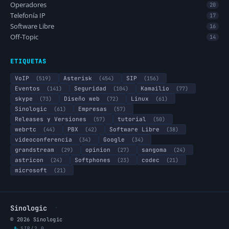
Operadores
20
Telefonía IP
17
Software Libre
16
Off-Topic
14
ETIQUETAS
VoIP
(519)
Asterisk
(454)
SIP
(156)
Eventos
(141)
Seguridad
(104)
Kamailio
(77)
skype
(73)
Diseño web
(72)
Linux
(61)
Sinologic
(61)
Empresas
(57)
Releases y Versiones
(57)
tutorial
(50)
webrtc
(44)
PBX
(42)
Software Libre
(38)
videoconferencia
(34)
Google
(34)
grandstream
(29)
opinion
(27)
sangoma
(24)
astricon
(24)
Softphones
(23)
codec
(21)
microsoft
(21)
·
Sinologic
© 2026 Sinologic
SIP/2.0