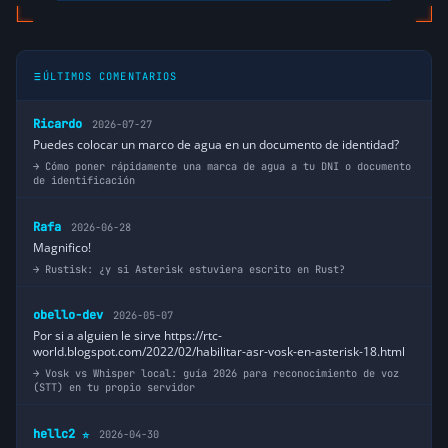
ÚLTIMOS COMENTARIOS
Ricardo
2026-07-27
Puedes colocar un marco de agua en un documento de identidad?
Cómo poner rápidamente una marca de agua a tu DNI o documento
de identificación
Rafa
2026-06-28
Magnifico!
Rustisk: ¿y si Asterisk estuviera escrito en Rust?
obello-dev
2026-05-07
Por si a alguien le sirve https://rtc-
world.blogspot.com/2022/02/habilitar-asr-vosk-en-asterisk-18.html
Vosk vs Whisper local: guía 2026 para reconocimiento de voz
(STT) en tu propio servidor
hellc2
2026-04-30
⭐