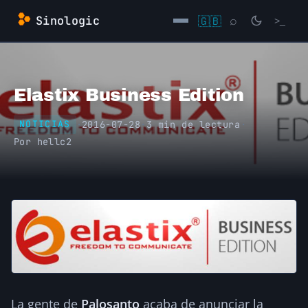
Saltar
Sinologic
🇬🇧
⌕
>_
al
contenido
→
Elastix Business Edition
·
2016-07-28
·
3 min de lectura
·
NOTICIAS
Por
hellc2
La gente de
Palosanto
acaba de anunciar la