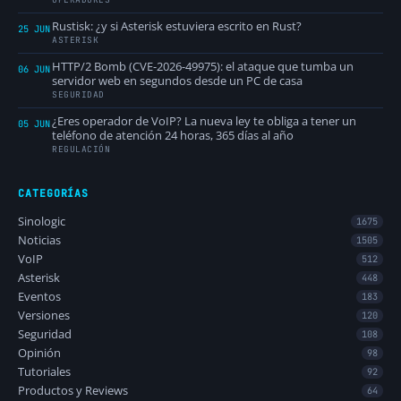
Rustisk: ¿y si Asterisk estuviera escrito en Rust?
25 JUN
ASTERISK
HTTP/2 Bomb (CVE-2026-49975): el ataque que tumba un
06 JUN
servidor web en segundos desde un PC de casa
SEGURIDAD
¿Eres operador de VoIP? La nueva ley te obliga a tener un
05 JUN
teléfono de atención 24 horas, 365 días al año
REGULACIÓN
CATEGORÍAS
Sinologic
1675
Noticias
1505
VoIP
512
Asterisk
448
Eventos
183
Versiones
120
Seguridad
108
Opinión
98
Tutoriales
92
Productos y Reviews
64