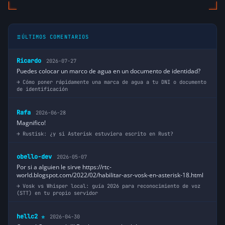
ÚLTIMOS COMENTARIOS
Ricardo
2026-07-27
Puedes colocar un marco de agua en un documento de identidad?
Cómo poner rápidamente una marca de agua a tu DNI o documento
de identificación
Rafa
2026-06-28
Magnifico!
Rustisk: ¿y si Asterisk estuviera escrito en Rust?
obello-dev
2026-05-07
Por si a alguien le sirve https://rtc-
world.blogspot.com/2022/02/habilitar-asr-vosk-en-asterisk-18.html
Vosk vs Whisper local: guía 2026 para reconocimiento de voz
(STT) en tu propio servidor
hellc2
2026-04-30
⭐