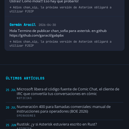
Ostras! Como mola!!! Eso hay que probarlo!
Adios chan_sip, la próxima versión de Asterisk obligará a
utilizar PJSIP
Germán Aracil
2026-04-30
Hola Termino de publicar chan_sofia para asterisk. en github
https://github.com/garacil/gabpbx
Adios chan_sip, la próxima versión de Asterisk obligará a
utilizar PJSIP
ÚLTIMOS ARTÍCULOS
Microsoft libera el código fuente de Comic Chat, el cliente de
25 JUL
IRC que convertía tus conversaciones en cómic
NOTICIAS
Numeración 400 para llamadas comerciales: manual de
20 JUL
instrucciones para operadores (BOE 2026)
OPERADORES
Rustisk: ¿y si Asterisk estuviera escrito en Rust?
25 JUN
ASTERISK