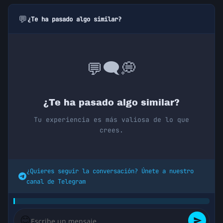
💬
¿Te ha pasado algo similar?
💭
🗨️
💬
¿Te ha pasado algo similar?
Tu experiencia es más valiosa de lo que
crees.
¿Quieres seguir la conversación? Únete a nuestro
canal de Telegram
😊