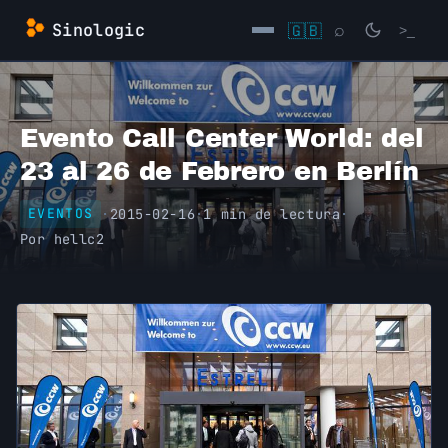
Saltar
Sinologic
🇬🇧
⌕
>_
al
contenido
→
Evento Call Center World: del
23 al 26 de Febrero en Berlín
·
2015-02-16
·
1 min de lectura
·
EVENTOS
Por
hellc2