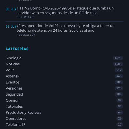
HTTP/2 Bomb (CVE-2026-49975): el ataque que tumba un
06 JUN
servidor web en segundos desde un PC de casa
SEGURIDAD
¿Eres operador de VoIP? La nueva ley te obliga a tener un
05 JUN
teléfono de atención 24 horas, 365 días al año
REGULACIÓN
CATEGORÍAS
Sinologic
1675
Noticias
1505
VoIP
512
Asterisk
448
Eventos
183
Versiones
120
Seguridad
108
Opinión
98
Tutoriales
92
Productos y Reviews
64
Operadores
20
Telefonía IP
17