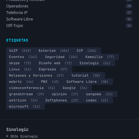
Operadores
20
Telefonía IP
17
Software Libre
16
Off-Topic
14
ETIQUETAS
VoIP
(519)
Asterisk
(454)
SIP
(156)
Eventos
(141)
Seguridad
(104)
Kamailio
(77)
skype
(73)
Diseño web
(72)
Sinologic
(61)
Linux
(61)
Empresas
(57)
Releases y Versiones
(57)
tutorial
(50)
webrtc
(44)
PBX
(42)
Software Libre
(38)
videoconferencia
(34)
Google
(34)
grandstream
(29)
opinion
(27)
sangoma
(24)
astricon
(24)
Softphones
(23)
codec
(21)
microsoft
(21)
·
Sinologic
© 2026 Sinologic