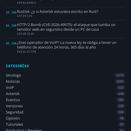
OPERADORES
Rustisk: ¿y si Asterisk estuviera escrito en Rust?
25 JUN
ASTERISK
HTTP/2 Bomb (CVE-2026-49975): el ataque que tumba un
06 JUN
servidor web en segundos desde un PC de casa
SEGURIDAD
¿Eres operador de VoIP? La nueva ley te obliga a tener un
05 JUN
teléfono de atención 24 horas, 365 días al año
REGULACIÓN
CATEGORÍAS
Sinologic
1675
Noticias
1505
VoIP
512
Asterisk
448
Eventos
183
Versiones
120
Seguridad
108
Opinión
98
Tutoriales
92
Productos y Reviews
64