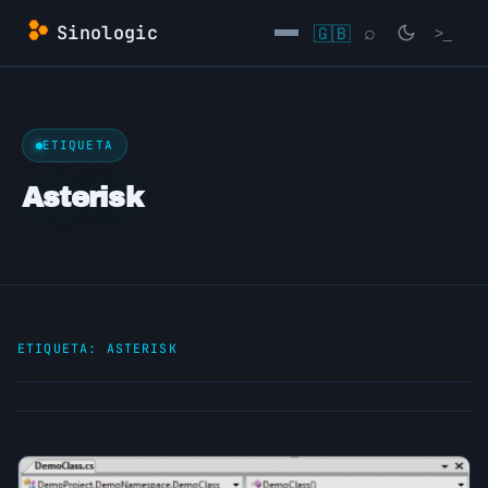
Saltar
Sinologic
🇬🇧
⌕
>_
al
contenido
→
ETIQUETA
Asterisk
ETIQUETA:
ASTERISK