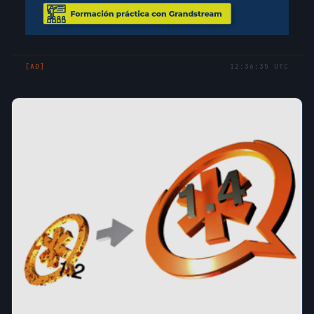
[AD]
12:36:35 UTC