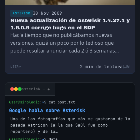
30 Nov 2009
ASTERISK
Nueva actualización de Asterisk 1.4.27.1 y
1.6.0.9 corrige bugs en el SDP
Hacía tiempo que no publicábamos nuevas
versiones, quizá un poco por lo tedioso que
puede resultar anunciar cada 2 ó 3 semanas…
2 min de lectura
0
LEER
asterisk — ◈
user@sinologic
:
~
$
cat post.txt
Google habla sobre Asterisk
Una de las fotografías que más me gustaron de la
pasada Astricon (a la que Saúl fue como
reportero) y de la…
user@sinologic
:
~
$
date