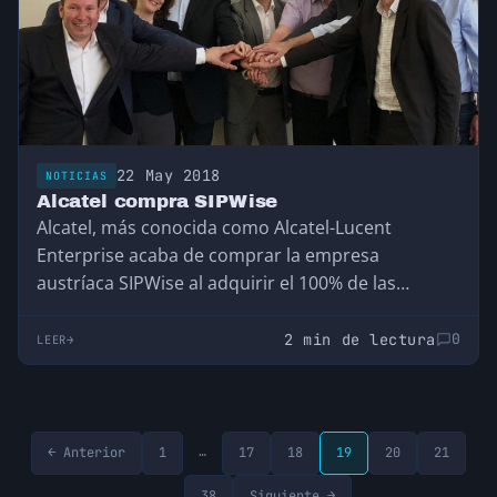
una comunidad bastante interesante de
desarrolladores que publicaban sus repositorios
open source (código abierto que no
necesariamente software libre).
22 May 2018
NOTICIAS
Alcatel compra SIPWise
Alcatel, más conocida como Alcatel-Lucent
Enterprise acaba de comprar la empresa
austríaca SIPWise al adquirir el 100% de las
participaciones de los dos principales
inversores: Speedinvest y Tecnet.
2 min de lectura
0
LEER
…
← Anterior
1
17
18
19
20
21
…
38
Siguiente →