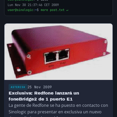
Lun Nov 30 21:37:46 CET 2009
user@sinologic
:
~
$
more post.txt ↵
25 Nov 2009
ASTERISK
Exclusiva: Redfone lanzará un
foneBridge2 de 1 puerto E1
La gente de Redfone se ha puesto en contacto con
Sinologic para presentar en exclusiva un nuevo