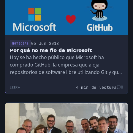
05 Jun 2018
NOTICIAS
Por qué no me fío de Microsoft
Hoy se ha hecho público que Microsoft ha
comprado GitHub, la empresa que aloja
repositorios de software libre utilizando Git y que
es una de las más importantes a nivel mundial
(por no decir que es la más importante
4 min de lectura
0
LEER
actualmente), cargo que anteriormente había
desempeñado SourceForge y anteriormente
Freshmeat. Por supuesto, desde entonces existen
muchas empresas que han creado sistemas para
alojar repositorios y la oferta es bastante buena e
interesante, pero GitHub había conseguido crear