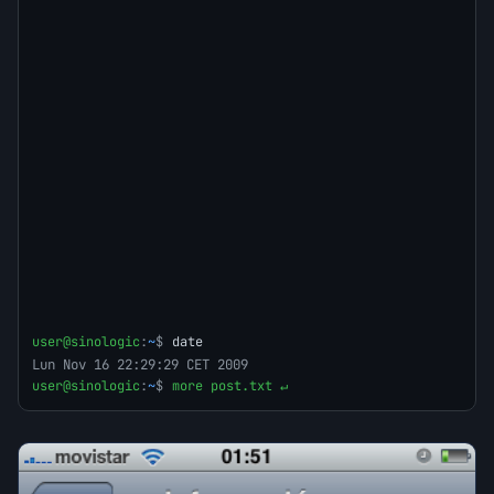
user@sinologic
:
~
$
date
Lun Nov 16 22:29:29 CET 2009
user@sinologic
:
~
$
more post.txt ↵