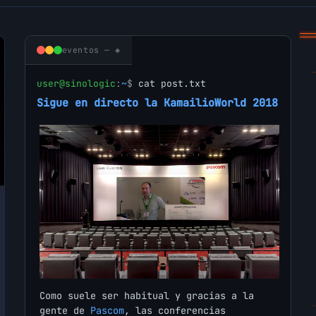
eventos — ◈
user@sinologic
:
~
$
cat post.txt
Sigue en directo la KamailioWorld 2018
Como suele ser habitual y gracias a la
gente de
Pascom
, las conferencias