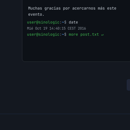
Muchas gracias por acercarnos más este
evento.
user@sinologic
:
~
$
date
Mié Oct 19 14:40:15 CEST 2016
user@sinologic
:
~
$
more post.txt ↵