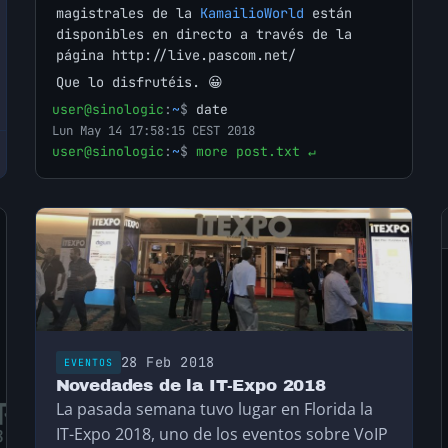
magistrales de la
KamailioWorld
están
disponibles en directo a través de la
página http://live.pascom.net/
Que lo disfrutéis. 😀
user@sinologic
:
~
$
date
Lun May 14 17:58:15 CEST 2018
user@sinologic
:
~
$
more post.txt ↵
28 Feb 2018
EVENTOS
Novedades de la IT-Expo 2018
La pasada semana tuvo lugar en Florida la
IT-Expo 2018, uno de los eventos sobre VoIP