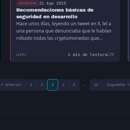
21 Ago 2025
SEGURIDAD
Recomendaciones básicas de
seguridad en desarrollo
Hace unos días, leyendo un tweet en X, leí a
una persona que denunciaba que le habían
robado todas las cryptomonedas que…
4 min de lectura
0
LEER
…
← Anterior
1
2
3
4
5
16
Siguiente →