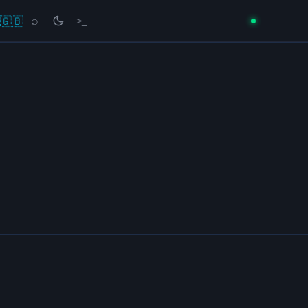
🇬🇧
⌕
>_
→