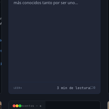
más conocidos tanto por ser uno…
ndrá
nhofer
akers/
/schedule/
nible
.
3 min de lectura
0
LEER
eventos — ◈