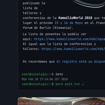
publicado la
lista de
talleres y
conferencias de la
KamailioWorld 2018
que te
lugar el próximo
15 y 16 de Mayo
en el
Frau
Forum
de Berlín (Alemania).
La lista de ponentes la podéis ver
aquí:
https://www.kamailioworld.com/k06/spe
Al igual que la lista de conferencias y
talleres:
https://www.kamailioworld.com/k06
Os recordamos que
el registro está ya dispo
user@sinologic
:
~
$
date
Mié Feb 28 17:24:06 CET 2018
user@sinologic
:
~
$
more post.txt ↵