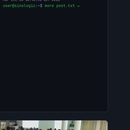
user@sinologic
:
~
$
more post.txt ↵