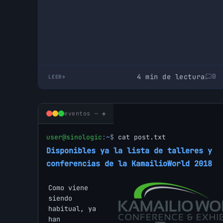
la broma se ha hecho realidad y ha sido
Sangoma la que ha comprado Digium por
una cantidad similar a la facturación anual
del año 2017: 28 millones de dólares, una
cantidad ínfima considerando que Digium
es la propietaria de los derechos del
4 min de lectura
0
LEER
software de comunicaciones open source
más conocido de todos los tiempos.
eventos — ◈
user@sinologic
:
~
$
cat post.txt
Disponibles ya la lista de talleres y
conferencias de la KamailioWorld 2018
Como viene
siendo
habitual, ya
han