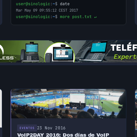
user@sinologic
:
~
$
date
Mar May 09 09:55:12 CEST 2017
user@sinologic
:
~
$
more post.txt ↵
23 Nov 2016
EVENTOS
VoIP2DAY 2016: Dos días de VoIP