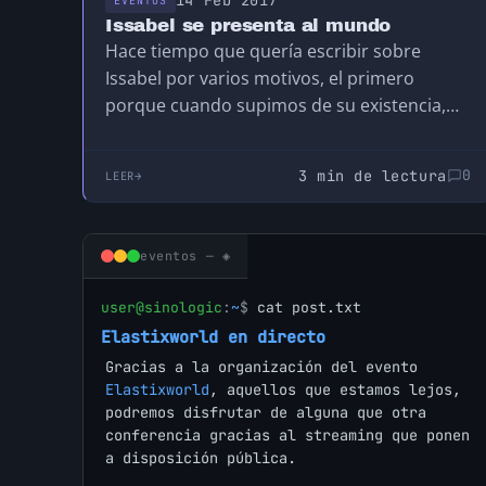
EVENTOS
Issabel se presenta al mundo
Hace tiempo que quería escribir sobre
Issabel por varios motivos, el primero
porque cuando supimos de su existencia,
una de las cosas…
3 min de lectura
0
LEER
eventos — ◈
user@sinologic
:
~
$
cat post.txt
Elastixworld en directo
Gracias a la organización del evento
Elastixworld
, aquellos que estamos lejos,
podremos disfrutar de alguna que otra
conferencia gracias al streaming que ponen
a disposición pública.