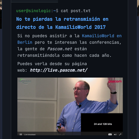
user@sinologic
:
~
$
cat post.txt
No te pierdas la retransmisión en
directo de la KamailioWorld 2017
Si no puedes asistir a la
KamailioWorld en
Berlín
pero te interesan las conferencias,
la gente de
Pascom.net
están
retransmitiéndola como hacen cada año.
Puedes verla desde su página
web:
http://live.pascom.net/