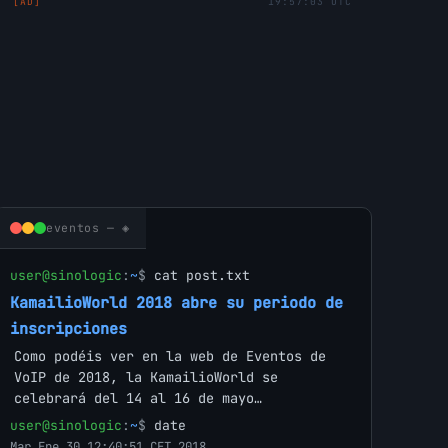
[AD]
19:57:03 UTC
eventos — ◈
user@sinologic
:
~
$
cat post.txt
KamailioWorld 2018 abre su periodo de
inscripciones
Como podéis ver en la web de Eventos de
VoIP de 2018, la KamailioWorld se
celebrará del 14 al 16 de mayo…
user@sinologic
:
~
$
date
Mar Ene 30 12:40:51 CET 2018