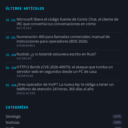
ÚLTIMOS ARTÍCULOS
Microsoft libera el código fuente de Comic Chat, el cliente de
25 JUL
IRC que convertía tus conversaciones en cómic
NOTICIAS
Numeración 400 para llamadas comerciales: manual de
20 JUL
instrucciones para operadores (BOE 2026)
OPERADORES
Rustisk: ¿y si Asterisk estuviera escrito en Rust?
25 JUN
ASTERISK
HTTP/2 Bomb (CVE-2026-49975): el ataque que tumba un
06 JUN
servidor web en segundos desde un PC de casa
SEGURIDAD
¿Eres operador de VoIP? La nueva ley te obliga a tener un
05 JUN
teléfono de atención 24 horas, 365 días al año
REGULACIÓN
CATEGORÍAS
Sinologic
1675
Noticias
1505