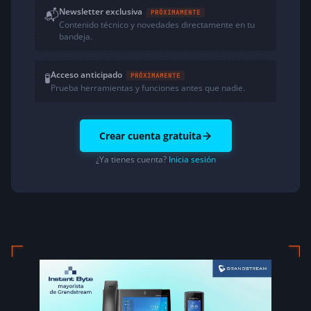
Newsletter exclusiva
📬
PRÓXIMAMENTE
Contenido técnico y novedades directamente en tu
bandeja.
Acceso anticipado
🧪
PRÓXIMAMENTE
Prueba herramientas y funciones antes que nadie.
Crear cuenta gratuita
¿Ya tienes cuenta?
Inicia sesión