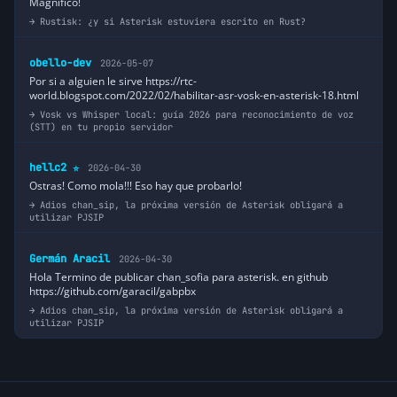
Magnifico!
Rustisk: ¿y si Asterisk estuviera escrito en Rust?
obello-dev
2026-05-07
Por si a alguien le sirve https://rtc-
world.blogspot.com/2022/02/habilitar-asr-vosk-en-asterisk-18.html
Vosk vs Whisper local: guía 2026 para reconocimiento de voz
(STT) en tu propio servidor
hellc2
2026-04-30
⭐
Ostras! Como mola!!! Eso hay que probarlo!
Adios chan_sip, la próxima versión de Asterisk obligará a
utilizar PJSIP
Germán Aracil
2026-04-30
Hola Termino de publicar chan_sofia para asterisk. en github
https://github.com/garacil/gabpbx
Adios chan_sip, la próxima versión de Asterisk obligará a
utilizar PJSIP