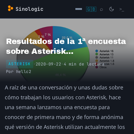
Saltar
Sinologic
🇬🇧
⌕
>_
al
contenido
→
Resultados de la 1ª encuesta
sobre Asterisk…
·
2020-09-22
·
4 min de lectura
·
ASTERISK
Por
hellc2
A raíz de una conversación y unas dudas sobre
cómo trabajan los usuarios con Asterisk, hace
una semana lanzamos una encuesta para
conocer de primera mano y de forma anónima
qué versión de Asterisk utilizan actualmente los