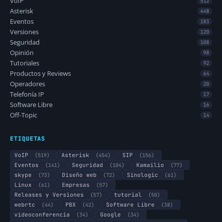
VoIP
512
Asterisk
448
Eventos
183
Versiones
120
Seguridad
108
Opinión
98
Tutoriales
92
Productos y Reviews
64
Operadores
20
Telefonía IP
17
Software Libre
16
Off-Topic
14
ETIQUETAS
VoIP
(519)
Asterisk
(454)
SIP
(156)
Eventos
(141)
Seguridad
(104)
Kamailio
(77)
skype
(73)
Diseño web
(72)
Sinologic
(61)
Linux
(61)
Empresas
(57)
Releases y Versiones
(57)
tutorial
(50)
webrtc
(44)
PBX
(42)
Software Libre
(38)
videoconferencia
(34)
Google
(34)