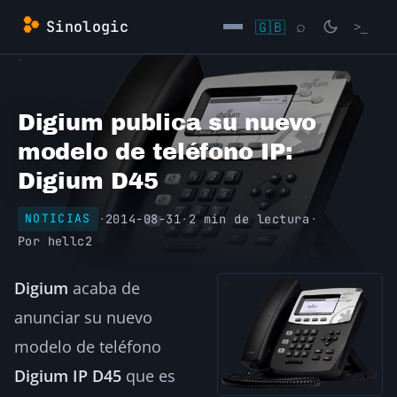
Saltar
Sinologic
🇬🇧
⌕
>_
al
contenido
→
Digium publica su nuevo
modelo de teléfono IP:
Digium D45
·
2014-08-31
·
2 min de lectura
·
NOTICIAS
Por
hellc2
Digium
acaba de
anunciar su nuevo
modelo de teléfono
Digium IP D45
que es