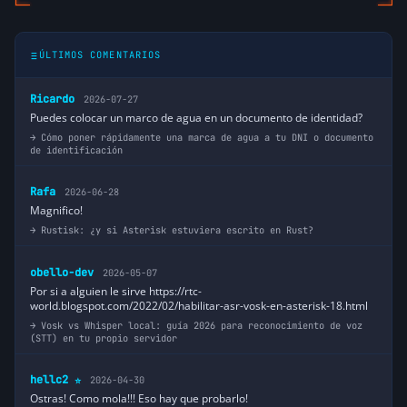
ÚLTIMOS COMENTARIOS
Ricardo
2026-07-27
Puedes colocar un marco de agua en un documento de identidad?
Cómo poner rápidamente una marca de agua a tu DNI o documento
de identificación
Rafa
2026-06-28
Magnifico!
Rustisk: ¿y si Asterisk estuviera escrito en Rust?
obello-dev
2026-05-07
Por si a alguien le sirve https://rtc-
world.blogspot.com/2022/02/habilitar-asr-vosk-en-asterisk-18.html
Vosk vs Whisper local: guía 2026 para reconocimiento de voz
(STT) en tu propio servidor
hellc2
2026-04-30
⭐
Ostras! Como mola!!! Eso hay que probarlo!