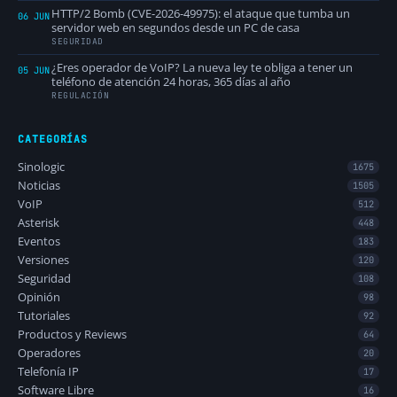
HTTP/2 Bomb (CVE-2026-49975): el ataque que tumba un
06 JUN
servidor web en segundos desde un PC de casa
SEGURIDAD
¿Eres operador de VoIP? La nueva ley te obliga a tener un
05 JUN
teléfono de atención 24 horas, 365 días al año
REGULACIÓN
CATEGORÍAS
Sinologic
1675
Noticias
1505
VoIP
512
Asterisk
448
Eventos
183
Versiones
120
Seguridad
108
Opinión
98
Tutoriales
92
Productos y Reviews
64
Operadores
20
Telefonía IP
17
Software Libre
16