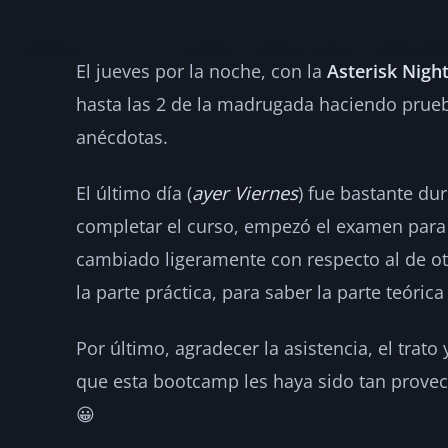
El jueves por la noche, con la
Asterisk Nigh
Curso de Asteris
hasta las 2 de la madrugada haciendo prueba
anécdotas.
·
2008-07-05
·
1 min de lectura
·
Por
hellc
ASTERISK
El último día (
ayer Viernes
) fue bastante du
completar el curso, empezó el examen para
cambiado ligeramente con respecto al de o
la parte práctica, para saber la parte teóric
Por último, agradecer la asistencia, el trato
que esta bootcamp les haya sido tan provec
😀