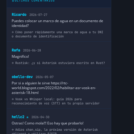
ÚLTIMOS COMENTARIOS
Ricardo
2026-07-27
Puedes colocar un marco de agua en un documento de
identidad?
Cómo poner rápidamente una marca de agua a tu DNI
o documento de identificación
Rafa
2026-06-28
Magnifico!
Rustisk: ¿y si Asterisk estuviera escrito en Rust?
obello-dev
2026-05-07
Por si a alguien le sirve https://rtc-
world.blogspot.com/2022/02/habilitar-asr-vosk-en-
asterisk-18.html
Vosk vs Whisper local: guía 2026 para
reconocimiento de voz (STT) en tu propio servidor
hellc2
2026-04-30
⭐
Ostras! Como mola!!! Eso hay que probarlo!
Adios chan_sip, la próxima versión de Asterisk
obligará a utilizar PJSIP