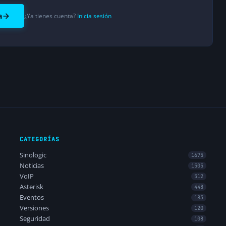
a
¿Ya tienes cuenta?
Inicia sesión
CATEGORÍAS
Sinologic
1675
Noticias
1505
VoIP
512
Asterisk
448
Eventos
183
Versiones
120
Seguridad
108