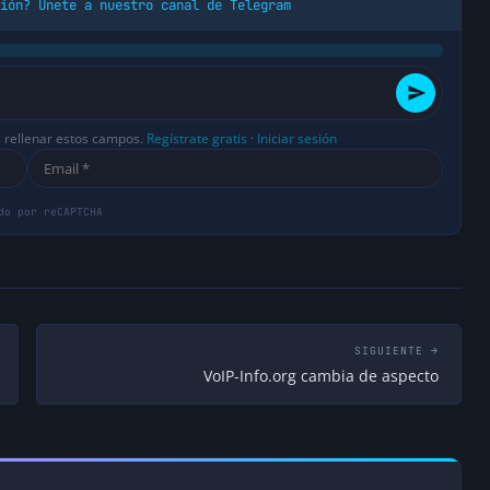
ión? Únete a nuestro canal de Telegram
↩ Responder
 el dìa menos esperado estarè por allà
s rellenar estos campos.
Regístrate gratis
·
Iniciar sesión
↩ Responder
SIGUIENTE →
VoIP-Info.org cambia de aspecto