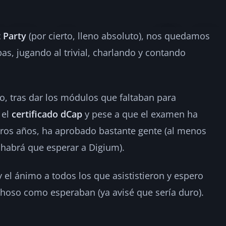
t Party
(por cierto, lleno absoluto), nos quedamos
k Bootcamp: dia 5
s, jugando al trivial, charlando y contando
2
ro, tras dar los módulos que faltaban para
 el
certificado dCap
y pese a que el examen ha
tros años, ha aprobado bastante gente (al menos
a habrá que esperar a Digium).
 y el ánimo a todos los que asististieron y espero
hoso como esperaban (ya avisé que sería duro).