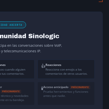
NIDAD ABIERTA
munidad Sinologic
icipa en las conversaciones sobre VoIP,
o y telecomunicaciones IP.
ones
Reacciones
👍
sos cuando alguien
Reacciona con emojis a los
 tus comentarios.
comentarios de otros usuarios.
er
Acceso anticipado
🧪
PRÓXIMAMENTE
Prueba herramientas y funciones
PRÓXIMAMENTE
 técnico y novedades
antes que nadie.
nte en tu bandeja.