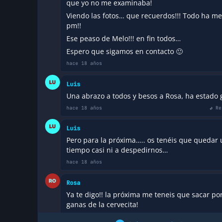
que yo no me examinaba!
Viendo las fotos… que recuerdos!!! Todo ha me
pm!!
Ese peaso de Melo!!! en fin todos…
Espero que sigamos en contacto 🙂
hace 18 años
Luis
Una abrazo a todos y besos a Rosa, ha estado 
hace 18 años
↩ Re
Luis
Pero para la próxima….. os tenéis que quedar 
tiempo casi ni a despedirnos…
hace 18 años
Rosa
Ya te digo!! la próxima me teneis que sacar por
ganas de la cervecita!
Tu si que has estado genial nuevo dCap!! 🙂 (a f