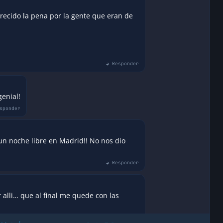
recido la pena por la gente que eran de
↩ Responder
genial!
sponder
un noche libre en Madrid!! No nos dio
↩ Responder
 alli… que al final me quede con las
alta del teórico)