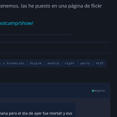
enemos, las he puesto en una página de flickr
/bootcamp/show/
s y Formación
Digium
madrid
night
party
VoIP
Abierto
ana pero el dia de ayer fue mortal! y eso