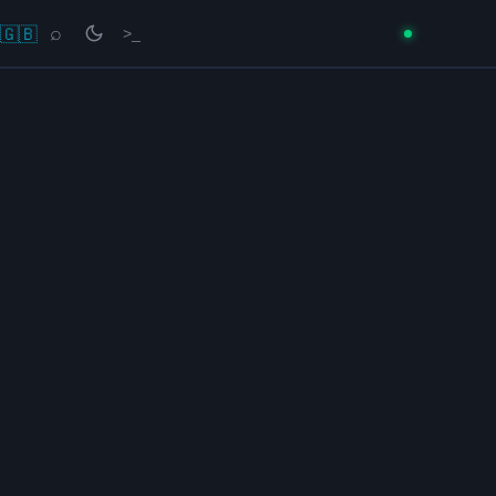
🇬🇧
⌕
>_
→