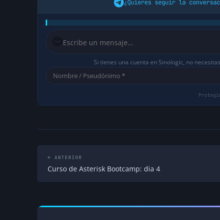
¿Quieres seguir la conversac
hace 18 años
Douglas Flores
Me alegro mucho Elio, te deseo muchos exitos,
😊
compartiendo un curso.
Saludos.
Si tienes una cuenta en Sinologic, no necesita
hace 18 años
← ANTERIOR
Curso de Asterisk Bootcamp: dia 4