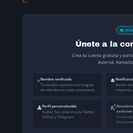
COMU
Únete a la co
Crea tu cuenta gratuita y part
Asterisk, Kamaili
Nombre verificado
Notificaci
⭐
🔔
Tu nombre aparece con insignia
Recibe avi
de miembro en cada comentario.
responda a
Perfil personalizable
Newslett
👤
📬
exclusiva
Avatar, bio, enlaces a tu Twitter,
GitHub y Telegram.
Contenido
directame