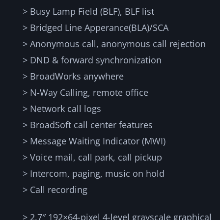
> Busy Lamp Field (BLF), BLF list
> Bridged Line Apperance(BLA)/SCA
> Anonymous call, anonymous call rejection
> DND & forward synchronization
> BroadWorks anywhere
> N-Way Calling, remote office
> Network call logs
> BroadSoft call center features
> Message Waiting Indicator (MWI)
> Voice mail, call park, call pickup
> Intercom, paging, music on hold
> Call recording
> 2.7″ 192×64-pixel 4-level grayscale graphical