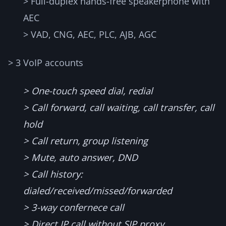
> Full-duplex hands-free speakerphone with
AEC
> VAD, CNG, AEC, PLC, AJB, AGC
> 3 VoIP accounts
> One-touch speed dial, redial
> Call forward, call waiting, call transfer, call
hold
> Call return, group listening
> Mute, auto answer, DND
> Call history:
dialed/received/missed/forwarded
> 3-way confernece call
> Direct IP call without SIP proxy