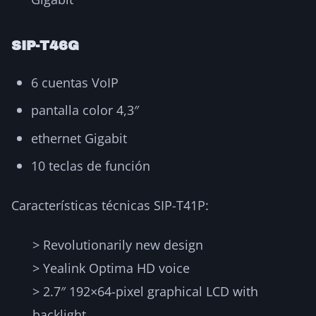
SIP-T46G
6 cuentas VoIP
pantalla color 4,3″
ethernet Gigabit
10 teclas de función
Características técnicas SIP-T41P:
> Revolutionarily new design
> Yealink Optima HD voice
> 2.7″ 192×64-pixel graphical LCD with
backlight