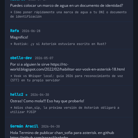
Puedes colocar un marco de agua en un documento de identidad?
Cómo poner rápidamente una marca de agua a tu DNI o documento
de identificación
Rafa
2026-06-28
Magnifico!
Rustisk: ¿y si Asterisk estuviera escrito en Rust?
obello-dev
2026-05-07
Por si a alguien le sirve https://rtc-
world.blogspot.com/2022/02/habilitar-asr-vosk-en-asterisk-18.html
Vosk vs Whisper local: guía 2026 para reconocimiento de voz
(STT) en tu propio servidor
hellc2
2026-04-30
⭐
Ostras! Como mola!!! Eso hay que probarlo!
Adios chan_sip, la próxima versión de Asterisk obligará a
utilizar PJSIP
Germán Aracil
2026-04-30
Hola Termino de publicar chan_sofia para asterisk. en github
https://github.com/garacil/gabpbx