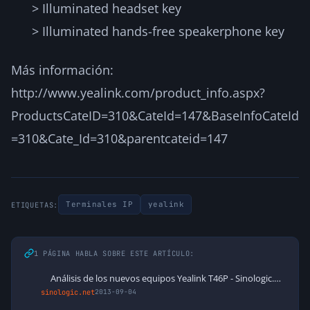
> Illuminated headset key
> Illuminated hands-free speakerphone key
Más información:
http://www.yealink.com/product_info.aspx?
ProductsCateID=310&CateId=147&BaseInfoCateId
=310&Cate_Id=310&parentcateid=147
Terminales IP
yealink
ETIQUETAS:
1 PÁGINA HABLA SOBRE ESTE ARTÍCULO:
Análisis de los nuevos equipos Yealink T46P - Sinologic.net
sinologic.net
2013-09-04