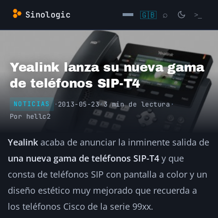
Saltar
Sinologic
🇬🇧
⌕
>_
al
contenido
→
Yealink lanza su nueva gama
de teléfonos SIP-T4
·
2013-05-23
·
3 min de lectura
·
NOTICIAS
Por
hellc2
Yealink
acaba de anunciar la inminente salida de
una nueva gama de teléfonos SIP-T4
y que
consta de teléfonos SIP con pantalla a color y un
diseño estético muy mejorado que recuerda a
los teléfonos Cisco de la serie 99xx.