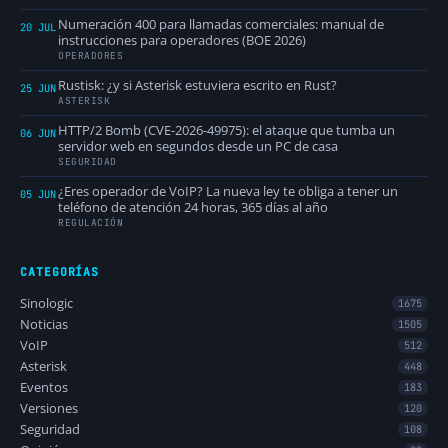
Numeración 400 para llamadas comerciales: manual de
20 JUL
instrucciones para operadores (BOE 2026)
OPERADORES
Rustisk: ¿y si Asterisk estuviera escrito en Rust?
25 JUN
ASTERISK
HTTP/2 Bomb (CVE-2026-49975): el ataque que tumba un
06 JUN
servidor web en segundos desde un PC de casa
SEGURIDAD
¿Eres operador de VoIP? La nueva ley te obliga a tener un
05 JUN
teléfono de atención 24 horas, 365 días al año
REGULACIÓN
CATEGORÍAS
Sinologic
1675
Noticias
1505
VoIP
512
Asterisk
448
Eventos
183
Versiones
120
Seguridad
108