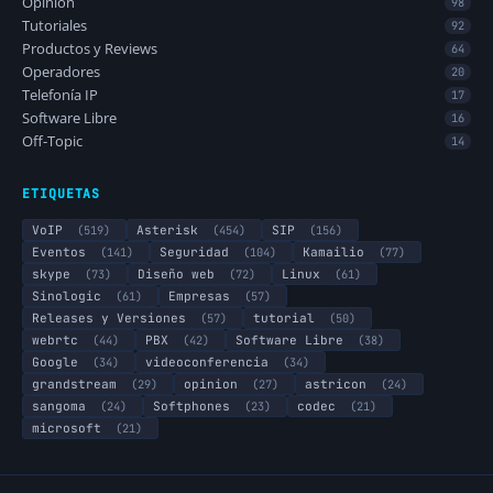
Opinión
98
Tutoriales
92
Productos y Reviews
64
Operadores
20
Telefonía IP
17
Software Libre
16
Off-Topic
14
ETIQUETAS
VoIP
(519)
Asterisk
(454)
SIP
(156)
Eventos
(141)
Seguridad
(104)
Kamailio
(77)
skype
(73)
Diseño web
(72)
Linux
(61)
Sinologic
(61)
Empresas
(57)
Releases y Versiones
(57)
tutorial
(50)
webrtc
(44)
PBX
(42)
Software Libre
(38)
Google
(34)
videoconferencia
(34)
grandstream
(29)
opinion
(27)
astricon
(24)
sangoma
(24)
Softphones
(23)
codec
(21)
microsoft
(21)