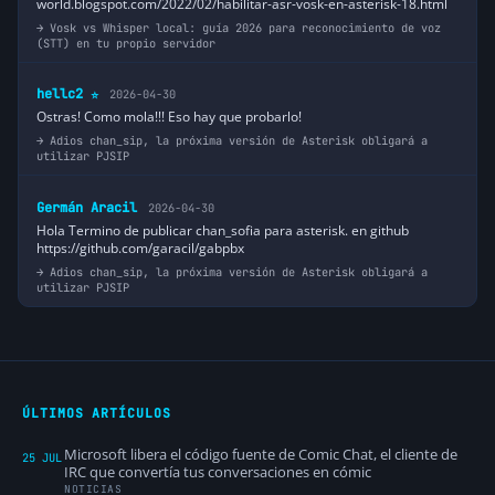
world.blogspot.com/2022/02/habilitar-asr-vosk-en-asterisk-18.html
Vosk vs Whisper local: guía 2026 para reconocimiento de voz
(STT) en tu propio servidor
hellc2
2026-04-30
⭐
Ostras! Como mola!!! Eso hay que probarlo!
Adios chan_sip, la próxima versión de Asterisk obligará a
utilizar PJSIP
Germán Aracil
2026-04-30
Hola Termino de publicar chan_sofia para asterisk. en github
https://github.com/garacil/gabpbx
Adios chan_sip, la próxima versión de Asterisk obligará a
utilizar PJSIP
ÚLTIMOS ARTÍCULOS
Microsoft libera el código fuente de Comic Chat, el cliente de
25 JUL
IRC que convertía tus conversaciones en cómic
NOTICIAS