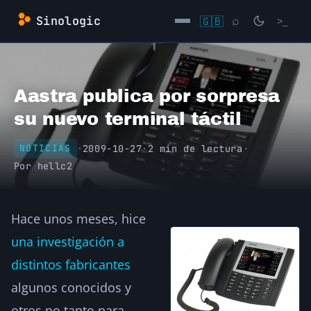
Saltar
Sinologic
🇬🇧
⌕
>_
al
contenido
→
Aastra publica por sorpresa
su nuevo terminal táctil
·
2009-10-27
·
2 min de lectura
·
NOTICIAS
Por
hellc2
Hace unos meses, hice
una investigación a
distintos fabricantes
algunos conocidos y
otros no tanto para