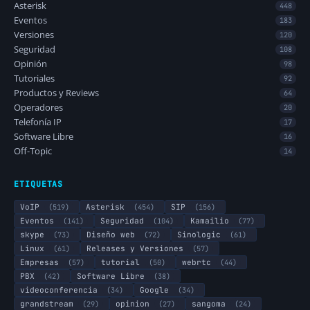
Asterisk
448
Eventos
183
Versiones
120
Seguridad
108
Opinión
98
Tutoriales
92
Productos y Reviews
64
Operadores
20
Telefonía IP
17
Software Libre
16
Off-Topic
14
ETIQUETAS
VoIP
(519)
Asterisk
(454)
SIP
(156)
Eventos
(141)
Seguridad
(104)
Kamailio
(77)
skype
(73)
Diseño web
(72)
Sinologic
(61)
Linux
(61)
Releases y Versiones
(57)
Empresas
(57)
tutorial
(50)
webrtc
(44)
PBX
(42)
Software Libre
(38)
videoconferencia
(34)
Google
(34)
grandstream
(29)
opinion
(27)
sangoma
(24)