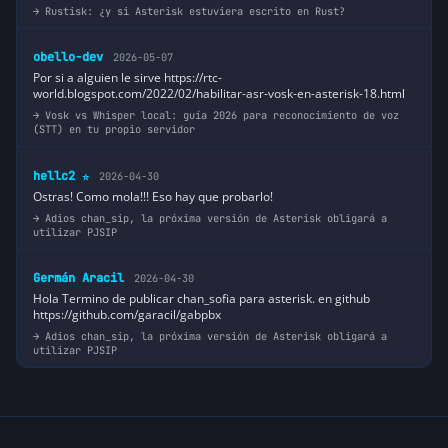
Rustisk: ¿y si Asterisk estuviera escrito en Rust?
obello-dev
2026-05-07
Por si a alguien le sirve https://rtc-
world.blogspot.com/2022/02/habilitar-asr-vosk-en-asterisk-18.html
Vosk vs Whisper local: guía 2026 para reconocimiento de voz
(STT) en tu propio servidor
hellc2
2026-04-30
⭐
Ostras! Como mola!!! Eso hay que probarlo!
Adios chan_sip, la próxima versión de Asterisk obligará a
utilizar PJSIP
Germán Aracil
2026-04-30
Hola Termino de publicar chan_sofia para asterisk. en github
https://github.com/garacil/gabpbx
Adios chan_sip, la próxima versión de Asterisk obligará a
utilizar PJSIP