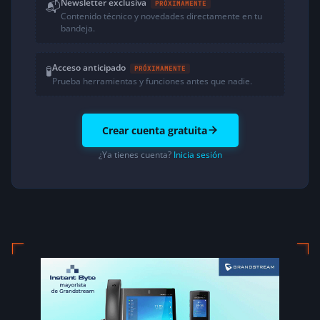
Newsletter exclusiva
📬
PRÓXIMAMENTE
Contenido técnico y novedades directamente en tu
bandeja.
Acceso anticipado
🧪
PRÓXIMAMENTE
Prueba herramientas y funciones antes que nadie.
Crear cuenta gratuita
¿Ya tienes cuenta?
Inicia sesión