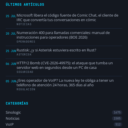
ÚLTIMOS ARTÍCULOS
Microsoft libera el código fuente de Comic Chat, el cliente de
25 JUL
IRC que convertía tus conversaciones en cómic
NOTICIAS
Numeración 400 para llamadas comerciales: manual de
20 JUL
instrucciones para operadores (BOE 2026)
OPERADORES
Rustisk: ¿y si Asterisk estuviera escrito en Rust?
25 JUN
ASTERISK
HTTP/2 Bomb (CVE-2026-49975): el ataque que tumba un
06 JUN
servidor web en segundos desde un PC de casa
SEGURIDAD
¿Eres operador de VoIP? La nueva ley te obliga a tener un
05 JUN
teléfono de atención 24 horas, 365 días al año
REGULACIÓN
CATEGORÍAS
Sinologic
1675
Noticias
1505
VoIP
512