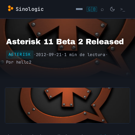
Saltar
Sinologic
🇬🇧
⌕
>_
al
contenido
→
Asterisk 11 Beta 2 Released
·
2012-09-21
·
1 min de lectura
·
ASTERISK
Por
hellc2