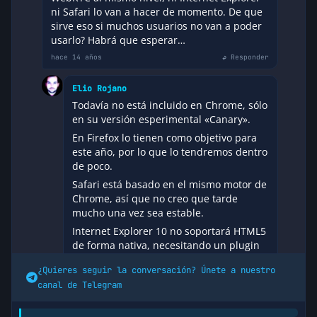
ni Safari lo van a hacer de momento. De que
sirve eso si muchos usuarios no van a poder
usarlo? Habrá que esperar…
hace 14 años
↩ Responder
Elio Rojano
Todavía no está incluido en Chrome, sólo
en su versión esperimental «Canary».
En Firefox lo tienen como objetivo para
este año, por lo que lo tendremos dentro
de poco.
Safari está basado en el mismo motor de
Chrome, así que no creo que tarde
mucho una vez sea estable.
Internet Explorer 10 no soportará HTML5
de forma nativa, necesitando un plugin
SilverLight para permitir algunas cosas
¿Quieres seguir la conversación? Únete a nuestro
básicas en HTML5, por lo que yo ya hace
canal de Telegram
tiempo que lo dí como muerto y no soy el
único, la gente ya empieza a darse
cuenta.