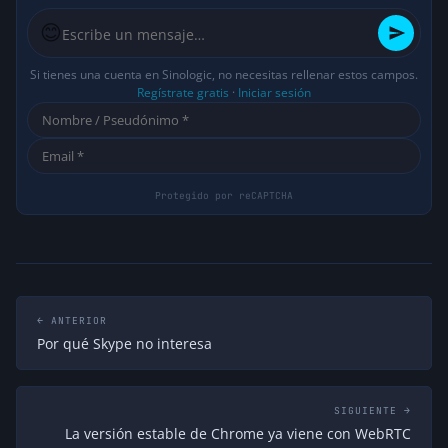
Si fuera por Internet Explorer, todavía
😊
seguiríamos con GIF animados en lugar
de canvas y imágenes sin
Si tienes una cuenta en Sinologic, no necesitas rellenar estos campos.
transparencias… vamos que pasando de
Regístrate gratis
·
Iniciar sesión
su rollo… xD
hace 14 años
↩ Responder
Ivan
Mientras WebRTC no se aplique en
todos los navegadores y al mismo
nivel por mucho que Asterisk lo
soporte muy bien o regular no
podremos usarlo seriamente;
quedará en el ámbito experimental.
Es una pena :-(, al igual que hay que
← ANTERIOR
hacer bastantes «workarounds» y
Por qué Skype no interesa
añadir excepciones para crear una
página web con la norma HTML5
que simplemente funcione en todos
SIGUIENTE →
los navegadores actuales. WebRTC
La versión estable de Chrome ya viene con WebRTC
tiene por tanto un largo recorrido