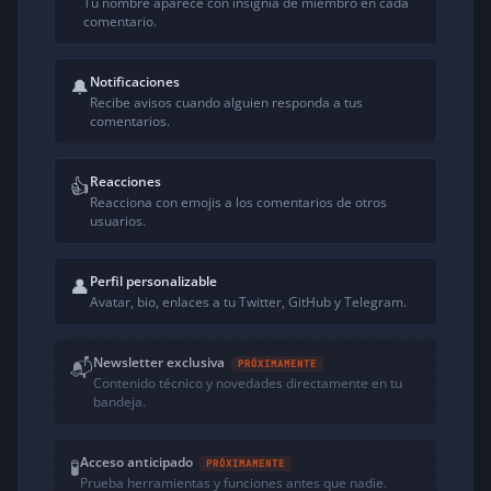
Tu nombre aparece con insignia de miembro en cada
mundo se fuese a acabar.
comentario.
Llevo trabajando desde hace casi 2 años con
Asterisk 1.8, algún que otro bug detectado
pero nada crítico. Desde hace tiempo, me
Notificaciones
🔔
metí con Asterisk 10 y me ocurre lo mismo,
Recibe avisos cuando alguien responda a tus
comentarios.
algún bug encontrado pero nada de
importancia.
Esos bugs que yo veo como «no importantes»
Reacciones
👍
a considerarme un usuario más, desde un
Reacciona con emojis a los comentarios de otros
punto de vista comercial son críticos y de
usuarios.
gravedad máxima y por eso todavía hay gente
con Asterisk 1.4.
Perfil personalizable
👤
Ahora bien… ¿tenéis los enlaces de los bugs
Avatar, bio, enlaces a tu Twitter, GitHub y Telegram.
reportados a issues.asterisk.org? Porque de
poco sirve quejarse de la estabilidad de
Asterisk, pero pocos hacen algo por
Newsletter exclusiva
📬
PRÓXIMAMENTE
solucionarlo.
Contenido técnico y novedades directamente en tu
bandeja.
Por otro lado, me parece genial que Asterisk
siga creciendo e incorporando nuevas
funcionalidades y los bugs detectados, hay
Acceso anticipado
🧪
PRÓXIMAMENTE
que reportarlos y ayudando en lo que se
Prueba herramientas y funciones antes que nadie.