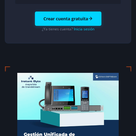
pueda para que sean solucionado cuanto
antes.
🙂
Crear cuenta gratuita
hace 14 años
↩ Responder
¿Ya tienes cuenta?
Inicia sesión
SirLouen
Elio, un problema que a mi me pasa al
menos, es que a veces, falla algo, y te quedas
en la incertidumbre si es que no has sabido
configurarlo bien, o es que es un bug
realmente. Por eso no te metes en issues,
aunque he visto miles de issues de gente que
les pasaba esto y al final se han cerrado
como «fallo» de uso. A mi personalmente ya
me parece suficientemente estable la ultima
certified de 1.8 para produccion, pero
meterme en la 10 todavia me da un poco de
vertigo por esa llamemosle «inseguridad
personal» que te comentaba antes.
hace 14 años
↩ Responder
Elio Rojano