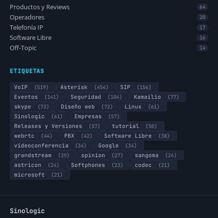
Productos y Reviews
64
Operadores
20
Telefonía IP
17
Software Libre
16
Off-Topic
14
ETIQUETAS
VoIP
(519)
Asterisk
(454)
SIP
(156)
Eventos
(141)
Seguridad
(104)
Kamailio
(77)
skype
(73)
Diseño web
(72)
Linux
(61)
Sinologic
(61)
Empresas
(57)
Releases y Versiones
(57)
tutorial
(50)
webrtc
(44)
PBX
(42)
Software Libre
(38)
videoconferencia
(34)
Google
(34)
grandstream
(29)
opinion
(27)
sangoma
(24)
astricon
(24)
Softphones
(23)
codec
(21)
microsoft
(21)
·
Sinologic