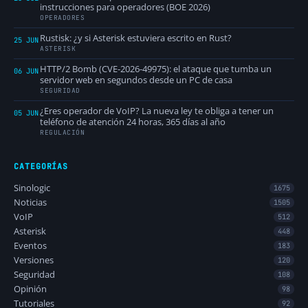
instrucciones para operadores (BOE 2026)
OPERADORES
Rustisk: ¿y si Asterisk estuviera escrito en Rust?
25 JUN
ASTERISK
HTTP/2 Bomb (CVE-2026-49975): el ataque que tumba un
06 JUN
servidor web en segundos desde un PC de casa
SEGURIDAD
¿Eres operador de VoIP? La nueva ley te obliga a tener un
05 JUN
teléfono de atención 24 horas, 365 días al año
REGULACIÓN
CATEGORÍAS
Sinologic
1675
Noticias
1505
VoIP
512
Asterisk
448
Eventos
183
Versiones
120
Seguridad
108
Opinión
98
Tutoriales
92