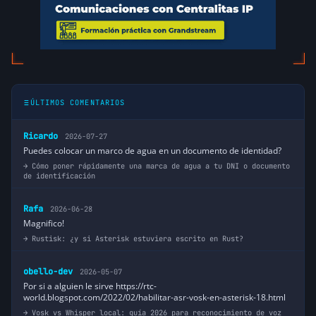
La seguridad sobre lo que se hace es
algo importante en cualquier cosa que
se haga, no obstante a todos nos ocurre
lo mismo que a tí, que si bien piensas
que puedes haber encontrado un bug,
puede ser algo mal configurado. Para
ello, suelo hacer varias cosas:
ÚLTIMOS COMENTARIOS
– Proponer a otras personas que hagan
lo mismo para ver si a ellos también les
Ricardo
2026-07-27
pasa.
Puedes colocar un marco de agua en un documento de identidad?
– Preguntar en las listas de Asterisk-ES,
Cómo poner rápidamente una marca de agua a tu DNI o documento
Asterisk-Users, o algún canal oficial
de identificación
(Avanzada7, Digium, etc…)
– Si te responden que es un bug,
Rafa
2026-06-28
entonces reportarlo en
Magnifico!
http://issues.asterisk.org/
Rustisk: ¿y si Asterisk estuviera escrito en Rust?
Hay otros medios para reportar bugs,
pero el oficial es sin duda ese.
obello-dev
2026-05-07
hace 14 años
↩ Responder
Por si a alguien le sirve https://rtc-
world.blogspot.com/2022/02/habilitar-asr-vosk-en-asterisk-18.html
Vosk vs Whisper local: guía 2026 para reconocimiento de voz