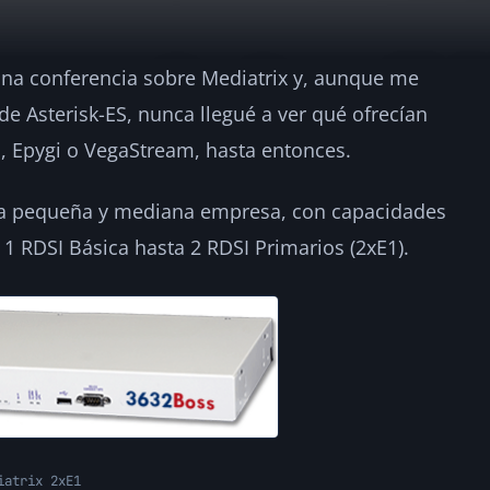
 una conferencia sobre Mediatrix y, aunque me
ays potentes y fiab
de Asterisk-ES, nunca llegué a ver qué ofrecían
 Epygi o VegaStream, hasta entonces.
 la pequeña y mediana empresa, con capacidades
2
 RDSI Básica hasta 2 RDSI Primarios (2xE1).
iatrix 2xE1