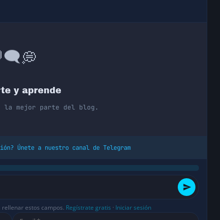
💭
🗨️

te y aprende
n la mejor parte del blog.
ión? Únete a nuestro canal de Telegram
s rellenar estos campos.
Regístrate gratis
·
Iniciar sesión