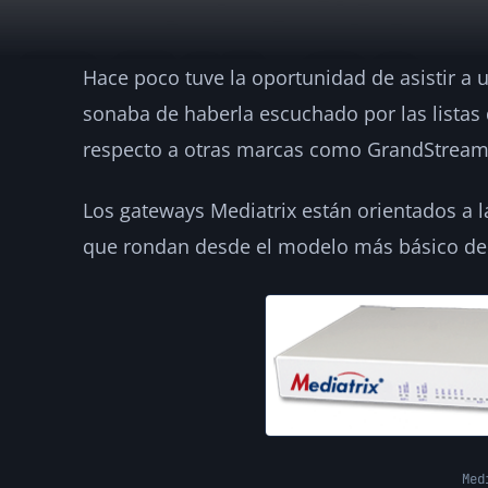
Hace poco tuve la oportunidad de asistir a
Mediatrix: Gatew
sonaba de haberla escuchado por las listas 
buen precio
respecto a otras marcas como GrandStream,
Los gateways Mediatrix están orientados a
·
2011-03-07
·
2 min de lectura
·
Por
hellc
NOTICIAS
que rondan desde el modelo más básico de 1
Med