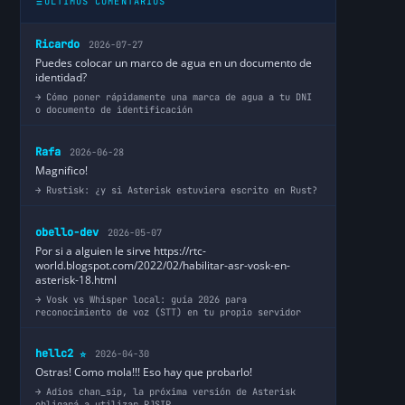
ÚLTIMOS COMENTARIOS
Ricardo
2026-07-27
Puedes colocar un marco de agua en un documento de
identidad?
Cómo poner rápidamente una marca de agua a tu DNI
o documento de identificación
Rafa
2026-06-28
Magnifico!
Rustisk: ¿y si Asterisk estuviera escrito en Rust?
obello-dev
2026-05-07
Por si a alguien le sirve https://rtc-
world.blogspot.com/2022/02/habilitar-asr-vosk-en-
asterisk-18.html
Vosk vs Whisper local: guía 2026 para
reconocimiento de voz (STT) en tu propio servidor
hellc2
2026-04-30
⭐
Ostras! Como mola!!! Eso hay que probarlo!
Adios chan_sip, la próxima versión de Asterisk
obligará a utilizar PJSIP