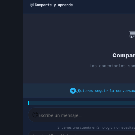
💬
Comparte y aprende

Compar
Los comentarios so
¿Quieres seguir la conversac
😊
Si tienes una cuenta en Sinologic, no necesita