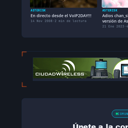
ASTERISK
ASTERISK
En directo desde el VoIP2DAY!!!
Adios chan_s
versión de As
14 Nov 2008
·
2 min de lectura
utilizar PJSIP
21 Ene 2023
·
COMU
Únete a la co