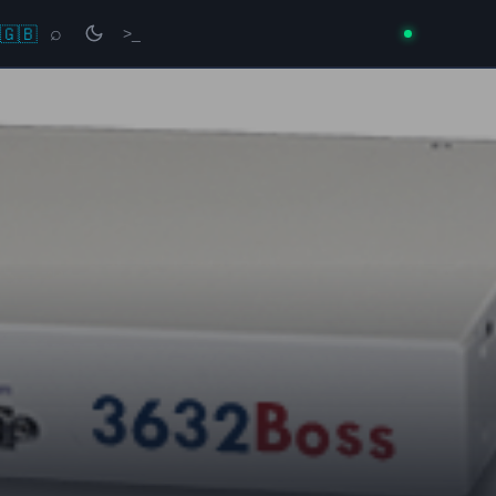
🇬🇧
⌕
>_
→