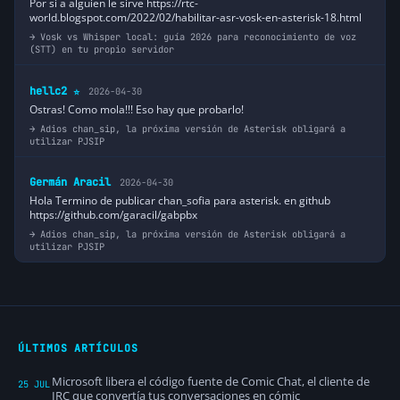
Por si a alguien le sirve https://rtc-
world.blogspot.com/2022/02/habilitar-asr-vosk-en-asterisk-18.html
Vosk vs Whisper local: guía 2026 para reconocimiento de voz
(STT) en tu propio servidor
hellc2
2026-04-30
⭐
Ostras! Como mola!!! Eso hay que probarlo!
Adios chan_sip, la próxima versión de Asterisk obligará a
utilizar PJSIP
Germán Aracil
2026-04-30
Hola Termino de publicar chan_sofia para asterisk. en github
https://github.com/garacil/gabpbx
Adios chan_sip, la próxima versión de Asterisk obligará a
utilizar PJSIP
ÚLTIMOS ARTÍCULOS
Microsoft libera el código fuente de Comic Chat, el cliente de
25 JUL
IRC que convertía tus conversaciones en cómic