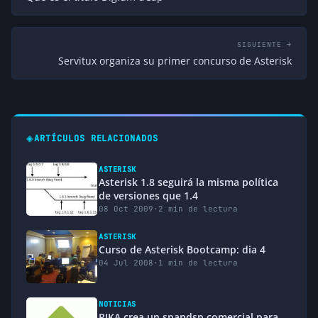
SIGUIENTE →
Servitux organiza su primer concurso de Asterisk
◈
ARTÍCULOS RELACIONADOS
ASTERISK
Asterisk 1.8 seguirá la misma política
de versiones que 1.4
08 Oct 2009
·
2 min de lectura
ASTERISK
Curso de Asterisk Bootcamp: dia 4
04 Jul 2008
·
1 min de lectura
NOTICIAS
PIKA crea un spandsp comercial para