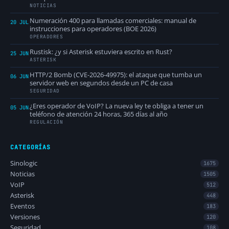
NOTICIAS
Numeración 400 para llamadas comerciales: manual de
20 JUL
instrucciones para operadores (BOE 2026)
OPERADORES
Rustisk: ¿y si Asterisk estuviera escrito en Rust?
25 JUN
ASTERISK
HTTP/2 Bomb (CVE-2026-49975): el ataque que tumba un
06 JUN
servidor web en segundos desde un PC de casa
SEGURIDAD
¿Eres operador de VoIP? La nueva ley te obliga a tener un
05 JUN
teléfono de atención 24 horas, 365 días al año
REGULACIÓN
CATEGORÍAS
Sinologic
1675
Noticias
1505
VoIP
512
Asterisk
448
Eventos
183
Versiones
120
Seguridad
108