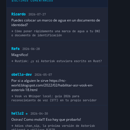
ÚLTIMOS COMENTARIOS
Ricardo
2026-07-27
Puedes colocar un marco de agua en un documento de
identidad?
Cómo poner rápidamente una marca de agua a tu DNI
o documento de identificación
Rafa
2026-06-28
Magnifico!
Rustisk: ¿y si Asterisk estuviera escrito en Rust?
obello-dev
2026-05-07
Por si a alguien le sirve https://rtc-
world.blogspot.com/2022/02/habilitar-asr-vosk-en-
asterisk-18.html
Vosk vs Whisper local: guía 2026 para
reconocimiento de voz (STT) en tu propio servidor
hellc2
2026-04-30
⭐
Ostras! Como mola!!! Eso hay que probarlo!
Adios chan_sip, la próxima versión de Asterisk
obligará a utilizar PJSIP