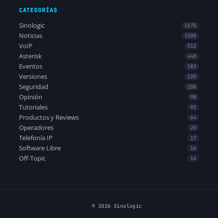
CATEGORÍAS
Sinologic
1675
Noticias
1505
VoIP
512
Asterisk
448
Eventos
183
Versiones
120
Seguridad
108
Opinión
98
Tutoriales
92
Productos y Reviews
64
Operadores
20
Telefonía IP
17
Software Libre
16
Off-Topic
14
© 2026 Sinologic