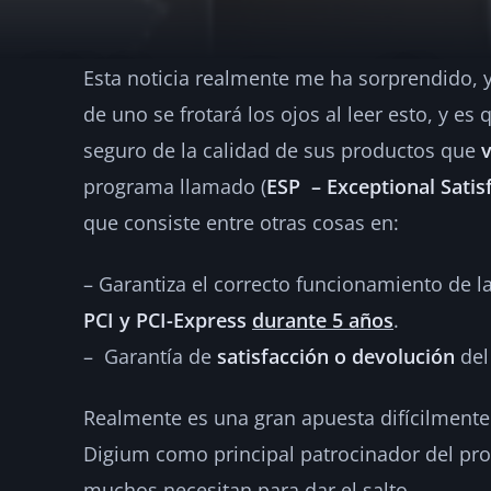
Esta noticia realmente me ha sorprendido,
Digium garantiza
de uno se frotará los ojos al leer esto, y es
seguro de la calidad de sus productos que
v
·
2008-02-11
·
1 min de lectura
·
Por
hellc
ASTERISK
programa llamado (
ESP – Exceptional Sati
que consiste entre otras cosas en:
– Garantiza el correcto funcionamiento de l
PCI y PCI-Express
durante 5 años
.
– Garantía de
satisfacción o devolución
del
Realmente es una gran apuesta difícilmente
Digium como principal patrocinador del proy
muchos necesitan para dar el salto.