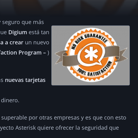
 y seguro que más
 sus tarjetas duran
 que
Digium
está tan
a a crear
un nuevo
2
sfaction Program –
)
as
nuevas tarjetas
 dinero.
 superable por otras empresas y es que con esto
ecto Asterisk quiere ofrecer la seguridad que