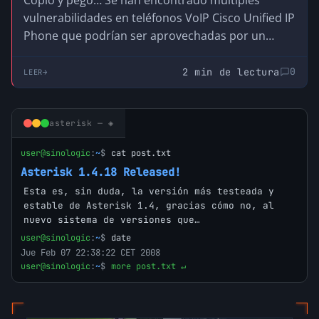
vulnerabilidades en teléfonos VoIP Cisco Unified IP
Phone que podrían ser aprovechadas por un
atacante…
2 min de lectura
0
LEER
asterisk — ◈
user@sinologic
:
~
$
cat post.txt
Asterisk 1.4.18 Released!
Esta es, sin duda, la versión más testeada y
estable de Asterisk 1.4, gracias cómo no, al
nuevo sistema de versiones que…
user@sinologic
:
~
$
date
Jue Feb 07 22:38:22 CET 2008
user@sinologic
:
~
$
more post.txt ↵