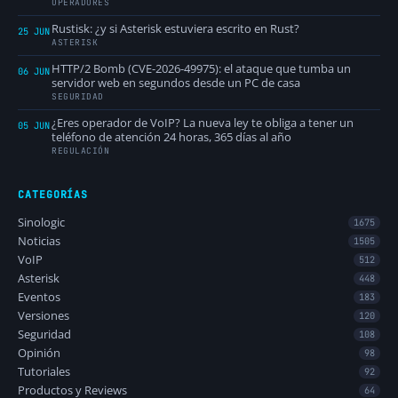
OPERADORES
Rustisk: ¿y si Asterisk estuviera escrito en Rust?
25 JUN
ASTERISK
HTTP/2 Bomb (CVE-2026-49975): el ataque que tumba un
06 JUN
servidor web en segundos desde un PC de casa
SEGURIDAD
¿Eres operador de VoIP? La nueva ley te obliga a tener un
05 JUN
teléfono de atención 24 horas, 365 días al año
REGULACIÓN
CATEGORÍAS
Sinologic
1675
Noticias
1505
VoIP
512
Asterisk
448
Eventos
183
Versiones
120
Seguridad
108
Opinión
98
Tutoriales
92
Productos y Reviews
64