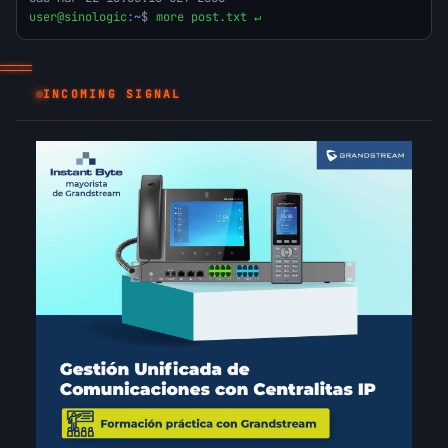
user@sinologic
:
~
$
more post.txt ↵
INCOMING SIGNAL