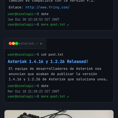
también es compatible con la versión 9.2.
Enlace:
http://www.fring.com/
user@sinologic
:
~
$
date
Jue Dic 20 22:18:53 CET 2007
user@sinologic
:
~
$
more post.txt ↵
asterisk — ◈
user@sinologic
:
~
$
cat post.txt
Asterisk 1.4.16 y 1.2.26 Released!
El equipo de desarrolladores de Asterisk nos
anuncian que acaban de publicar la versión
1.4.16 y 1.2.26 de Asterisk que soluciona unos…
user@sinologic
:
~
$
date
Mar Dic 18 21:38:23 CET 2007
user@sinologic
:
~
$
more post.txt ↵