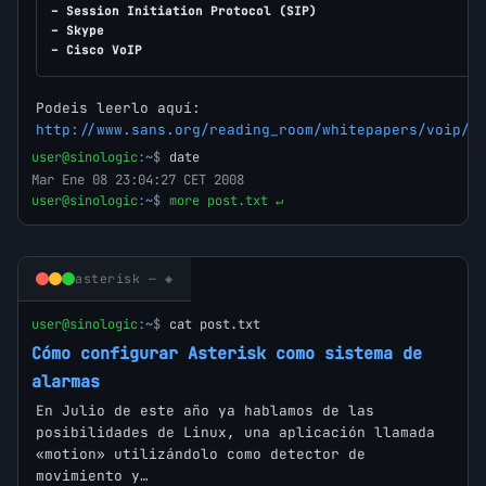
– Session Initiation Protocol (SIP)
– Skype
– Cisco VoIP
Podeis leerlo aquí:
http://www.sans.org/reading_room/whitepapers/voip/2
user@sinologic
:
~
$
date
Mar Ene 08 23:04:27 CET 2008
user@sinologic
:
~
$
more post.txt ↵
asterisk — ◈
user@sinologic
:
~
$
cat post.txt
Cómo configurar Asterisk como sistema de
alarmas
En Julio de este año ya hablamos de las
posibilidades de Linux, una aplicación llamada
«motion» utilizándolo como detector de
movimiento y…