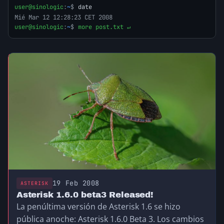
user@sinologic
:
~
$
date
Mié Mar 12 12:28:23 CET 2008
user@sinologic
:
~
$
more post.txt ↵
19 Feb 2008
ASTERISK
Asterisk 1.6.0 beta3 Released!
La penúltima versión de Asterisk 1.6 se hizo
pública anoche: Asterisk 1.6.0 Beta 3. Los cambios