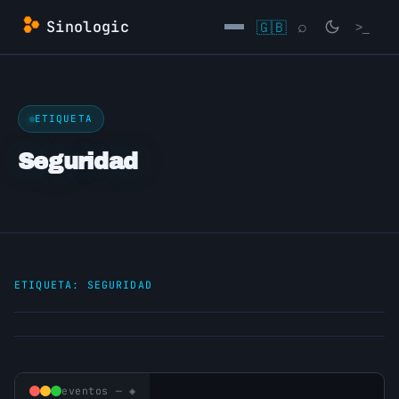
Saltar
Sinologic
🇬🇧
⌕
>_
al
contenido
→
ETIQUETA
Seguridad
ETIQUETA:
SEGURIDAD
eventos — ◈