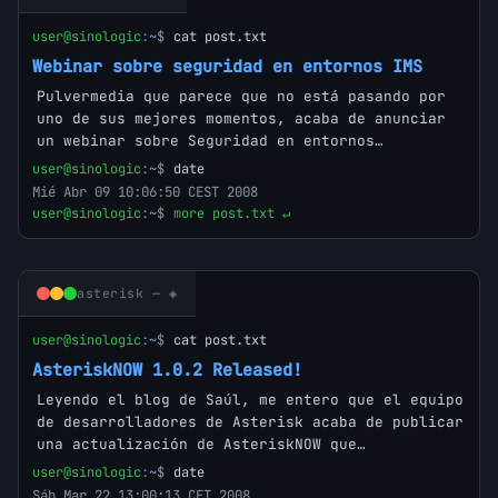
user@sinologic
:
~
$
cat post.txt
Webinar sobre seguridad en entornos IMS
Pulvermedia que parece que no está pasando por
uno de sus mejores momentos, acaba de anunciar
un webinar sobre Seguridad en entornos…
user@sinologic
:
~
$
date
Mié Abr 09 10:06:50 CEST 2008
user@sinologic
:
~
$
more post.txt ↵
asterisk — ◈
user@sinologic
:
~
$
cat post.txt
AsteriskNOW 1.0.2 Released!
Leyendo el blog de Saúl, me entero que el equipo
de desarrolladores de Asterisk acaba de publicar
una actualización de AsteriskNOW que…
user@sinologic
:
~
$
date
Sáb Mar 22 13:00:13 CET 2008