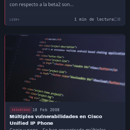
con respecto a la beta2 son…
1 min de lectura
0
LEER
18 Feb 2008
SEGURIDAD
Múltiples vulnerabilidades en Cisco
Unified IP Phone
Copio y pego… Se han encontrado múltiples