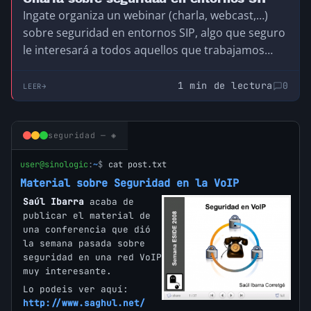
Ingate organiza un webinar (charla, webcast,…)
sobre seguridad en entornos SIP, algo que seguro
le interesará a todos aquellos que trabajamos
en…
1 min de lectura
0
LEER
seguridad — ◈
user@sinologic
:
~
$
cat post.txt
Material sobre Seguridad en la VoIP
Saúl Ibarra
acaba de
publicar el material de
una conferencia que dió
la semana pasada sobre
seguridad en una red VoIP
muy interesante.
Lo podeis ver aquí:
http://www.saghul.net/