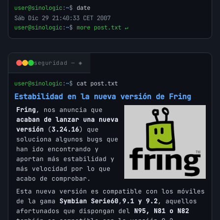
user@sinologic
:
~
$
date
Sáb Dic 29 21:40:33 CET 2007
user@sinologic
:
~
$
more post.txt ↵
seguridad — ◈
user@sinologic
:
~
$
cat post.txt
Estabilidad en la nueva versión de Fring
Fring
, nos anuncia que
acaban de lanzar una nueva
versión
(
3.24.16
) que
soluciona algunos bugs que
han ido encontrando y
aportan más estabilidad y
más velocidad por lo que
acabo de comprobar.
Esta nueva versión es compatible con los móviles
de la gama
Symbian Serie60
,
9.1 y 9.2
, aquellos
afortunados que dispongan del
N95, N81 o N82