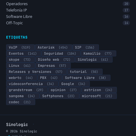
Operadores
20
Telefonía IP
17
Software Libre
16
Off-Topic
14
ETIQUETAS
VoIP
(519)
Asterisk
(454)
SIP
(156)
Eventos
(141)
Seguridad
(104)
Kamailio
(77)
skype
(73)
Diseño web
(72)
Sinologic
(61)
Linux
(61)
Empresas
(57)
Releases y Versiones
(57)
tutorial
(50)
webrtc
(44)
PBX
(42)
Software Libre
(38)
videoconferencia
(34)
Google
(34)
grandstream
(29)
opinion
(27)
astricon
(24)
sangoma
(24)
Softphones
(23)
microsoft
(21)
codec
(21)
·
Sinologic
© 2026 Sinologic