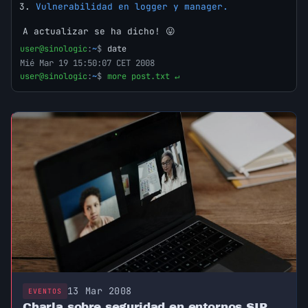
Vulnerabilidad en logger y manager.
A actualizar se ha dicho! 😛
user@sinologic
:
~
$
date
Mié Mar 19 15:50:07 CET 2008
user@sinologic
:
~
$
more post.txt ↵
13 Mar 2008
EVENTOS
Charla sobre seguridad en entornos SIP