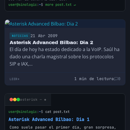
user@sinologic
:
~
$
more post.txt ↵
21 Abr 2009
NOTICIAS
Asterisk Advanced Bilbao: Dia 2
El día de hoy ha estado dedicado a la VoIP. Saúl ha
dado una charla magistral sobre los protocolos
SIP e IAX,…
1 min de lectura
0
LEER
asterisk — ◈
user@sinologic
:
~
$
cat post.txt
Asterisk Advanced Bilbao: Dia 1
Como suele pasar el primer día, gran sorpresa,