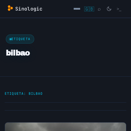
Saltar
Sinologic
🇬🇧
⌕
>_
al
contenido
→
ETIQUETA
bilbao
ETIQUETA:
BILBAO