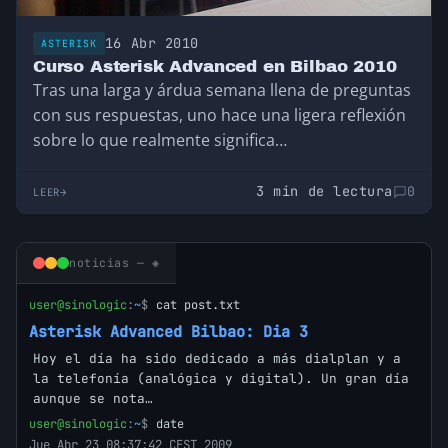
16 Abr 2010
ASTERISK
Curso Asterisk Advanced en Bilbao 2010
Tras una larga y árdua semana llena de preguntas
con sus respuestas, uno hace una ligera reflexión
sobre lo que realmente significa…
3 min de lectura
0
LEER
noticias — ◈
user@sinologic
:
~
$
cat post.txt
Asterisk Advanced Bilbao: Dia 3
Hoy el día ha sido dedicado a más dialplan y a
la telefonía (analógica y digital). Un gran día
aunque se nota…
user@sinologic
:
~
$
date
Jue Abr 23 08:37:42 CEST 2009