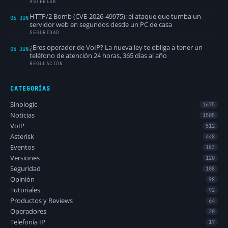
ASTERISK
HTTP/2 Bomb (CVE-2026-49975): el ataque que tumba un
06 JUN
servidor web en segundos desde un PC de casa
SEGURIDAD
¿Eres operador de VoIP? La nueva ley te obliga a tener un
05 JUN
teléfono de atención 24 horas, 365 días al año
REGULACIÓN
CATEGORÍAS
Sinologic
1675
Noticias
1505
VoIP
512
Asterisk
448
Eventos
183
Versiones
120
Seguridad
108
Opinión
98
Tutoriales
92
Productos y Reviews
64
Operadores
20
Telefonía IP
17