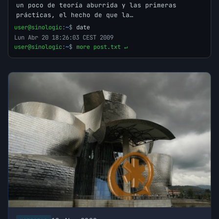
un poco de teoría aburrida y las primeras
prácticas, el hecho de que la…
user@sinologic
:
~
$
date
Lun Abr 20 18:26:03 CEST 2009
user@sinologic
:
~
$
more post.txt ↵