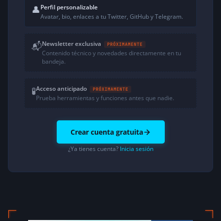
Perfil personalizable
👤
Avatar, bio, enlaces a tu Twitter, GitHub y Telegram.
Newsletter exclusiva
📬
PRÓXIMAMENTE
Contenido técnico y novedades directamente en tu
bandeja.
Acceso anticipado
🧪
PRÓXIMAMENTE
Prueba herramientas y funciones antes que nadie.
Crear cuenta gratuita
¿Ya tienes cuenta?
Inicia sesión