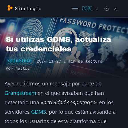
Saltar
Sinologic
🇬🇧
⌕
>_
al
contenido
→
Si utilizas GDMS, actualiza
tus credenciales
·
2024-11-27
·
1 min de lectura
·
SEGURIDAD
Por
hellc2
Ayer recibimos un mensaje por parte de
Grandstream
en el que avisaban que han
detectado una «
actividad sospechosa
» en los
servidores
GDMS
, por lo que están avisando a
todos los usuarios de esta plataforma que