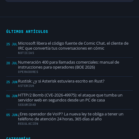
ÚLTIMOS ARTÍCULOS
Microsoft libera el código fuente de Comic Chat, el cliente de
25 JUL
IRC que convertía tus conversaciones en cómic
NOTICIAS
Numeración 400 para llamadas comerciales: manual de
20 JUL
instrucciones para operadores (BOE 2026)
OPERADORES
Rustisk: ¿y si Asterisk estuviera escrito en Rust?
25 JUN
ASTERISK
HTTP/2 Bomb (CVE-2026-49975): el ataque que tumba un
06 JUN
servidor web en segundos desde un PC de casa
SEGURIDAD
¿Eres operador de VoIP? La nueva ley te obliga a tener un
05 JUN
teléfono de atención 24 horas, 365 días al año
REGULACIÓN
CATEGORÍAS