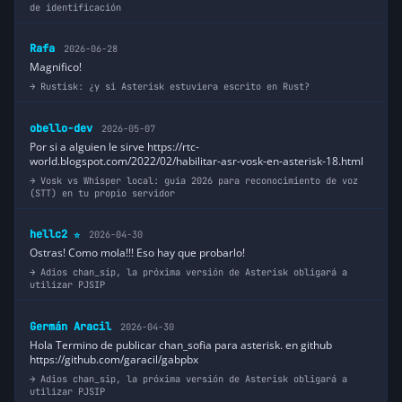
de identificación
Rafa
2026-06-28
Magnifico!
Rustisk: ¿y si Asterisk estuviera escrito en Rust?
obello-dev
2026-05-07
Por si a alguien le sirve https://rtc-
world.blogspot.com/2022/02/habilitar-asr-vosk-en-asterisk-18.html
Vosk vs Whisper local: guía 2026 para reconocimiento de voz
(STT) en tu propio servidor
hellc2
2026-04-30
⭐
Ostras! Como mola!!! Eso hay que probarlo!
Adios chan_sip, la próxima versión de Asterisk obligará a
utilizar PJSIP
Germán Aracil
2026-04-30
Hola Termino de publicar chan_sofia para asterisk. en github
https://github.com/garacil/gabpbx
Adios chan_sip, la próxima versión de Asterisk obligará a
utilizar PJSIP