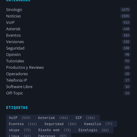
Sinologic
1675
Noticias
1505
VoIP
512
Asterisk
448
Eventos
183
Versiones
120
Seguridad
108
Opinión
98
Tutoriales
92
Productos y Reviews
64
Operadores
20
Telefonía IP
17
Software Libre
16
Off-Topic
14
ETIQUETAS
VoIP
(519)
Asterisk
(454)
SIP
(156)
Eventos
(141)
Seguridad
(104)
Kamailio
(77)
skype
(73)
Diseño web
(72)
Sinologic
(61)
Linux
(61)
Empresas
(57)