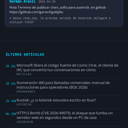
Germán Aracil
2026-04-30
Hola Termino de publicar chan_sofia para asterisk. en github
https://github.com/garacil/gabpbx
Adios chan_sip, la próxima versión de Asterisk obligará a
utilizar PJSIP
ÚLTIMOS ARTÍCULOS
Microsoft libera el código fuente de Comic Chat, el cliente de
25 JUL
IRC que convertía tus conversaciones en cómic
NOTICIAS
Numeración 400 para llamadas comerciales: manual de
20 JUL
instrucciones para operadores (BOE 2026)
OPERADORES
Rustisk: ¿y si Asterisk estuviera escrito en Rust?
25 JUN
ASTERISK
HTTP/2 Bomb (CVE-2026-49975): el ataque que tumba un
06 JUN
servidor web en segundos desde un PC de casa
SEGURIDAD