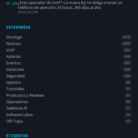
¿Eres operador de VoIP? La nueva ley te obliga a tener un
05 JUN
teléfono de atención 24 horas, 365 días al año
REGULACIÓN
CATEGORÍAS
Sinologic
1675
Noticias
1505
VoIP
512
Asterisk
448
Eventos
183
Versiones
120
Seguridad
108
Opinión
98
Tutoriales
92
Productos y Reviews
64
Operadores
20
Telefonía IP
17
Software Libre
16
Off-Topic
14
ETIQUETAS