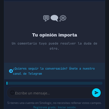
💭
🗨️
💬
Tu opinión importa
Un comentario tuyo puede resolver la duda de
otro.
¿Quieres seguir la conversación? Únete a nuestro
canal de Telegram
😊
Si tienes una cuenta en Sinologic, no necesitas rellenar estos campos.
Regístrate gratis
·
Iniciar sesión