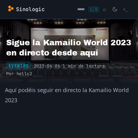
Saltar
Sinologic
🇬🇧
⌕
>_
al
contenido
→
Sigue la Kamailio World 2023
en directo desde aquí
·
2023-06-06
·
1 min de lectura
·
EVENTOS
Por
hellc2
Aquí podéis seguir en directo la Kamailio World
2023