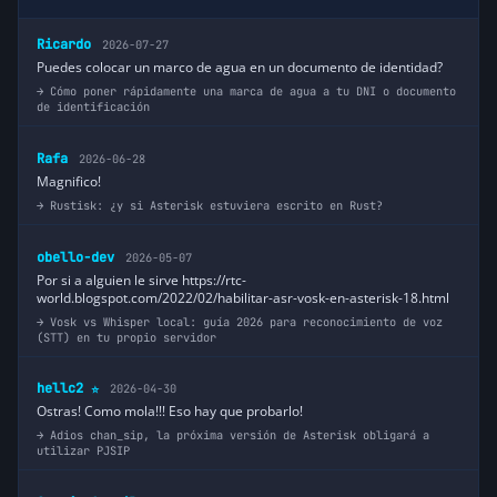
Ricardo
2026-07-27
Puedes colocar un marco de agua en un documento de identidad?
Cómo poner rápidamente una marca de agua a tu DNI o documento
de identificación
Rafa
2026-06-28
Magnifico!
Rustisk: ¿y si Asterisk estuviera escrito en Rust?
obello-dev
2026-05-07
Por si a alguien le sirve https://rtc-
world.blogspot.com/2022/02/habilitar-asr-vosk-en-asterisk-18.html
Vosk vs Whisper local: guía 2026 para reconocimiento de voz
(STT) en tu propio servidor
hellc2
2026-04-30
⭐
Ostras! Como mola!!! Eso hay que probarlo!
Adios chan_sip, la próxima versión de Asterisk obligará a
utilizar PJSIP