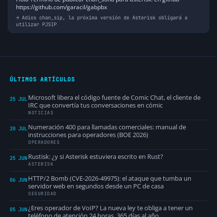
https://github.com/garacil/gabpbx
Adios chan_sip, la próxima versión de Asterisk obligará a
utilizar PJSIP
ÚLTIMOS ARTÍCULOS
Microsoft libera el código fuente de Comic Chat, el cliente de
25 JUL
IRC que convertía tus conversaciones en cómic
NOTICIAS
Numeración 400 para llamadas comerciales: manual de
20 JUL
instrucciones para operadores (BOE 2026)
OPERADORES
Rustisk: ¿y si Asterisk estuviera escrito en Rust?
25 JUN
ASTERISK
HTTP/2 Bomb (CVE-2026-49975): el ataque que tumba un
06 JUN
servidor web en segundos desde un PC de casa
SEGURIDAD
¿Eres operador de VoIP? La nueva ley te obliga a tener un
05 JUN
teléfono de atención 24 horas, 365 días al año