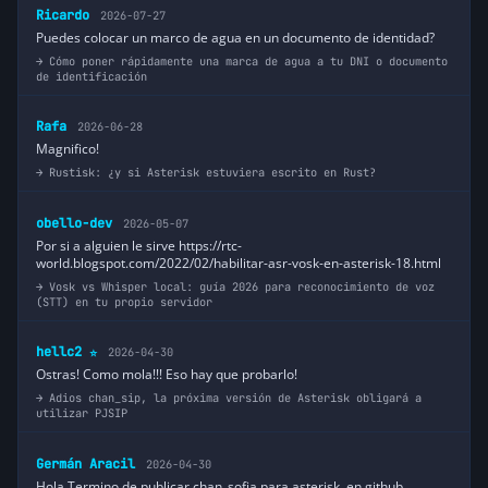
Ricardo
2026-07-27
Puedes colocar un marco de agua en un documento de identidad?
Cómo poner rápidamente una marca de agua a tu DNI o documento
de identificación
Rafa
2026-06-28
Magnifico!
Rustisk: ¿y si Asterisk estuviera escrito en Rust?
obello-dev
2026-05-07
Por si a alguien le sirve https://rtc-
world.blogspot.com/2022/02/habilitar-asr-vosk-en-asterisk-18.html
Vosk vs Whisper local: guía 2026 para reconocimiento de voz
(STT) en tu propio servidor
hellc2
2026-04-30
⭐
Ostras! Como mola!!! Eso hay que probarlo!
Adios chan_sip, la próxima versión de Asterisk obligará a
utilizar PJSIP
Germán Aracil
2026-04-30
Hola Termino de publicar chan_sofia para asterisk. en github