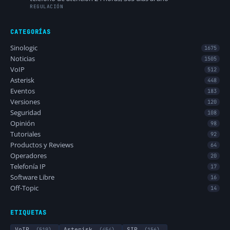
REGULACIÓN
CATEGORÍAS
Sinologic
1675
Noticias
1505
VoIP
512
Asterisk
448
Eventos
183
Versiones
120
Seguridad
108
Opinión
98
Tutoriales
92
Productos y Reviews
64
Operadores
20
Telefonía IP
17
Software Libre
16
Off-Topic
14
ETIQUETAS
VoIP
(519)
Asterisk
(454)
SIP
(156)