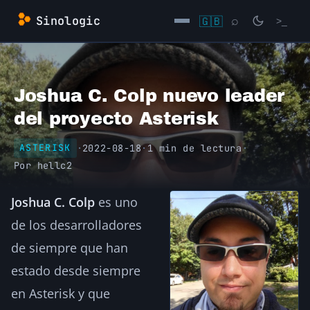
Saltar
Sinologic
🇬🇧
⌕
>_
al
contenido
→
Joshua C. Colp nuevo leader
del proyecto Asterisk
·
2022-08-18
·
1 min de lectura
·
ASTERISK
Por
hellc2
Joshua C. Colp
es uno
de los desarrolladores
de siempre que han
estado desde siempre
en Asterisk y que