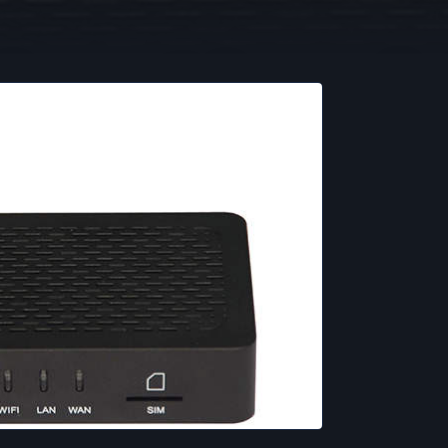
tra su gateway de
DWG2000-1G
ra
·
Por
hellc2