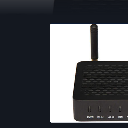
Dinstar nos mues
GSM: DINSTAR 
·
2015-04-20
·
2 min de lectu
PRODUCTOS Y REVIEWS