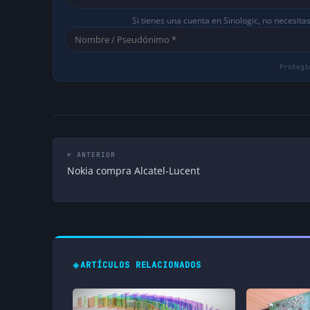
Si tienes una cuenta en Sinologic, no necesita
← ANTERIOR
Nokia compra Alcatel-Lucent
◈
ARTÍCULOS RELACIONADOS