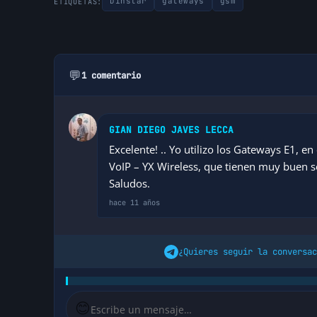
Dinstar
gateways
gsm
ETIQUETAS:
💬
1 comentario
GIAN DIEGO JAVES LECCA
Excelente! .. Yo utilizo los Gateways E1, en 
VoIP – YX Wireless, que tienen muy buen 
Saludos.
hace 11 años
¿Quieres seguir la conversac
😊