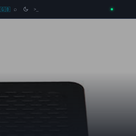
🇬🇧
⌕
>_
→