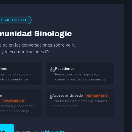
NIDAD ABIERTA
munidad Sinologic
icipa en las conversaciones sobre VoIP,
o y telecomunicaciones IP.
ones
Reacciones
👍
sos cuando alguien
Reacciona con emojis a los
 tus comentarios.
comentarios de otros usuarios.
er
Acceso anticipado
🧪
PRÓXIMAMENTE
Prueba herramientas y funciones
PRÓXIMAMENTE
 técnico y novedades
antes que nadie.
nte en tu bandeja.
a
¿Ya tienes cuenta?
Inicia sesión