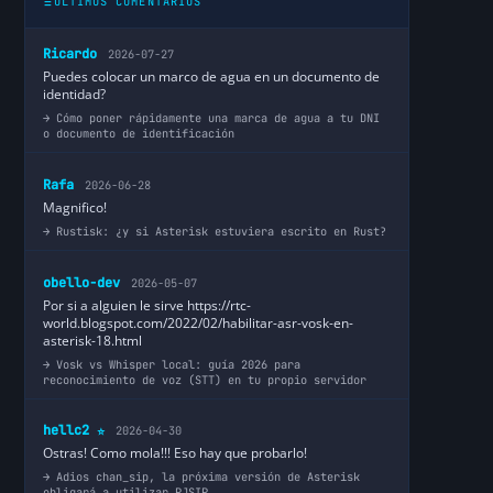
ÚLTIMOS COMENTARIOS
Ricardo
2026-07-27
Puedes colocar un marco de agua en un documento de
identidad?
Cómo poner rápidamente una marca de agua a tu DNI
o documento de identificación
Rafa
2026-06-28
Magnifico!
Rustisk: ¿y si Asterisk estuviera escrito en Rust?
obello-dev
2026-05-07
Por si a alguien le sirve https://rtc-
world.blogspot.com/2022/02/habilitar-asr-vosk-en-
asterisk-18.html
Vosk vs Whisper local: guía 2026 para
reconocimiento de voz (STT) en tu propio servidor
hellc2
2026-04-30
⭐
Ostras! Como mola!!! Eso hay que probarlo!
Adios chan_sip, la próxima versión de Asterisk
obligará a utilizar PJSIP