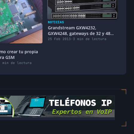
NOTICIAS
Grandstream GXW4232,
GXW4248, gateways de 32 y 48
puertos
25 Feb 2013
·
3 min de lectura
o crear tu propia
ura GSM
2 min de lectura