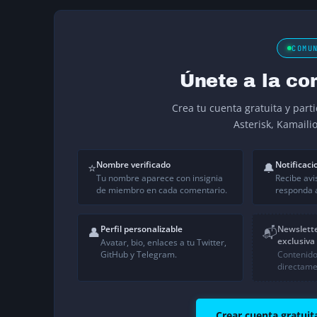
COMU
Únete a la co
Crea tu cuenta gratuita y part
Asterisk, Kamaili
Nombre verificado
Notificaci
⭐
🔔
Tu nombre aparece con insignia
Recibe avi
de miembro en cada comentario.
responda a
Perfil personalizable
Newslett
👤
📬
exclusiva
Avatar, bio, enlaces a tu Twitter,
GitHub y Telegram.
Contenido
directame
Crear cuenta gratuit