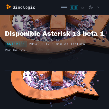
Saltar
Sinologic
🇬🇧
⌕
>_
al
contenido
→
Disponible Asterisk 13 beta 1
·
2014-08-12
·
1 min de lectura
·
ASTERISK
Por
hellc2