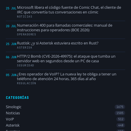
Microsoft libera el código fuente de Comic Chat, el cliente de
25 JUL
IRC que convertía tus conversaciones en cómic
NOTICIAS
Numeración 400 para llamadas comerciales: manual de
20 JUL
instrucciones para operadores (BOE 2026)
OPERADORES
Rustisk: ¿y si Asterisk estuviera escrito en Rust?
25 JUN
ASTERISK
HTTP/2 Bomb (CVE-2026-49975): el ataque que tumba un
06 JUN
servidor web en segundos desde un PC de casa
SEGURIDAD
¿Eres operador de VoIP? La nueva ley te obliga a tener un
05 JUN
teléfono de atención 24 horas, 365 días al año
REGULACIÓN
CATEGORÍAS
Sinologic
1675
Noticias
1505
VoIP
512
Asterisk
448