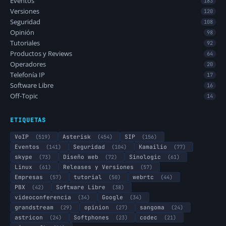
Eventos
183
Versiones
120
Seguridad
108
Opinión
98
Tutoriales
92
Productos y Reviews
64
Operadores
20
Telefonía IP
17
Software Libre
16
Off-Topic
14
ETIQUETAS
VoIP
(519)
Asterisk
(454)
SIP
(156)
Eventos
(141)
Seguridad
(104)
Kamailio
(77)
skype
(73)
Diseño web
(72)
Sinologic
(61)
Linux
(61)
Releases y Versiones
(57)
Empresas
(57)
tutorial
(50)
webrtc
(44)
PBX
(42)
Software Libre
(38)
videoconferencia
(34)
Google
(34)
grandstream
(29)
opinion
(27)
sangoma
(24)
astricon
(24)
Softphones
(23)
codec
(21)