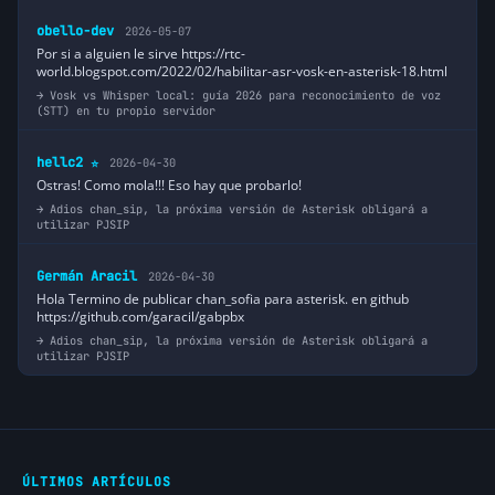
obello-dev
2026-05-07
Por si a alguien le sirve https://rtc-
world.blogspot.com/2022/02/habilitar-asr-vosk-en-asterisk-18.html
Vosk vs Whisper local: guía 2026 para reconocimiento de voz
(STT) en tu propio servidor
hellc2
2026-04-30
⭐
Ostras! Como mola!!! Eso hay que probarlo!
Adios chan_sip, la próxima versión de Asterisk obligará a
utilizar PJSIP
Germán Aracil
2026-04-30
Hola Termino de publicar chan_sofia para asterisk. en github
https://github.com/garacil/gabpbx
Adios chan_sip, la próxima versión de Asterisk obligará a
utilizar PJSIP
ÚLTIMOS ARTÍCULOS