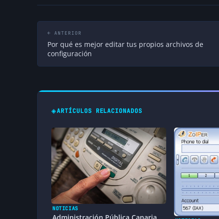
Elio Rojano
Hola José,
← ANTERIOR
Efectivamente, Skype lanzó a modo de prueba s
Por qué es mejor editar tus propios archivos de
es que ahora ya lo ha lanzado públicamente y 
configuración
hace 15 años
◈
ARTÍCULOS RELACIONADOS
NOTICIAS
Administración Pública Canaria