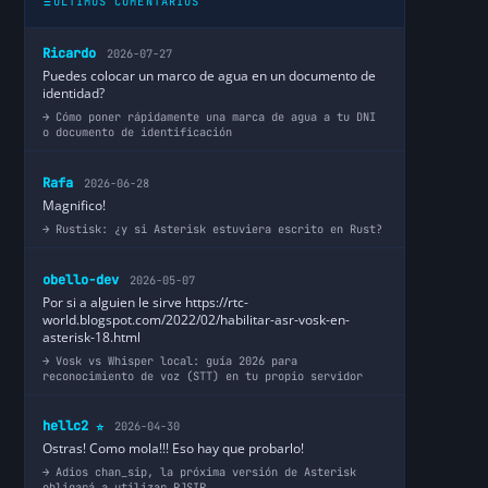
ÚLTIMOS COMENTARIOS
Ricardo
2026-07-27
Puedes colocar un marco de agua en un documento de
identidad?
Cómo poner rápidamente una marca de agua a tu DNI
o documento de identificación
Rafa
2026-06-28
Magnifico!
Rustisk: ¿y si Asterisk estuviera escrito en Rust?
obello-dev
2026-05-07
Por si a alguien le sirve https://rtc-
world.blogspot.com/2022/02/habilitar-asr-vosk-en-
asterisk-18.html
Vosk vs Whisper local: guía 2026 para
reconocimiento de voz (STT) en tu propio servidor
hellc2
2026-04-30
⭐
Ostras! Como mola!!! Eso hay que probarlo!
Adios chan_sip, la próxima versión de Asterisk
obligará a utilizar PJSIP