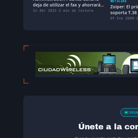
NOTICIAS
deja de utilizar el fax y ahorrará
Zoiper: El p
más de 200.000€ al año
14 Abr 2021
·
2 min de lectura
soporta T.38
09 Ene 2008
·
COMU
Únete a la co