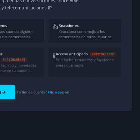
icipa en las conversaciones sobre VoIP,
o y telecomunicaciones IP.
ones
Reacciones
👍
sos cuando alguien
Reacciona con emojis a los
 tus comentarios.
comentarios de otros usuarios.
er
Acceso anticipado
🧪
PRÓXIMAMENTE
Prueba herramientas y funciones
PRÓXIMAMENTE
 técnico y novedades
antes que nadie.
nte en tu bandeja.
a
¿Ya tienes cuenta?
Inicia sesión