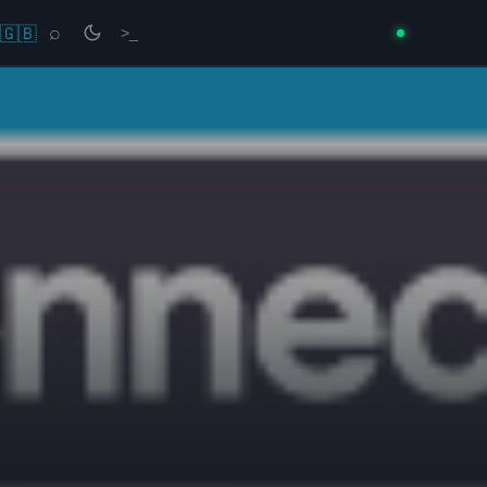
🇬🇧
⌕
>_
→