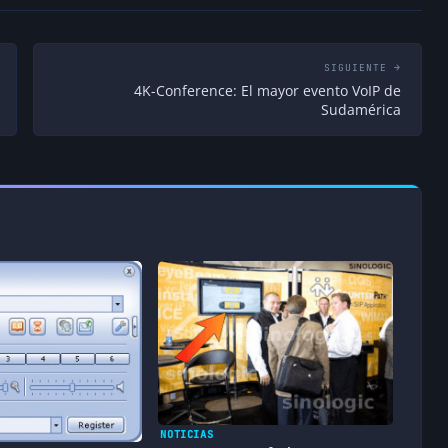
SIGUIENTE →
u servicio compatible con SIP. La noticia
4K-Conference: El mayor evento VoIP de
de manera oficial.
Sudamérica
↩ Responder
NOTICIAS