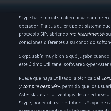
Skype hace oficial su alternativa para ofrece
Skype se pasa al
operador IP a cualquier tipo de sistema que
protocolo SIP, abriendo
(no literalmente
) s
·
2011-11-09
·
2 min de lectura
·
Por
hellc
NOTICIAS
conexiones diferentes a su conocido softph
Skype sabía muy bien a qué jugaba cuando
este último utilizar el software Skype4Asteri
Puede que haya utilizado la técnica del
«pru
y compre después»
, permitió que los usuar
Asterisk vieran las ventajas de conectarse a 
Skype, poder utilizar softphones Skype de rá
acceso y conectarlos a la infraestructura de