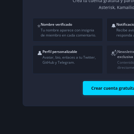
Crea tu cuenta gratuita y part
Asterisk, Kamaili
Nombre verificado
Notificaci
⭐
🔔
Tu nombre aparece con insignia
Recibe avi
de miembro en cada comentario.
responda a
Perfil personalizable
Newslett
👤
📬
exclusiva
Avatar, bio, enlaces a tu Twitter,
GitHub y Telegram.
Contenido
directame
Crear cuenta gratuit