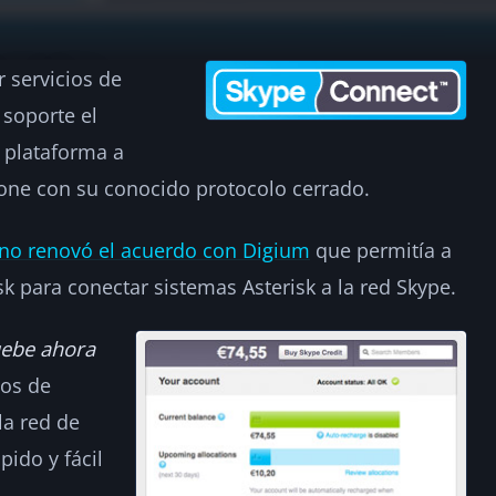
r servicios de
 SIP
 soporte el
u plataforma a
2
one con su conocido protocolo cerrado.
no renovó el acuerdo con Digium
que permitía a
sk para conectar sistemas Asterisk a la red Skype.
ebe ahora
ios de
la red de
pido y fácil