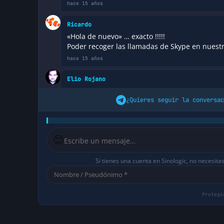
hace 15 años
Ricardo
«Hola de nuevo» … exacto !!!!!
Poder recoger las llamadas de Skype en nuestr
hace 15 años
Elio Rojano
Aupa Saghul,
¿Quieres seguir la conversac
Si, interpretaciones las hay para dar y tomar,
oficial sobre el motivo por el que han tomado l
Está claro que su negocio está «a salvo» mien
cerrado que es el que lo distingue de otros p
😊
compatible SIP abre mucho las puertas hacia 
eclipsar (si tiene éxito) parte de sus servicios 
Si tienes una cuenta en Sinologic, no necesita
hace 15 años
José Ibañez
Pero esto no es nada nuevo, Skype lleva ofrecie
hace 15 años