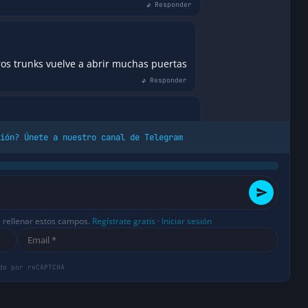
↩ Responder
os trunks vuelve a abrir muchas puertas
↩ Responder
ión? Únete a nuestro canal de Telegram
 sobre todo por no haber una respuesta
a iniciativa de «ser compatible con SIP».
tras sigan manteniendo su protocolo
roveedores IP, aunque el hecho de hacerlo
una infraestructura nueva que podría
propietarios.
s rellenar estos campos.
Regístrate gratis
·
Iniciar sesión
↩ Responder
ndo este servicio varios años ya.
↩ Responder