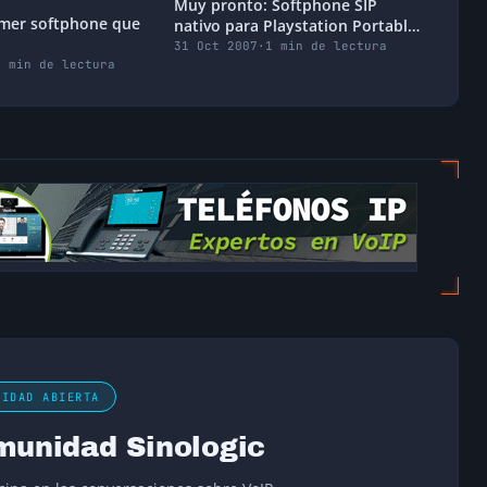
Muy pronto: Softphone SIP
rimer softphone que
nativo para Playstation Portable
(PSP)
31 Oct 2007
·
1 min de lectura
1 min de lectura
NIDAD ABIERTA
munidad Sinologic