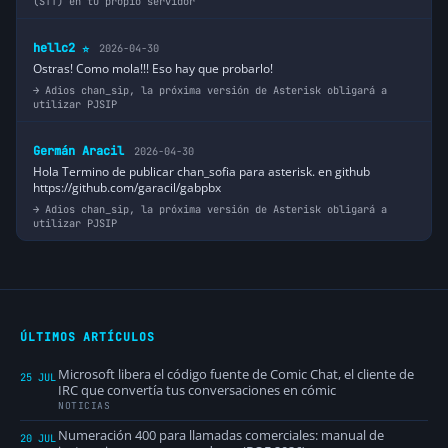
(STT) en tu propio servidor
hellc2
2026-04-30
⭐
Ostras! Como mola!!! Eso hay que probarlo!
Adios chan_sip, la próxima versión de Asterisk obligará a
utilizar PJSIP
Germán Aracil
2026-04-30
Hola Termino de publicar chan_sofia para asterisk. en github
https://github.com/garacil/gabpbx
Adios chan_sip, la próxima versión de Asterisk obligará a
utilizar PJSIP
ÚLTIMOS ARTÍCULOS
Microsoft libera el código fuente de Comic Chat, el cliente de
25 JUL
IRC que convertía tus conversaciones en cómic
NOTICIAS
Numeración 400 para llamadas comerciales: manual de
20 JUL