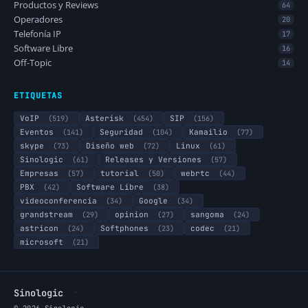
Productos y Reviews
64
Operadores
20
Telefonía IP
17
Software Libre
16
Off-Topic
14
ETIQUETAS
VoIP
(519)
Asterisk
(454)
SIP
(156)
Eventos
(141)
Seguridad
(104)
Kamailio
(77)
skype
(73)
Diseño web
(72)
Linux
(61)
Sinologic
(61)
Releases y Versiones
(57)
Empresas
(57)
tutorial
(50)
webrtc
(44)
PBX
(42)
Software Libre
(38)
videoconferencia
(34)
Google
(34)
grandstream
(29)
opinion
(27)
sangoma
(24)
astricon
(24)
Softphones
(23)
codec
(21)
microsoft
(21)
·
Sinologic