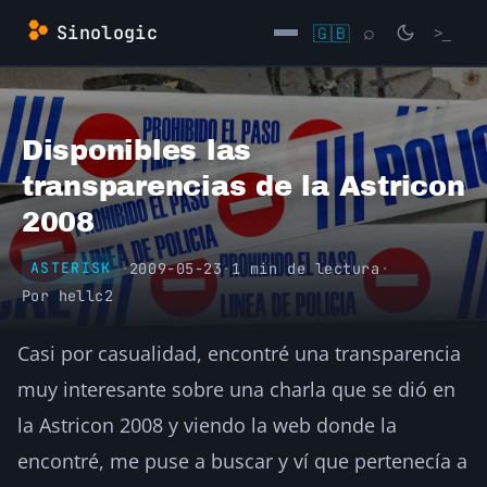
Saltar
Sinologic
🇬🇧
⌕
>_
al
contenido
→
Disponibles las
transparencias de la Astricon
2008
·
2009-05-23
·
1 min de lectura
·
ASTERISK
Por
hellc2
Casi por casualidad, encontré una transparencia
muy interesante sobre una charla que se dió en
la Astricon 2008 y viendo la web donde la
encontré, me puse a buscar y ví que pertenecía a