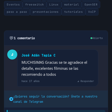
Eventos
freeswitch
Linux
material
OpenSER
paso a paso
presentaciones
tutoriales
VoIP
💬
1 comentario
Abierto
José Adán Tapia C
MUCHISIMAS Gracias se te agradece el
detalle, excelentes filminas se las
recomiendo a todos
hace 17 años
↩ Responder
¿Quieres seguir la conversación? Únete a nuestro
canal de Telegram