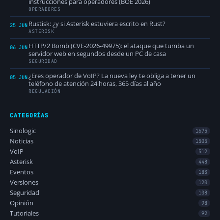
instrucciones para operadores (BOE 2026)
OPERADORES
Rustisk: ¿y si Asterisk estuviera escrito en Rust?
25 JUN
ASTERISK
HTTP/2 Bomb (CVE-2026-49975): el ataque que tumba un
06 JUN
servidor web en segundos desde un PC de casa
SEGURIDAD
¿Eres operador de VoIP? La nueva ley te obliga a tener un
05 JUN
teléfono de atención 24 horas, 365 días al año
REGULACIÓN
CATEGORÍAS
Sinologic
1675
Noticias
1505
VoIP
512
Asterisk
448
Eventos
183
Versiones
120
Seguridad
108
Opinión
98
Tutoriales
92