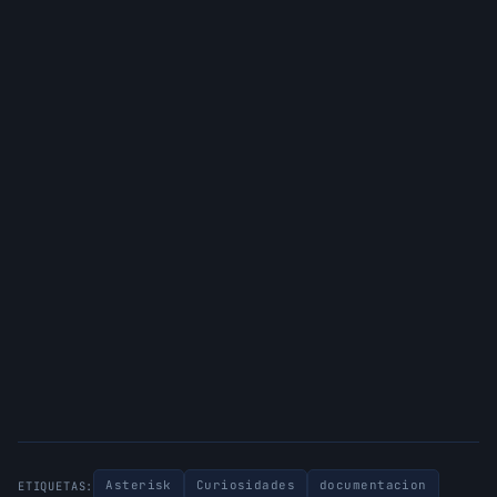
Asterisk
Curiosidades
documentacion
ETIQUETAS: