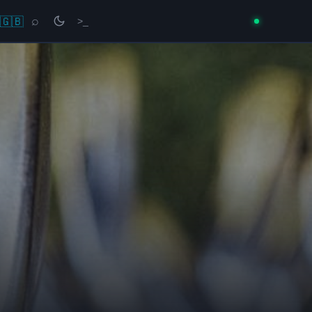
🇬🇧
⌕
>_
→