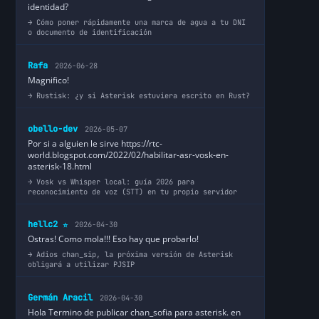
identidad?
Cómo poner rápidamente una marca de agua a tu DNI
o documento de identificación
Rafa
2026-06-28
Magnifico!
Rustisk: ¿y si Asterisk estuviera escrito en Rust?
obello-dev
2026-05-07
Por si a alguien le sirve https://rtc-
world.blogspot.com/2022/02/habilitar-asr-vosk-en-
asterisk-18.html
Vosk vs Whisper local: guía 2026 para
reconocimiento de voz (STT) en tu propio servidor
hellc2
2026-04-30
⭐
Ostras! Como mola!!! Eso hay que probarlo!
Adios chan_sip, la próxima versión de Asterisk
obligará a utilizar PJSIP
Germán Aracil
2026-04-30
Hola Termino de publicar chan_sofia para asterisk. en