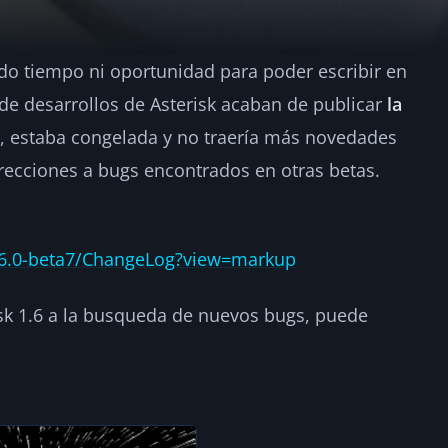
ido tiempo ni oportunidad para poder escribir en
eta7 Released!
de desarrollos de Asterisk acaban de publicar
la
, estaba congelada y no traería más novedades
2
recciones a bugs encontrados en otras betas.
1.6.0-beta7/ChangeLog?view=markup
isk 1.6 a la busqueda de nuevos bugs, puede