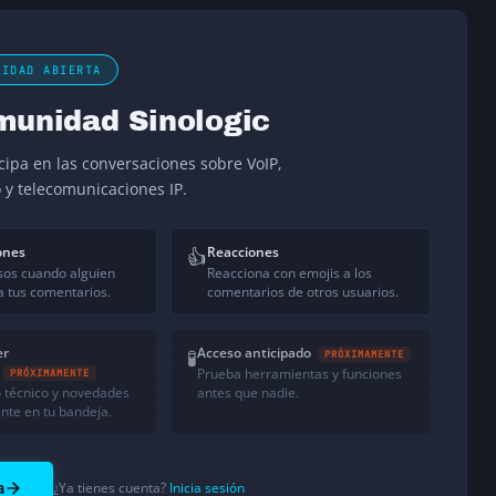
NIDAD ABIERTA
munidad Sinologic
icipa en las conversaciones sobre VoIP,
o y telecomunicaciones IP.
ones
Reacciones
👍
sos cuando alguien
Reacciona con emojis a los
 tus comentarios.
comentarios de otros usuarios.
er
Acceso anticipado
🧪
PRÓXIMAMENTE
Prueba herramientas y funciones
PRÓXIMAMENTE
 técnico y novedades
antes que nadie.
nte en tu bandeja.
a
¿Ya tienes cuenta?
Inicia sesión