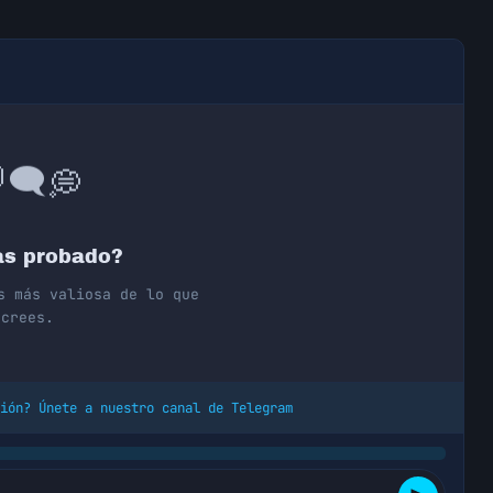
💭
🗨️

as probado?
s más valiosa de lo que
crees.
ión? Únete a nuestro canal de Telegram