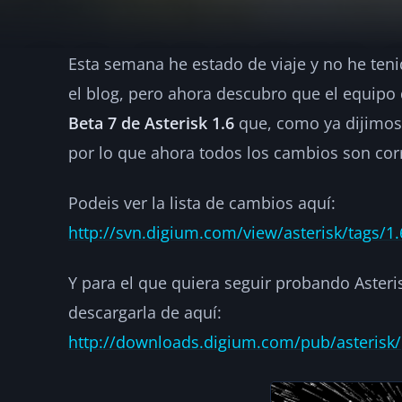
Esta semana he estado de viaje y no he ten
Asterisk 1.6.0-b
el blog, pero ahora descubro que el equipo 
Beta 7 de Asterisk 1.6
que, como ya dijimos
·
2008-03-29
·
1 min de lectura
·
Por
hellc
ASTERISK
por lo que ahora todos los cambios son cor
Podeis ver la lista de cambios aquí:
http://svn.digium.com/view/asterisk/tags/
Y para el que quiera seguir probando Aster
descargarla de aquí:
http://downloads.digium.com/pub/asterisk/