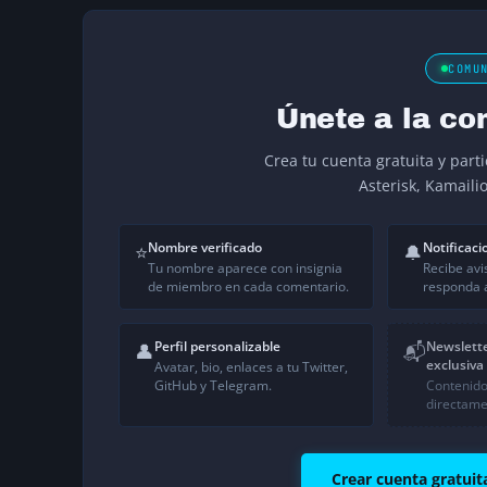
COMU
Únete a la co
Crea tu cuenta gratuita y part
Asterisk, Kamaili
Nombre verificado
Notificaci
⭐
🔔
Tu nombre aparece con insignia
Recibe avi
de miembro en cada comentario.
responda a
Perfil personalizable
Newslett
👤
📬
exclusiva
Avatar, bio, enlaces a tu Twitter,
GitHub y Telegram.
Contenido
directame
Crear cuenta gratuit