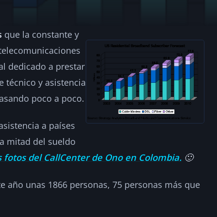
s
que la constante y
erten más en publi
telecomunicaciones
l dedicado a prestar
 técnico y asistencia
2
 pasando poco a poco.
asistencia a países
a mitad del sueldo
s fotos del CallCenter de Ono en Colombia.
🙂
te año unas 1866 personas, 75 personas más que