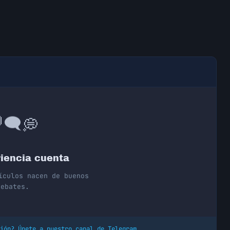
💭
🗨️

iencia cuenta
ículos nacen de buenos
debates.
ión? Únete a nuestro canal de Telegram