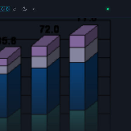
🇬🇧
⌕
>_
→