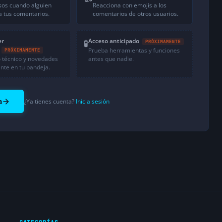
sos cuando alguien
Reacciona con emojis a los
 tus comentarios.
comentarios de otros usuarios.
er
Acceso anticipado
🧪
PRÓXIMAMENTE
Prueba herramientas y funciones
PRÓXIMAMENTE
 técnico y novedades
antes que nadie.
nte en tu bandeja.
a
¿Ya tienes cuenta?
Inicia sesión