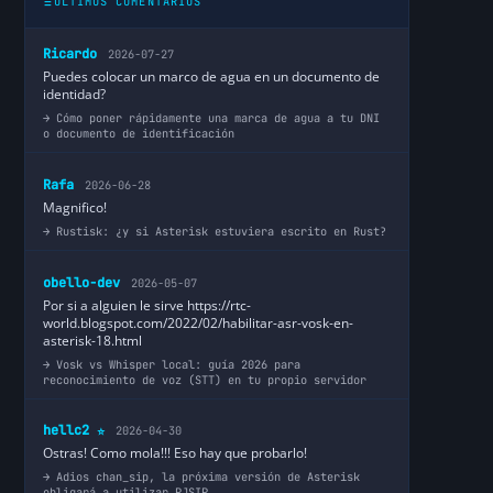
ÚLTIMOS COMENTARIOS
Ricardo
2026-07-27
Puedes colocar un marco de agua en un documento de
identidad?
Cómo poner rápidamente una marca de agua a tu DNI
o documento de identificación
Rafa
2026-06-28
Magnifico!
Rustisk: ¿y si Asterisk estuviera escrito en Rust?
obello-dev
2026-05-07
Por si a alguien le sirve https://rtc-
world.blogspot.com/2022/02/habilitar-asr-vosk-en-
asterisk-18.html
Vosk vs Whisper local: guía 2026 para
reconocimiento de voz (STT) en tu propio servidor
hellc2
2026-04-30
⭐
Ostras! Como mola!!! Eso hay que probarlo!
Adios chan_sip, la próxima versión de Asterisk
obligará a utilizar PJSIP