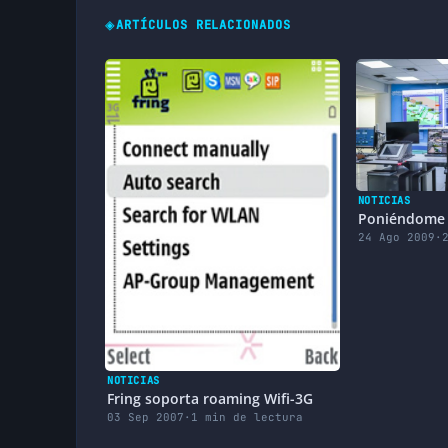
◈
ARTÍCULOS RELACIONADOS
NOTICIAS
Poniéndome 
24 Ago 2009
·
NOTICIAS
Fring soporta roaming Wifi-3G
03 Sep 2007
·
1 min de lectura