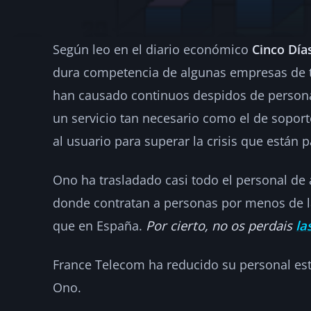
Según leo en el diario económico
Cinco Día
Las telecos invi
dura competencia de algunas empresas de 
soporte técnico
han causado continuos despidos de persona
un servicio tan necesario como el de soporte
·
2007-07-09
·
2 min de lectura
·
Por
hellc
NOTICIAS
al usuario para superar la crisis que están
Ono ha trasladado casi todo el personal de 
donde contratan a personas por menos de l
que en España.
Por cierto, no os perdais
la
France Telecom ha reducido su personal es
Ono.