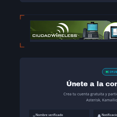
COMU
Únete a la co
Crea tu cuenta gratuita y part
Asterisk, Kamaili
Nombre verificado
Notificaci
⭐
🔔