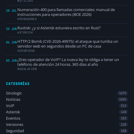
NOTICIAS
Numeración 400 para llamadas comerciales: manual de
20 JUL
instrucciones para operadores (BOE 2026)
OPERADORES
Rustisk: ¿y si Asterisk estuviera escrito en Rust?
25 JUN
ASTERISK
HTTP/2 Bomb (CVE-2026-49975): el ataque que tumba un
06 JUN
servidor web en segundos desde un PC de casa
SEGURIDAD
¿Eres operador de VoIP? La nueva ley te obliga a tener un
05 JUN
teléfono de atención 24 horas, 365 días al año
REGULACIÓN
CATEGORÍAS
Sinologic
1675
Noticias
1505
VoIP
512
Asterisk
448
Eventos
183
Versiones
120
Seguridad
108