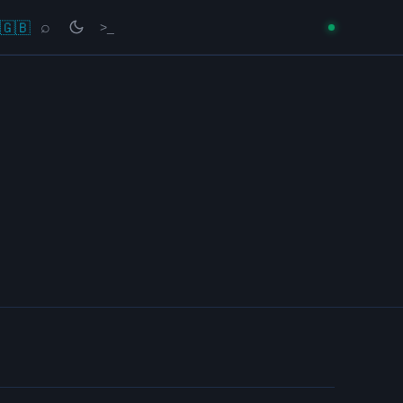
🇬🇧
⌕
>_
→