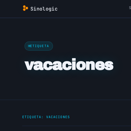
Saltar
Sinologic
al
contenido
ETIQUETA
vacaciones
ETIQUETA:
VACACIONES