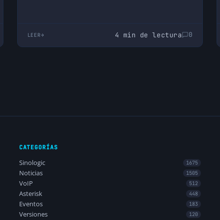
4 min de lectura
0
LEER
CATEGORÍAS
Sinologic
1675
Noticias
1505
VoIP
512
Asterisk
448
Eventos
183
Versiones
120