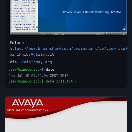
Enlace:
https://www.brainshark.com/brainshark/vu/view.asp?
pi=zHnzBv9g6z1rtuz0
Vía:
VoipToday.org
user@sinologic
:
~
$
date
Jue Jul 15 09:32:04 CEST 2010
user@sinologic
:
~
$
more post.txt ↵