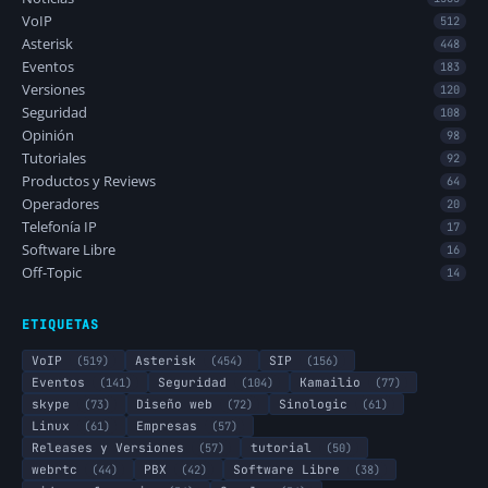
VoIP
512
Asterisk
448
Eventos
183
Versiones
120
Seguridad
108
Opinión
98
Tutoriales
92
Productos y Reviews
64
Operadores
20
Telefonía IP
17
Software Libre
16
Off-Topic
14
ETIQUETAS
VoIP
(519)
Asterisk
(454)
SIP
(156)
Eventos
(141)
Seguridad
(104)
Kamailio
(77)
skype
(73)
Diseño web
(72)
Sinologic
(61)
Linux
(61)
Empresas
(57)
Releases y Versiones
(57)
tutorial
(50)
webrtc
(44)
PBX
(42)
Software Libre
(38)