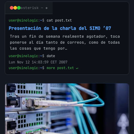
asterisk — ◈
user@sinologic
:
~
$
cat post.txt
Presentación de la charla del SIMO ’07
Tras un fin de semana realmente agotador, toca
ponerse al día tanto de correos, como de todas
las cosas que tengo por…
user@sinologic
:
~
$
date
Lun Nov 12 14:03:59 CET 2007
user@sinologic
:
~
$
more post.txt ↵