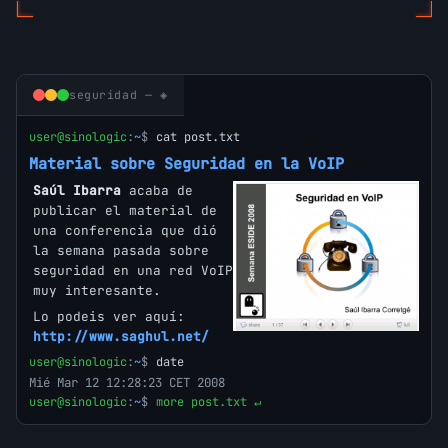
seguridad — ◈
user@sinologic
:
~
$
cat post.txt
Material sobre Seguridad en la VoIP
Saúl Ibarra
acaba de
publicar el material de
una conferencia que dió
la semana pasada sobre
seguridad en una red VoIP
muy interesante.
Lo podeis ver aquí:
http://www.saghul.net/
user@sinologic
:
~
$
date
Mié Mar 12 12:28:23 CET 2008
user@sinologic
:
~
$
more post.txt ↵