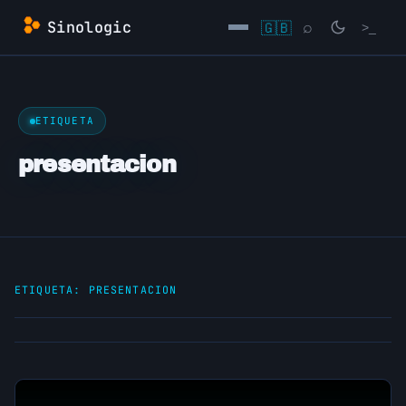
Saltar
Sinologic
🇬🇧
⌕
>_
al
contenido
→
ETIQUETA
presentacion
ETIQUETA:
PRESENTACION