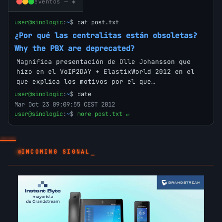
eventos — ◈
user@sinologic
:
~
$
cat post.txt
¿Por qué las centralitas están obsoletas?
Why the PBX are deprecated?
Magnifica presentación de Olle Johansson que
hizo en el VoIP2DAY + ElastixWorld 2012 en el
que explica los motivos por el que…
user@sinologic
:
~
$
date
Mar Oct 23 09:09:55 CEST 2012
user@sinologic
:
~
$
more post.txt ↵
_
INCOMING SIGNAL