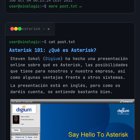
Jue Oct 04 00:25:14 CEST 2012
user@sinologic
:
~
$
more post.txt ↵
asterisk — ◈
user@sinologic
:
~
$
cat post.txt
Asterisk 101: ¿Qué es Asterisk?
Steven Sokol (
Digium
) ha hecho una presentación
online sobre qué es Asterisk, las posibilidades
que tiene para nosotros y nuestra empresa, así
como algunas ventajas frente a otros sistemas.
La presentación está en inglés, pero como os
daréis cuenta, se entiende bastante bien.