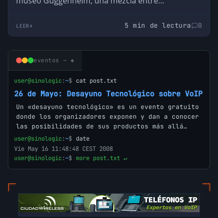
museo Guggenheim, una mezcla entre
tecnología…
5 min de lectura
0
LEER
eventos — ◈
user@sinologic
:
~
$
cat post.txt
26 de Mayo: Desayuno Tecnológico sobre VoIP
Un «desayuno tecnológico» es un evento gratuito
donde los organizadores exponen y dan a conocer
las posibilidades de sus productos más allá…
user@sinologic
:
~
$
date
Vie May 16 11:48:48 CEST 2008
user@sinologic
:
~
$
more post.txt ↵