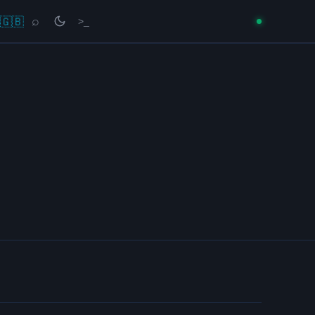
🇬🇧
⌕
>_
→