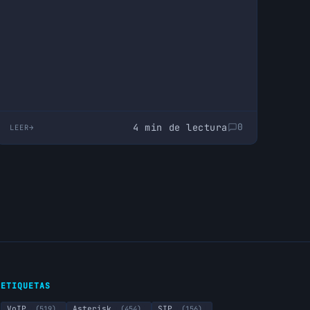
descentralizada y compatible, para no
depender de una infraestructura que no
controla.
4 min de lectura
0
LEER
ETIQUETAS
VoIP
(519)
Asterisk
(454)
SIP
(156)